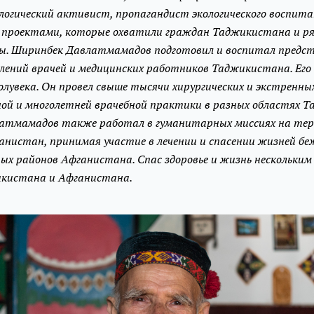
логический активист, пропагандист экологического воспита
 проектами, которые охватили граждан Таджикистана и ря
пы. Ширинбек Давлатмамадов подготовил и воспитал предс
олений врачей и медицинских работников Таджикистана. Его
олувека. Он провел свыше тысячи хирургических и экстренны
ой и многолетней врачебной практики в разных областях 
атмамадов также работал в гуманитарных миссиях на те
анистан, принимая участие в лечении и спасении жизней бе
ых районов Афганистана. Спас здоровье и жизнь нескольки
кистана и Афганистана.