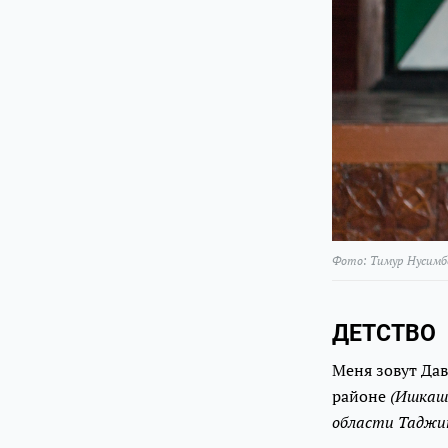
Фото: Тимур Нусимб
ДЕТСТВО
Меня зовут Да
районе
(Ишкаш
области Таджи