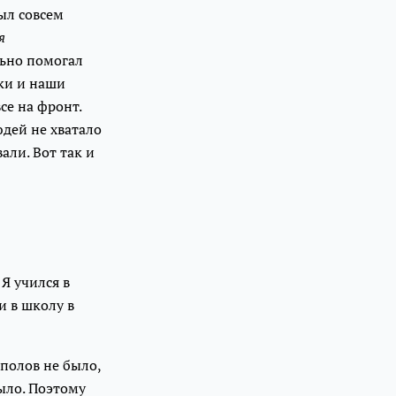
ыл совсем
я
льно помогал
ки и наши
се на фронт.
юдей не хватало
али. Вот так и
Я учился в
и в школу в
полов не было,
было. Поэтому