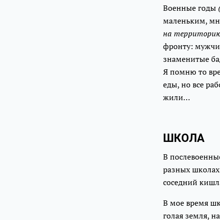
Военные годы
маленьким, мне
на территорию 
фронту: мужчи
знаменитые бад
Я помню то вре
еды, но все ра
жили…
ШКОЛА
В послевоенные
разных школах.
соседний кишл
В мое время шк
голая земля, н