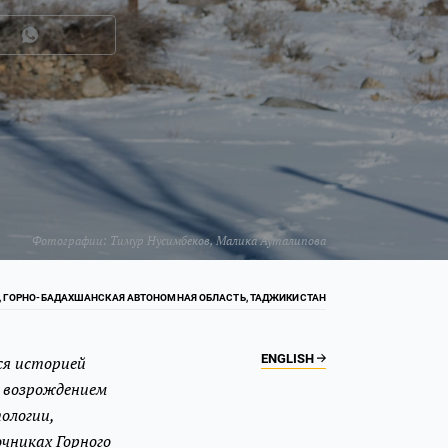
Фотографии:
Тимур Нусимбеков
,
Малика Ауталипова
 ГОРНО-БАДАХШАНСКАЯ АВТОНОМНАЯ ОБЛАСТЬ, ТАДЖИКИСТАН
ENGLISH
ся историей
 возрождением
ологии,
чниках Горного