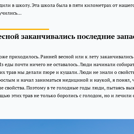
или в школу. Эта школа была в пяти километрах от нашего
 учились…
есной заканчивались последние зап
оже приходилось. Ранней весной или к лету заканчивалис
з еды почти ничего не оставалось. Люди начинали собират
тих трав мы делали пюре и кушали. Люди не знали о свойств
зрослым и начал заниматься медициной и наукой, я понял, 
 свойства. Поэтому в те голодные годы люди, пытаясь выж
ощью этих трав не только боролись с голодом, но и лечили 