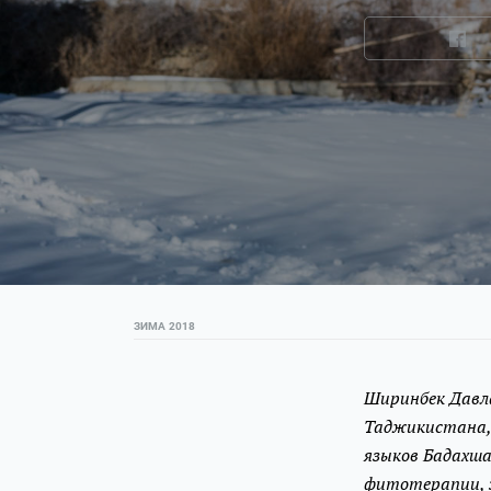
ЗИМА 2018
Ширинбек Давла
Таджикистана,
языков Бадахша
фитотерапии, э