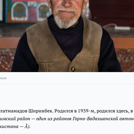
еков
влатмамадов Ширинбек. Родился в 1939-м, родился здесь,
имский район — один из районов Горно-Бадахшанской авто
кистана — Å)
.