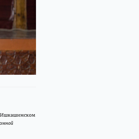
 в Ишкашимском
номной