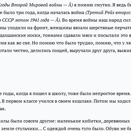
(годы Второй Мировой войны — Å)
я помню смутно. Я ведь б
 было три года, когда началась война
(Третий Рейх вторгс
СССР летом 1941 года — Å)
. Во время войны наш народ си
ны уходили на фронт, женщины вязали шерстяные перчат
ахшанские носки, тоннами сдавали мясо и посылали это в
мя как во сне. Но помню что было трудно, помню, что у л
ботали честно, делились пищей, выручали друг друга, выжив
 годы, когда я пошел в школу, тоже было непростое время. 
 В первом классе учился в своем кишлаке. Потом мы ходил
ак.
олы были совсем другие: маленькие кибитки, деревянных 
а земле стульчики… С одеждой очень туго было. Обуви не 