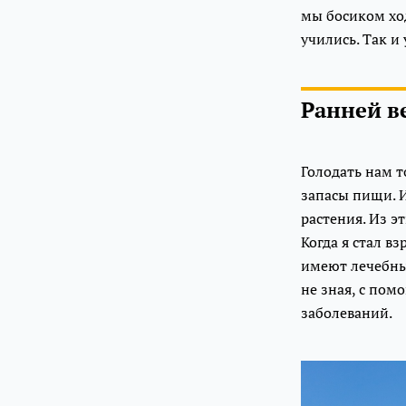
мы босиком ход
учились. Так и
Ранней в
Голодать нам т
запасы пищи. И
растения. Из э
Когда я стал в
имеют лечебные
не зная, с пом
заболеваний.