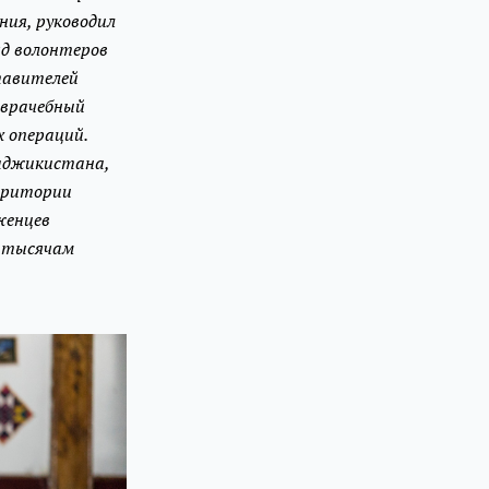
ния, руководил
д волонтеров
тавителей
 врачебный
х операций.
Таджикистана,
рритории
женцев
м тысячам