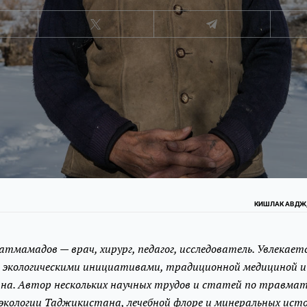
КИШЛАК АВДЖ,
тмамадов — врач, хирург, педагог, исследователь. Увлекает
 экологическими инициативами, традиционной медициной и
на. Автор нескольких научных трудов и статей по травмат
кологии Таджикистана, лечебной флоре и минеральных исто