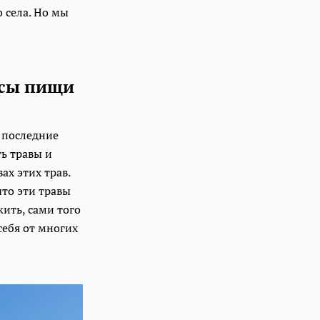
 села. Но мы
асы пищи
ь последние
ь травы и
ах этих трав.
что эти травы
ить, сами того
себя от многих