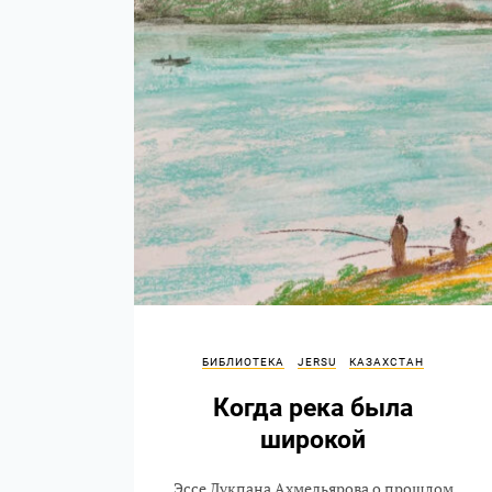
БИБЛИОТЕКА
JERSU
КАЗАХСТАН
Когда река была
широкой
Эссе Лукпана Ахмедьярова о прошлом