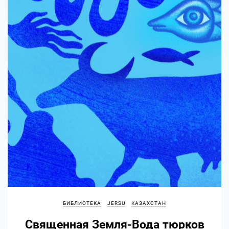
БИБЛИОТЕКА
JERSU
КАЗАХСТАН
Священная Земля-Вода тюрков