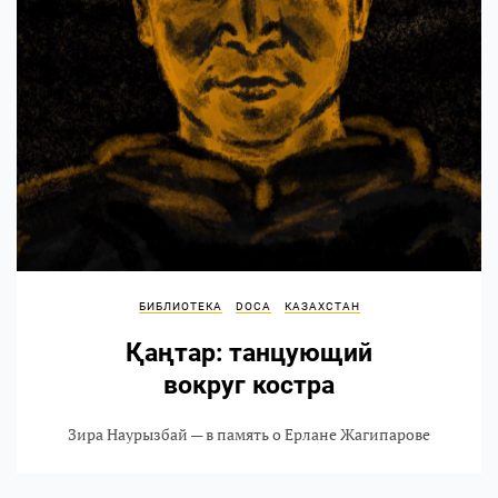
БИБЛИОТЕКА
DOCA
КАЗАХСТАН
Қаңтар: танцующий
вокруг костра
Зира Наурызбай — в память о Ерлане Жагипарове