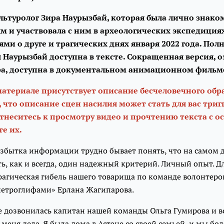
льтуролог Зира Наурызбай, которая была лично знако
м и участвовала с ним в археологических экспедициях
и о друге и трагических днях января 2022 года. Полн
 Наурызбай доступна в тексте. Сокращенная версия, 
ра, доступна в документальном анимационном фильм
материале присутствует описание бесчеловечного обр
, что описание сцен насилия может стать для вас триг
отнеситесь к просмотру видео и прочтению текста с 
е их.
избытка информации трудно бывает понять, что на самом 
ть, как и всегда, один надежный критерий. Личный опыт. Д
рагическая гибель нашего товарища по команде волонтеро
петроглифами» Ерлана Жагипарова.
не дозвонилась капитан нашей команды Ольга Гумирова и 
 меня дела. Я была дома в Астане со своей семьей, и мы бол