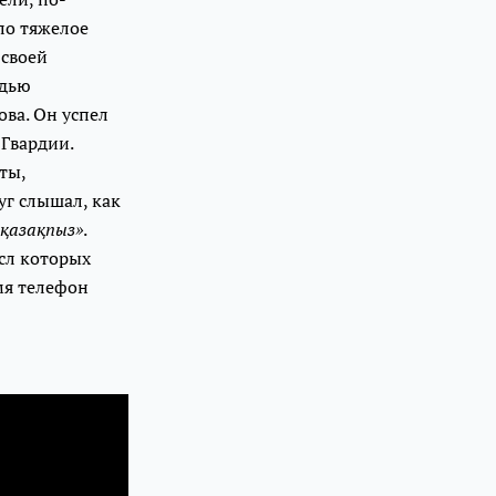
ло тяжелое
 своей
адью
ва. Он успел
 Гвардии.
ты,
уг слышал, как
 қазақпыз»
.
ысл которых
мя телефон