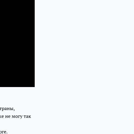
страны,
е не могу так
рге.