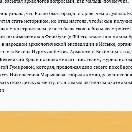
я, засыпал археологов вопросами, как малыш-почемучка.
ок узнала, что Ерлан был гораздо старше, чем я думала. Е
ечтал стать историком, но отец настоял, чтобы сын получ
лан стал строителем, у него была своя небольшая строите
 он по объявлению в Фейсбуке (в ФБ его знали под ником 
е в народной археологической экспедиции в Иссыке, орга
еолога Бекена Нурмуханбетова Арманом и Бекболом к год
Бекена-аға Ерлан познакомился с писателем, журналистом
ой Гумировой, которая, продолжая дело своего покойного
ксея Николаевича Марьяшева, собрала команду волонтеров
вать свою детскую мечту, стал самым активным охотнико
ми.