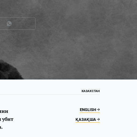
КАЗАХСТАН
ENGLISH
нии
 убит
ҚАЗАҚША
.