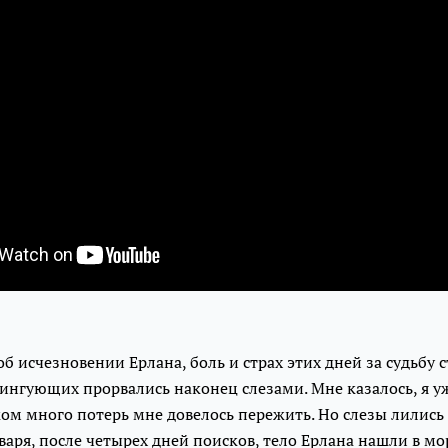
 об исчезновении Ерлана, боль и страх этих дней за судьбу 
нгующих прорвались наконец слезами. Мне казалось, я уж
ом много потерь мне довелось пережить. Но слезы лились
нваря, после четырех дней поисков, тело Ерлана нашли в мо