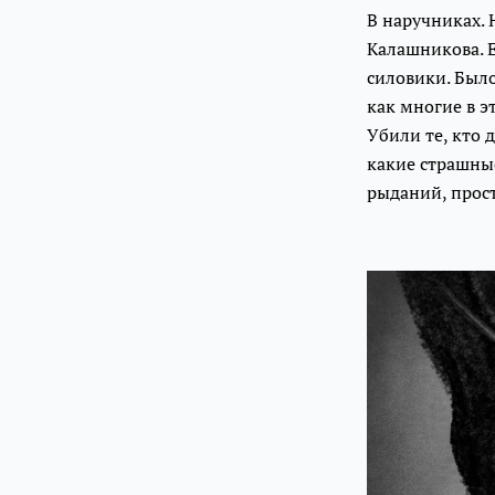
В наручниках. 
Калашникова. Е
силовики. Было
как многие в э
Убили те, кто 
какие страшные
рыданий, прост