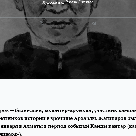
Художник:
Роман Захаров
ров — бизнесмен, волонтёр-археолог, участник кампа
мятников истории в урочище Архарлы. Жагипаров был
 января в Алматы в период событий Қанды қаңтар (каз
января»).