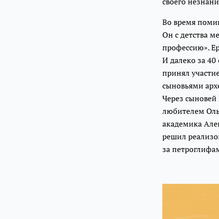
своего незнани
Во время помин
Он с детства м
профессию». Ер
И далеко за 40
принял участи
сыновьями арх
Через сыновей 
любителем Ольг
академика Але
решил реализо
за петроглифа