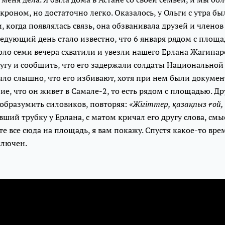
роном, но достаточно легко. Оказалось, у Ольги с утра бы
и, когда появлялась связь, она обзванивала друзей и членов
едующий день стало известно, что 6 января рядом с площ
ло семи вечера схватили и увезли нашего Ерлана Жагипаро
угу и сообщить, что его задержали солдаты Национальной
ло слышно, что его избивают, хотя при нем были докумен
, что он живет в Самале-2, то есть рядом с площадью. Др
 образумить силовиков, повторяя:
«Жігіттер, қазақпыз ғой,
вший трубку у Ерлана, с матом кричал его другу слова, см
е все сюда на площадь, я вам покажу. Спустя какое-то вре
ключен.