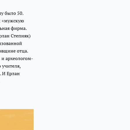
му было 50.
ил «мужскую
льная фирма.
Ерлан Степняк)
низованной
овщине отца.
 и археологом-
 учителя,
. И Ерлан
м