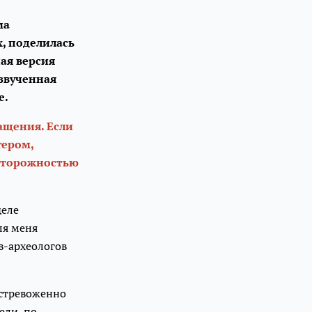
ма
, поделилась
ая версия
озвученная
е.
ащения. Если
гером,
осторожностью
деле
ля меня
в-археологов
встревоженно
ели, по-