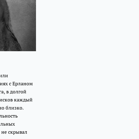
дили
циях с Ерланом
а, в долгой
оисков каждый
но близко.
льность
альных
 не скрывал