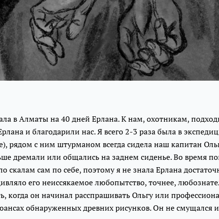
ала в Алматы на 40 дней Ерлана. К нам, охотникам, подхо
рлана и благодарили нас. Я всего 2-3 раза была в экспеди
не), рядом с ним штурманом всегда сидела наш капитан Ольг
ьше дремали или общались на заднем сиденье. Во время п
по скалам сам по себе, поэтому я не знала Ерлана достаточ
ивляло его неиссякаемое любопытство, точнее, любознате
ь, когда он начинал расспрашивать Ольгу или профессион
юансах обнаруженных древних рисунков. Он не смущался и