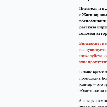
Писатель и ку
с Жагипаровы
воспоминаниям
рассказа Зиры
голосом авто
Внимание: в 
вы чувствуете
пожалуйста, 
или пропустит
В наше время 
происходит. Ес
Қаңтар — это т
«Охотники за 
6 января ко м
спросила, как у