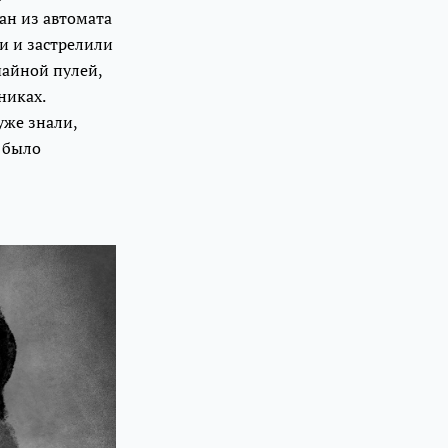
ан из автомата
ли и застрелили
чайной пулей,
никах.
уже знали,
е было