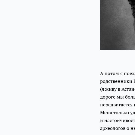
А потом я поех
родственники Е
(я живу в Аста
дороге мы бол
передвигается 
Меня только уд
и настойчивост
археологов о н