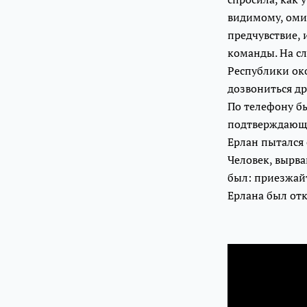
видимому, омик
предчувствие, 
команды. На сл
Республики око
дозвониться др
По телефону бы
подтверждающие
Ерлан пытался
Человек, вырва
был: приезжайт
Ерлана был от