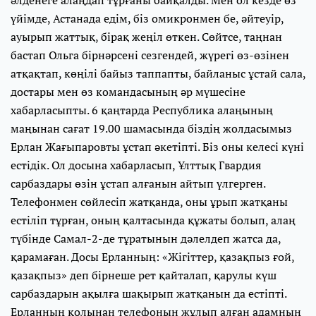
әлденеге алаңдап тұрғаны байқалды. Мен ол кезде өз
үйімде, Астанада едім, біз омикронмен бе, әйтеуір,
ауырып жаттық, бірақ жеңіл өткен. Сөйтсе, таңнан
бастап Ольга бірнәрсені сезгендей, жүрегі өз-өзінен
атқақтап, көңілі байыз таппапты, байланыс ұстай сала,
достары мен өз командасының әр мүшесіне
хабарласыпты. 6 қаңтарда Республика алаңының
маңынан сағат 19.00 шамасында біздің жолдасымыз
Ерлан Жағыпаровты ұстап әкетіпті. Біз оны келесі күні
естідік. Ол досына хабарласып, Ұлттық Гвардия
сарбаздары өзін ұстап алғанын айтып үлгерген.
Телефонмен сөйлесіп жатқанда, оны ұрып жатқаны
естіліп тұрған, оның қалтасында құжаты болып, алаң
түбінде Самал-2-де тұратынын дәлелдеп жатса да,
қарамаған. Досы Ерланның: «Жігіттер, қазақпыз ғой,
қазақпыз» деп бірнеше рет қайталап, қарулы күш
сарбаздарын ақылға шақырып жатқанын да естіпті.
Ерланның қолынан телефонын жұлып алған адамның