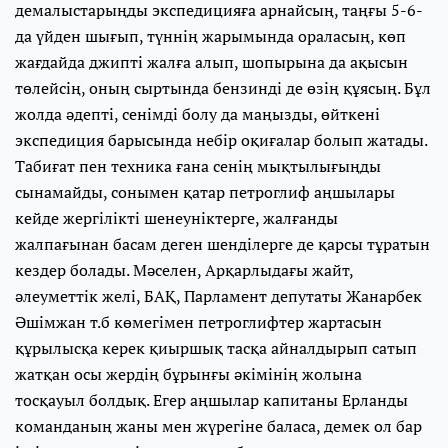
демалыстарыңды экспедицияға арнайсың, таңғы 5-6-
да үйден шығып, түннің жарымында ораласың, көп
жағдайда джипті жалға алып, шопырына да ақысын
төлейсің, оның сыртында бензинді де өзің құясың. Бұл
жолда әдепті, сенімді болу да маңызды, өйткені
экспедиция барысында небір оқиғалар болып жатады.
Табиғат пен техника ғана сенің мықтылығыңды
сынамайды, сонымен қатар петроглиф аңшылары
кейде жергілікті шенеуніктерге, жалғанды
жалпағынан басам деген шенділерге де қарсы тұратын
кездер болады. Мәселен, Арқарлыдағы жайт,
әлеуметтік желі, БАҚ, Парламент депутаты Жанарбек
Әшімжан т.б көмегімен петроглифтер жартасын
құрылысқа керек қиыршық тасқа айналдырып сатып
жатқан осы жердің бұрынғы әкімінің жолына
тосқауыл болдық. Егер аңшылар капитаны Ерланды
команданың жаны мен жүрегіне баласа, демек ол бар