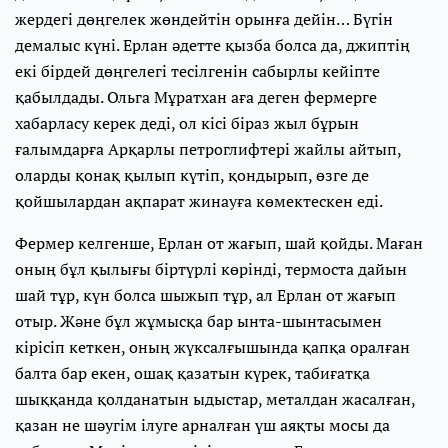
жердегі дөңгелек жөндейтін орынға дейін… Бүгін
демалыс күні. Ерлан әдетте қызба болса да, джиптің
екі бірдей дөңгелегі тесілгенін сабырлы кейіпте
қабылдады. Ольга Мұратхан аға деген фермерге
хабарласу керек деді, ол кісі біраз жыл бұрын
ғалымдарға Арқарлы петроглифтері жайлы айтып,
оларды қонақ қылып күтіп, қондырып, өзге де
қойшылардан ақпарат жинауға көмектескен еді.
Фермер келгенше, Ерлан от жағып, шай қойды. Маған
оның бұл қылығы біртүрлі көрінді, термоста дайын
шай тұр, күн болса шыжып тұр, ал Ерлан от жағып
отыр. Және бұл жұмысқа бар ынта-шынтасымен
кірісіп кеткен, оның жүксалғышында қапқа оралған
балта бар екен, ошақ қазатын күрек, табиғатқа
шыққанда қолданатын ыдыстар, металдан жасалған,
қазан не шәугім ілуге арналған үш аяқты мосы да