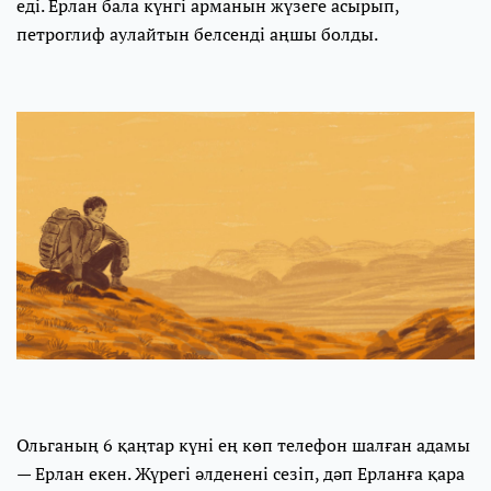
еді. Ерлан бала күнгі арманын жүзеге асырып,
петроглиф аулайтын белсенді аңшы болды.
Ольганың 6 қаңтар күні ең көп телефон шалған адамы
— Ерлан екен. Жүрегі әлденені сезіп, дәп Ерланға қара