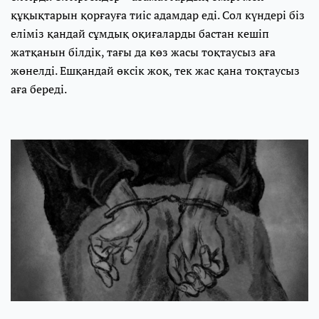
құқықтарын қорғауға тиіс адамдар еді. Сол күндері біз
еліміз қандай сұмдық оқиғаларды бастан кешіп
жатқанын білдік, тағы да көз жасы тоқтаусыз аға
жөнелді. Ешқандай өксік жоқ, тек жас қана тоқтаусыз
аға береді.