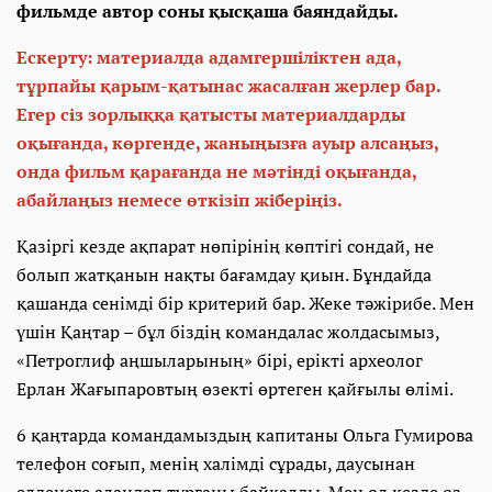
фильмде автор соны қысқаша баяндайды.
Ескерту: материалда адамгершіліктен ада,
тұрпайы қарым-қатынас жасалған жерлер бар.
Егер сіз зорлыққа қатысты материалдарды
оқығанда, көргенде, жаныңызға ауыр алсаңыз,
онда фильм қарағанда не мәтінді оқығанда,
абайлаңыз немесе өткізіп жіберіңіз.
Қазіргі кезде ақпарат нөпірінің көптігі сондай, не
болып жатқанын нақты бағамдау қиын. Бұндайда
қашанда сенімді бір критерий бар. Жеке тәжірибе. Мен
үшін Қаңтар – бұл біздің командалас жолдасымыз,
«Петроглиф аңшыларының» бірі, ерікті археолог
Ерлан Жағыпаровтың өзекті өртеген қайғылы өлімі.
6 қаңтарда командамыздың капитаны Ольга Гумирова
телефон соғып, менің халімді сұрады, даусынан