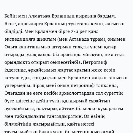
Кейін мен Алматыға Ерланның қырқына бардым.
Бізге, аңшыларға Ерланның туыстары келіп, алғысын
білдірді. Мен Ерланмен бірге 2-3 рет қана
экспедицияға шықтым (мен Астанада тұрам), онымен
Ольга капитанымыз штурман сияқты үнемі қатар
отырады, ұзақ жолда біз арасында ұйықтап, не артқы
орындықта отырып сөйлесетінбіз. Петроглиф
іздегенде, әрқайсымыз жартас арасын жеке кезіп
кетуші едік, сондықтан мен Ерланмен жақын танысып
үлгермедім. Бірақ мені оның петроглиф тапқанда,
Ольгадан не өзге кәсіби археологтардан сол суреттің
бүге-шігесіне дейін түгін қалдырмай сұрайтын
әуесқойлығы, нақтырақ айтсам білмекке құмарлығы
мен табандылығы таңғалдыратын. Ол өзінің
білмейтінін жасырмайтын, қайта негесі
таусылмайтын бала құсап, білмегенін қысылмай