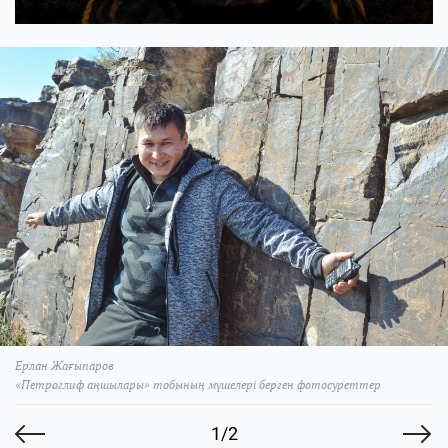
Ерлан Жағыпаров
«Петроглиф аңшылары» тобының мүшелері берген фотосуреттер
1/2