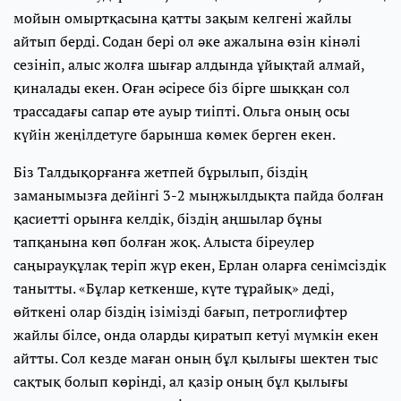
мойын омыртқасына қатты зақым келгені жайлы
айтып берді. Содан бері ол әке ажалына өзін кінәлі
сезініп, алыс жолға шығар алдында ұйықтай алмай,
қиналады екен. Оған әсіресе біз бірге шыққан сол
трассадағы сапар өте ауыр тиіпті. Ольга оның осы
күйін жеңілдетуге барынша көмек берген екен.
Біз Талдықорғанға жетпей бұрылып, біздің
заманымызға дейінгі 3-2 мыңжылдықта пайда болған
қасиетті орынға келдік, біздің аңшылар бұны
тапқанына көп болған жоқ. Алыста біреулер
саңырауқұлақ теріп жүр екен, Ерлан оларға сенімсіздік
танытты. «Бұлар кеткенше, күте тұрайық» деді,
өйткені олар біздің ізімізді бағып, петроглифтер
жайлы білсе, онда оларды қиратып кетуі мүмкін екен
айтты. Сол кезде маған оның бұл қылығы шектен тыс
сақтық болып көрінді, ал қазір оның бұл қылығы