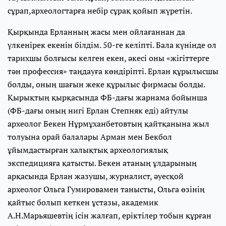
сұрап,археологтарға небір сұрақ қойып жүретін.
Қырқында Ерланның жасы мен ойлағаннан да
үлкенірек екенін білдім. 50-ге келіпті. Бала күнінде ол
тарихшы болғысы келген екен, әкесі оны «жігіттерге
тән профессия» таңдауға көндіріпті. Ерлан құрылысшы
болды, оның шағын жеке құрылыс фирмасы болды.
Қырықтың қырқасында ФБ-дағы жарнама бойынша
(ФБ-дағы оның нигі Ерлан Степняк еді) айтулы
археолог Бекен Нұрмұханбетовтың қайтқанына жыл
толуына орай балалары Арман мен Бекбол
ұйымдастырған халықтық археологиялық
экспедицияға қатысты. Бекен атаның ұлдарының
арқасында Ерлан жазушы, журналист, әуесқой
археолог Ольга Гумировамен танысты, Ольга өзінің
қайтыс болып кеткен ұстазы, академик
А.Н.Марьяшевтің ісін жалғап, еріктілер тобын құрған