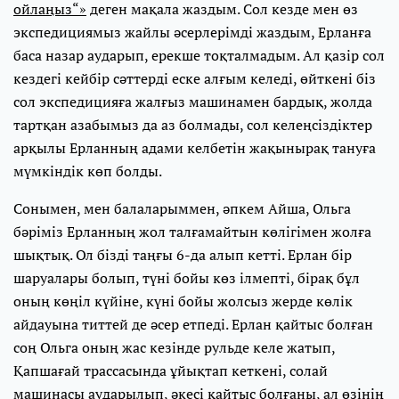
ойлаңыз“»
деген мақала жаздым. Сол кезде мен өз
экспедициямыз жайлы әсерлерімді жаздым, Ерланға
баса назар аударып, ерекше тоқталмадым. Ал қазір сол
кездегі кейбір сәттерді еске алғым келеді, өйткені біз
сол экспедицияға жалғыз машинамен бардық, жолда
тартқан азабымыз да аз болмады, сол келеңсіздіктер
арқылы Ерланның адами келбетін жақынырақ тануға
мүмкіндік көп болды.
Сонымен, мен балаларыммен, әпкем Айша, Ольга
бәріміз Ерланның жол талғамайтын көлігімен жолға
шықтық. Ол бізді таңғы 6-да алып кетті. Ерлан бір
шаруалары болып, түні бойы көз ілмепті, бірақ бұл
оның көңіл күйіне, күні бойы жолсыз жерде көлік
айдауына титтей де әсер етпеді. Ерлан қайтыс болған
соң Ольга оның жас кезінде рульде келе жатып,
Қапшағай трассасында ұйықтап кеткені, солай
машинасы аударылып, әкесі қайтыс болғаны, ал өзінің