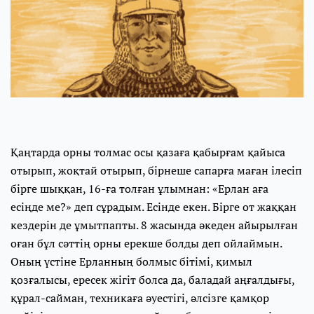
Қаңтарда орны толмас осы қазаға қабырғам қайыса
отырып, жоқтай отырып, бірнеше сапарға маған ілесіп
бірге шыққан, 16-ға толған ұлымнан: «Ерлан аға
есіңде ме?» деп сұрадым. Есінде екен. Бірге от жаққан
кездерін де ұмытпапты. 8 жасында әкеден айырылған
оған бұл сәттің орны ерекше болды деп ойлаймын.
Оның үстіне Ерланның болмыс бітімі, қимыл
қозғалысы, ересек жігіт болса да, баладай аңғалдығы,
құрал-сайман, техникаға әуестігі, әлсізге қамқор