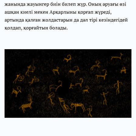
жанында жауынгер биін билеп жүр. Оның әруағы өзі
ашқан киелі мекен Арқарлыны қорғап жүреді,
артында қалған жолдастарын да дәл тірі кезіндегідей
қолдап, қорғайтын болады.