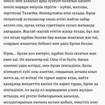
пейілі мен алаңсыз арқа сүйеуге болатын қасиеті
менің марқұм өмірлік серігім – күйші, жазушы,
зерттеуші Таласбек Әсемқұловты еске салады. Бұны
петроглиф аулаушылар оның өлімі жайлы хабар
келген соң, ортақ чатқа суреттерін салып жатқанда
аңғардым. Жылай-жылай етегім жасқа толды, бұл жас
сол кезде құрбан болған бар жанды жоқтаған жас еді,
олардың жиынтық бейнесі мен үшін Ерлан болды.
Бірақ… Ерлан қол көтеріп, құрбан бола салатын жан
емес еді. Ол жауынгер еді. Оны тізе бүгіп, басын
имегені үшін өлтірді, мен бұған сенімдімін. Қолы
кісендеулі күйі оны азаптап, соққының астына алып
жатса да, ол өлімді тік тұрып қарсы алды, қайта
қанқұмар жендеттің көзіне тік қарап тұрды, бұған да
сенімдімін. Ал қазір ол жарқыраған үлкен жұлдыз
астында, өзі рухтас бабаларының қасында,
жолдастарының иығына қолын қойып, мәңгілік алау