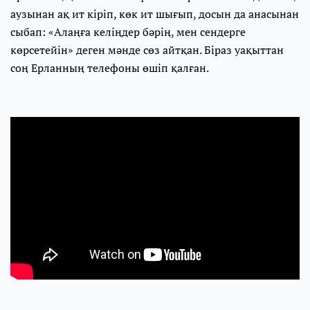
аузынан ақ ит кіріп, көк ит шығып, досын да анасынан
сыбап: «Алаңға келіңдер бәрің, мен сендерге
көрсетейін» деген мәнде сөз айтқан. Біраз уақыттан
соң Ерланның телефоны өшіп қалған.