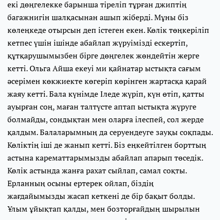
екі дөңгелекке барынша тіреліп тұрған джиптің
багажнигін шалқасынан ашып жіберді. Мұны біз
көлеңкеде отырсын деп істеген екен. Көлік төңкеріліп
кетпес үшін ішінде абайлап жүруімізді ескертіп,
құтқарушымызбен бірге дөңгелек жөндейтін жерге
кетті. Ольга Айша екеуі ми қайнатар ыстықта сағым
әсерімен көкжиекте көгеріп көрінген жартасқа қарай
жаяу кетті. Бала күнімде Іледе жүріп, күн өтіп, қатты
ауырған соң, маған талтүсте аптап ыстықта жүруге
болмайды, сондықтан мен оларға ілеспей, сол жерде
қалдым. Балаларымның да серуендеуге зауқы соқпады.
Көліктің іші де жанып кетті. Біз еңкейтілген борттың
астына карематтарымызды абайлап апарып төседік.
Көлік астында жанға рахат сыйлап, самал соқты.
Ерланның осыны ертерек ойлап, біздің
жағдайымызды жасап кеткені де бір бақыт болды.
Ұлым ұйықтап қалды, мен бозторғайдың шырылын