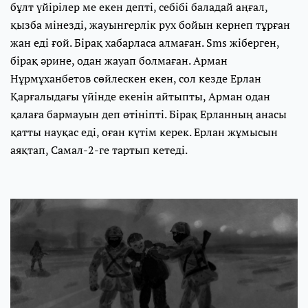
бұлт үйірілер ме екен депті, себібі баладай аңғал,
қызба мінезді, жауынгерлік рух бойын кернеп тұрған
жан еді ғой. Бірақ хабарласа алмаған. Sms жіберген,
бірақ әрине, одан жауап болмаған. Арман
Нұрмұханбетов сөйлескен екен, сол кезде Ерлан
Қарғалыдағы үйінде екенін айтыпты, Арман одан
қалаға бармауын деп өтініпті. Бірақ Ерланның анасы
қатты науқас еді, оған күтім керек. Ерлан жұмысын
аяқтап, Самал-2-ге тартып кетеді.