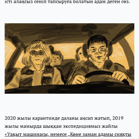
істі алаңсыз сеніп тапсыруға болатын адам деген сөз.
2020 жылы карантинде даланы аңсап жатып, 2019
жылы мамырда шыққан экспедициямыз жайлы
«Уақыт машинасы, немесе „Көне заман адамы сияқты