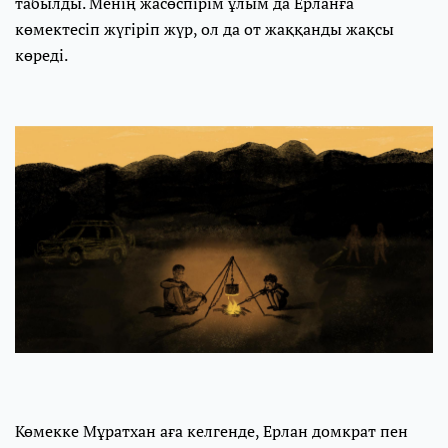
табылды. Менің жасөспірім ұлым да Ерланға
көмектесіп жүгіріп жүр, ол да от жаққанды жақсы
көреді.
Көмекке Мұратхан аға келгенде, Ерлан домкрат пен