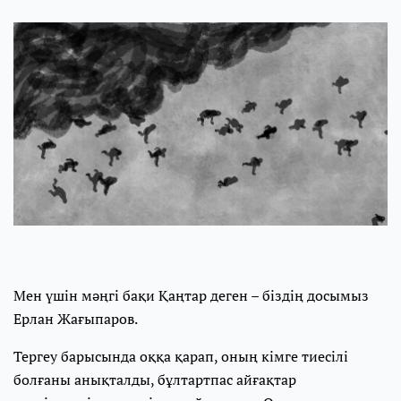
Мен үшін мәңгі бақи Қаңтар деген – біздің досымыз
Ерлан Жағыпаров.
Тергеу барысында оққа қарап, оның кімге тиесілі
болғаны анықталды, бұлтартпас айғақтар