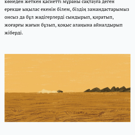
көнеден жеткен қасиетті мұраны сақтауға деген
ерекше ықылас екенін білем, біздің замандастарымыз
онсыз да бұл жәдігерлерді сындырып, қиратып,
жоғарғы жағын бұзып, қоқыс алаңына айналдырып
жіберді.