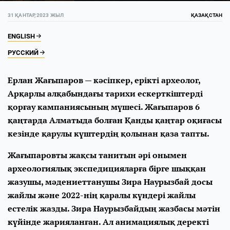
31 ҚАНТАР, 2023 ЖЫЛ
ҚАЗАҚСТАН
ENGLISH
РУССКИЙ
Ерлан Жағыпаров — кәсіпкер, ерікті археолог,
Арқарлы алқабындағы тарихи ескерткіштерді
қорғау кампаниясының мүшесі. Жағыпаров 6
қаңтарда Алматыда болған Қанды қаңтар оқиғасы
кезінде қарулы күштердің қолынан қаза тапты.
Жағыпаровты жақсы танитын әрі онымен
археологиялық экспедицияларға бірге шыққан
жазушы, мәдениеттанушы Зира Наурызбай досы
жайлы және 2022-нің қаралы күндері жайлы
естелік жазды. Зира Наурызбайдың жазбасы мәтін
күйінде жарияланған. Ал анимациялық деректі