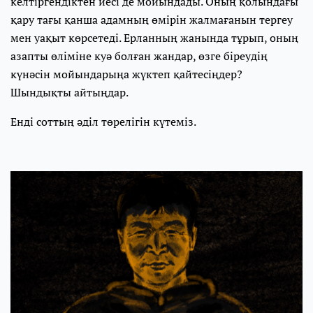
келтіргендіктен иесі де мойындады. Оның қолындағы
қару тағы қанша адамның өмірін жалмағанын тергеу
мен уақыт көрсетеді. Ерланның жанында тұрып, оның
азапты өліміне куә болған жандар, өзге біреудің
күнәсін мойындарыңа жүктеп қайтесіңдер?
Шындықты айтыңдар.
Енді соттың әділ төрелігін күтеміз.