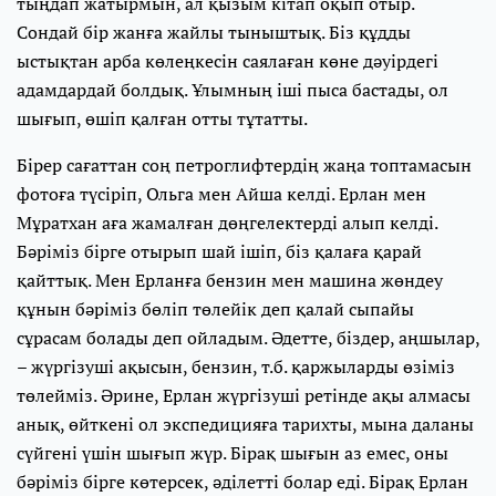
тыңдап жатырмын, ал қызым кітап оқып отыр.
Сондай бір жанға жайлы тыныштық. Біз құдды
ыстықтан арба көлеңкесін саялаған көне дәуірдегі
адамдардай болдық. Ұлымның іші пыса бастады, ол
шығып, өшіп қалған отты тұтатты.
Бірер сағаттан соң петроглифтердің жаңа топтамасын
фотоға түсіріп, Ольга мен Айша келді. Ерлан мен
Мұратхан аға жамалған дөңгелектерді алып келді.
Бәріміз бірге отырып шай ішіп, біз қалаға қарай
қайттық. Мен Ерланға бензин мен машина жөндеу
құнын бәріміз бөліп төлейік деп қалай сыпайы
сұрасам болады деп ойладым. Әдетте, біздер, аңшылар,
– жүргізуші ақысын, бензин, т.б. қаржыларды өзіміз
төлейміз. Әрине, Ерлан жүргізуші ретінде ақы алмасы
анық, өйткені ол экспедицияға тарихты, мына даланы
сүйгені үшін шығып жүр. Бірақ шығын аз емес, оны
бәріміз бірге көтерсек, әділетті болар еді. Бірақ Ерлан