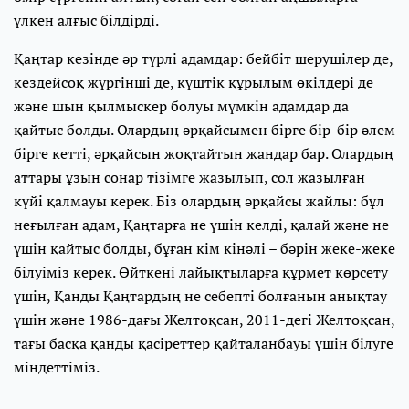
үлкен алғыс білдірді.
Қаңтар кезінде әр түрлі адамдар: бейбіт шерушілер де,
кездейсоқ жүргінші де, күштік құрылым өкілдері де
және шын қылмыскер болуы мүмкін адамдар да
қайтыс болды. Олардың әрқайсымен бірге бір-бір әлем
бірге кетті, әрқайсын жоқтайтын жандар бар. Олардың
аттары ұзын сонар тізімге жазылып, сол жазылған
күйі қалмауы керек. Біз олардың әрқайсы жайлы: бұл
неғылған адам, Қаңтарға не үшін келді, қалай және не
үшін қайтыс болды, бұған кім кінәлі – бәрін жеке-жеке
білуіміз керек. Өйткені лайықтыларға құрмет көрсету
үшін, Қанды Қаңтардың не себепті болғанын анықтау
үшін және 1986-дағы Желтоқсан, 2011-дегі Желтоқсан,
тағы басқа қанды қасіреттер қайталанбауы үшін білуге
міндеттіміз.