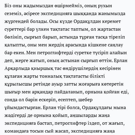
Біз оны жадымыздан өшірмейміз, оның рухын
сеземіз, әсіресе экспедицияға шыққанда жанымызда
жүргендей болады. Осы күзде Ордақұлдан керемет
суреттері бар үлкен тақтатас таптым, ол жартастан
бөлініп, сырғып барып, астында тұрған тасқа тіреліп
қалыпты, оны мен жердің арасында кішкене саңлау
бар екен. Мен петроглифтерді суретке түсіріп алайын
деп, жерге жатып, оның астынан сырғып өттім. Ерлан
Арқарлыда қиыршық тас өндірушілердің кесірінен
құлаған жарты тонналық тақтатасты білікті
құрылысшы ретінде ауыр затты жоғарыға көтеретін
шығыр мен арқандар пайдаланып, орнына қойған еді,
сонда ол бәрін ескеріп, есептеп, шебер
ұйымдастырған. Ерлан тірі болса, Ордақұлдағы мына
жәдігерді де орнына қойып, аңшыларды жаңа
экспедицияға бастап, петроглифтер іздеп, от жағып,
командаға тосын сый жасап, экспедицияға жаңа