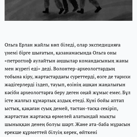
Ольга Ерлан жайлы көп біледі, олар экспедицияға
үнемі бірге шығатын, қазанамасында Ольга оны
«петроглиф аулайтын аңшылар командасының жаны
мен жүрегі еді» деді. Волонтер-археологтардың
тобына кіру, жартастардағы суреттерді, өзге де тарихи
жәдігерлерді іздеп, тауып, өзінің ашқан жаңалығын
кәсіби археологтарға беру деген оңай жұмыс емес. Бұл
істе жалғыз құмарлық аздық етеді. Күні бойы аптап
ыстық, қақаған суық демей, тастан-тасқа секіріп,
жартастан жартасқа өрмелей алатындай мықты
шыныққан денең болуы шарт. Және ата-баба мұрасын
ерекше құрметтей білуің керек, өйткені