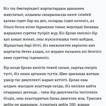
Біз тау бөктеріндегі жартастардың арасымен
жаяулатып, алдыңғы сапарымызда көзге ілінбей
қалған сурет бар ма деп, соларды іздеп келеміз, ал
Ольга болса өзіне бұрыннан таныс жерлерді басқаша
жарықпен суретке түсіріп жүр. Біз Ерлан екеуміз бір
қап қоқыс жинап, оны жүксалғышқа тиеп қойдық.
Жұмыстың бәрі бітті, біз көкжиектен көрінген көп
жартасты бетке алдық, ол жерден ғылымға әлі белгісіз
көне суреттер іздемекпіз.
Бір кезде Ерлан көлігін тежей салып, сыртқа секіріп
түсті, біз оның артынан түстік. Шөп арасында жатқан
үшкір тас дөңгелекті жарып кетіпті. Ерлан оны
ылдым-жылдым ауыстыра салды, біз көлікке қайта
отырамыз дегенде… тағы бір дөңгелектің тесілгенін
білдік, оны ауыстыратын басқа дөңгелек жоқ. Трассаға
дейін он шақырым, Алматыға дейін 200, жақын