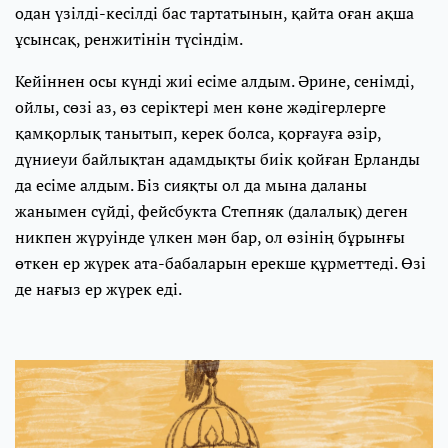
одан үзілді-кесілді бас тартатынын, қайта оған ақша
ұсынсақ, ренжитінін түсіндім.
Кейіннен осы күнді жиі есіме алдым. Әрине, сенімді,
ойлы, сөзі аз, өз серіктері мен көне жәдігерлерге
қамқорлық танытып, керек болса, қорғауға әзір,
дүниеуи байлықтан адамдықты биік қойған Ерланды
да есіме алдым. Біз сияқты ол да мына даланы
жанымен сүйді, фейсбукта Степняк (далалық) деген
никпен жүруінде үлкен мән бар, ол өзінің бұрынғы
өткен ер жүрек ата-бабаларын ерекше құрметтеді. Өзі
де нағыз ер жүрек еді.