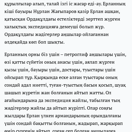
құрылғылар алып, талай ізгі іс жасар еді-ау. Ерланның
кіші бауыры Нұрлан Жағыпаров қазір Ерлан ашқан,
қатысқан Ордақұлдағы естеліктерді зерттеп жүрген
халықтық экспедицияға демеуші болып жүр.
Ордақұлдағы жәдігерлер аңшылар ойлағаннан
әлдеқайда көп боп шықты.
Ерланның орны біз үшін – петроглиф аңшылары үшін,
өзі қатты сүйетін оның анасы үшін, аялап жүрген
қызы үшін, бауыры үшін, достары, туыстары үшін
ойсырап тұр. Қырқында еске алған туыстары оның
сондай адал ниетті, туған-туыстың басын қосып, шуақ
шашып жүретін жан болғанын айтып жатты. Ол
ағайындарына да экспедиция жайлы, табылған тың
жәдігерлер жайлы да айтып жүріпті. Олар соңғы
жылдары Ерлан үлкен армандарының орындалғаны
үшін сондай бақытты болғанын, жадырап, жарқырап
өмір сүргенін айтып, соған сеп болған аңшыларға