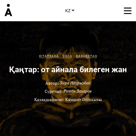
KZ
КІТАПХАНА
DOCA
ҚАЗАҚСТАН
Қаңтар: от айнала билеген жан
Автор:
Зира Наурызбай
Суретші:
Роман Захаров
Қазақшалаған: Кәмшат Әбілқызы