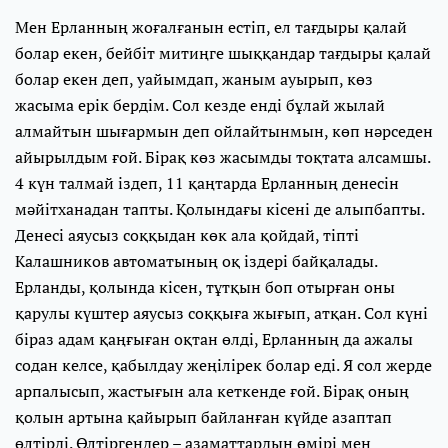
Мен Ерланның жоғалғанын естіп, ел тағдыры қалай
болар екен, бейбіт митиңге шыққандар тағдыры қалай
болар екен деп, уайымдап, жаным ауырып, көз
жасыма ерік бердім. Сол кезде енді бұлай жылай
алмайтын шығармын деп ойлайтынмын, көп нәрседен
айырылдым ғой. Бірақ көз жасымды тоқтата алсамшы.
4 күн талмай іздеп, 11 қаңтарда Ерланның денесін
мәйітханадан тапты. Қолындағы кісені де алыпбапты.
Денесі аяусыз соққыдан көк ала қойдай, тіпті
Калашников автоматының оқ іздері байқалады.
Ерланды, қолында кісен, тұтқын боп отырған оны
қарулы күштер аяусыз соққыға жығып, атқан. Сол күні
біраз адам қаңғыған оқтан өлді, Ерланның да ажалы
содан келсе, қабылдау жеңілірек болар еді. Я сол жерде
арпалысып, жастығын ала кеткенде ғой. Бірақ оның
қолын артына қайырып байланған күйде азаптап
өлтірді. Өлтіргендер – азаматтардың өмірі мен