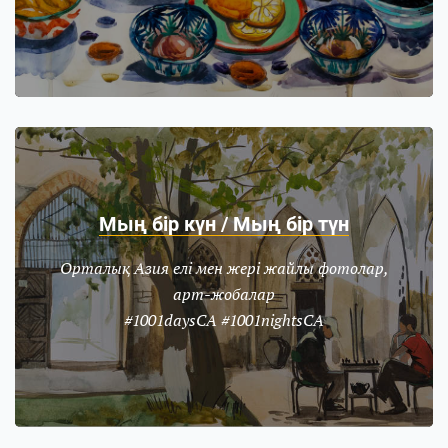
Мың бір күн / Мың бір түн
Орталық Азия елі мен жері жайлы фотолар,
арт-жобалар
#1001daysCA #1001nightsCA