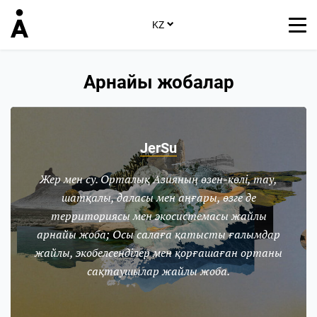
KZ
Арнайы жобалар
JerSu
Жер мен су. Орталық Азияның өзен-көлі, тау,
шатқалы, даласы мен аңғары, өзге де
территориясы мен экосистемасы жайлы
арнайы жоба; Осы салаға қатысты ғалымдар
жайлы, экобелсенділер мен қорғашаған ортаны
сақтаушылар жайлы жоба.