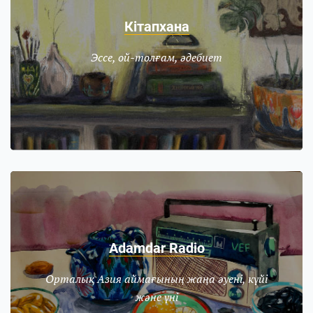
Кітапхана
Эссе, ой-толғам, әдебиет
Adamdar Radio
Орталық Азия аймағының жаңа әуені, күйі
және үні