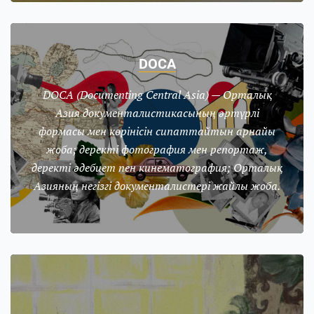
DOCA
DOCA (Doсumenting Central Asia) — Орталық
Азия документалистикасының әртүрлі
формасы мен көрінісін сипаттайтын арнайы
жоба; деректі фотография мен репортаж,
деректі әдебиет пен кинематография; Орталық
Азияның негізгі документалистері жайлы жоба.