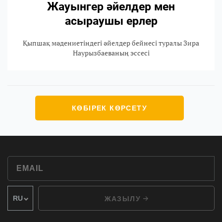
Жауынгер әйелдер мен
асыраушы ерлер
Қыпшақ мәдениетіндегі әйелдер бейнесі туралы Зира
Наурызбаеваның эссесі
КӨБІРЕК КӨРСЕТУ
ЖАЗЫЛУ