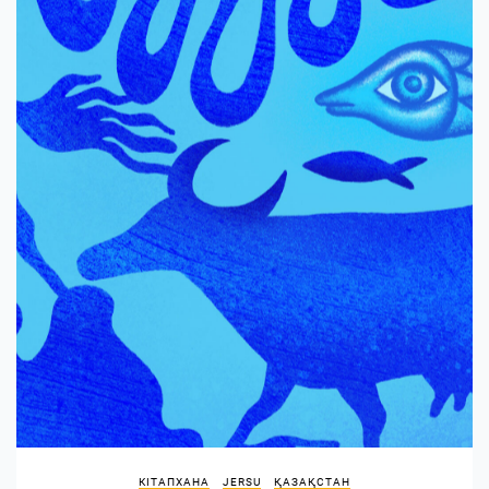
КІТАПХАНА
JERSU
ҚАЗАҚСТАН