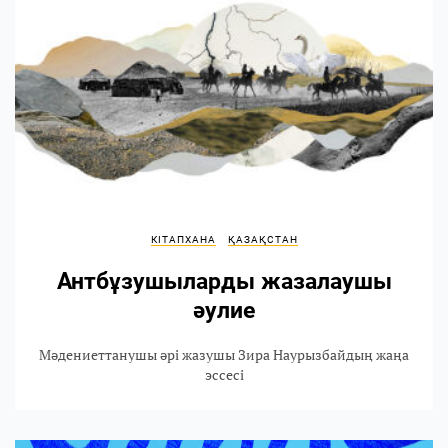
КІТАПХАНА
ҚАЗАҚСТАН
Антбұзушыларды жазалаушы
әулие
Мәдениеттанушы әрі жазушы Зира Наурызбайдың жаңа
эссесі