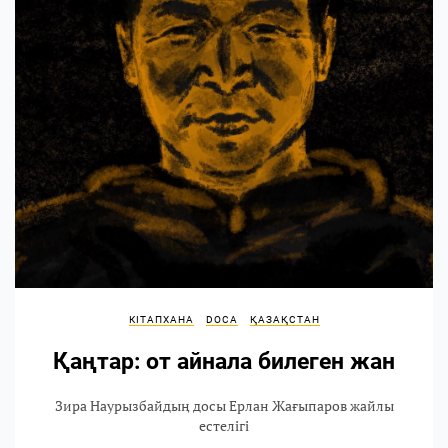
КІТАПХАНА
DOCA
ҚАЗАҚСТАН
Қаңтар: от айнала билеген жан
Зира Наурызбайдың досы Ерлан Жағыпаров жайлы
естелігі