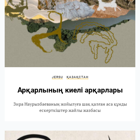
JERSU
ҚАЗАҚСТАН
Арқарлының киелі арқарлары
Зира Наурызбаеваның жойылуға шақ қалған аса құнды
ескерткіштер жайлы жазбасы