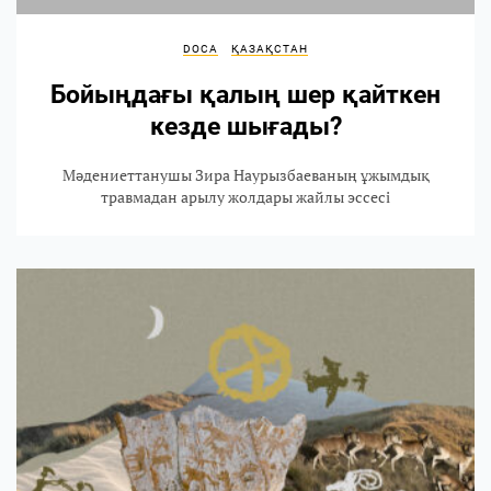
DOCA
ҚАЗАҚСТАН
Бойыңдағы қалың шер қайткен
кезде шығады?
Мәдениеттанушы Зира Наурызбаеваның ұжымдық
травмадан арылу жолдары жайлы эссесі