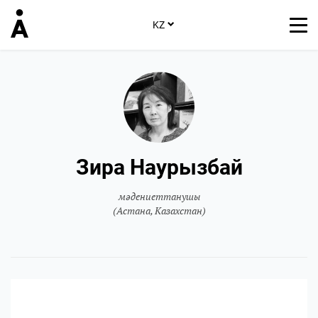
KZ
Зира Наурызбай
мәдениеттанушы
(Астана, Казахстан)