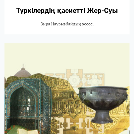
Түркілердің қасиетті Жер-Суы
Зира Наурызбайдың эссесі