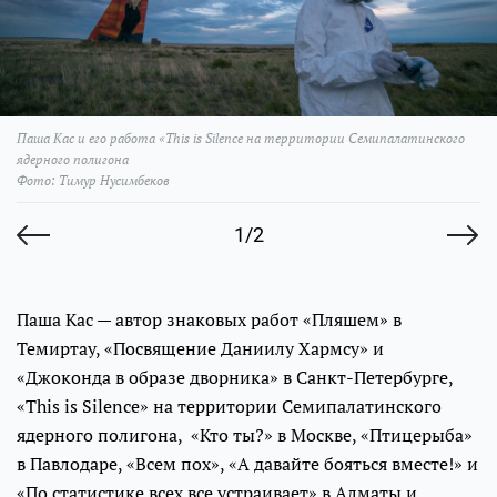
Паша Кас и его работа «This is Silence на территории Семипалатинского
ядерного полигона
Фото: Тимур Нусимбеков
1/2
Паша Кас — автор знаковых работ «Пляшем» в
Темиртау, «Посвящение Даниилу Хармсу» и
«Джоконда в образе дворника» в Санкт-Петербурге,
«This is Silence» на территории Семипалатинского
ядерного полигона, «Кто ты?» в Москве, «Птицерыба»
в Павлодаре, «Всем пох», «А давайте бояться вместе!» и
«По статистике всех все устраивает» в Алматы и