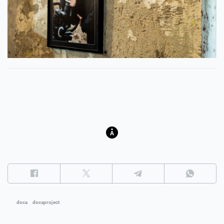
doca
docaproject