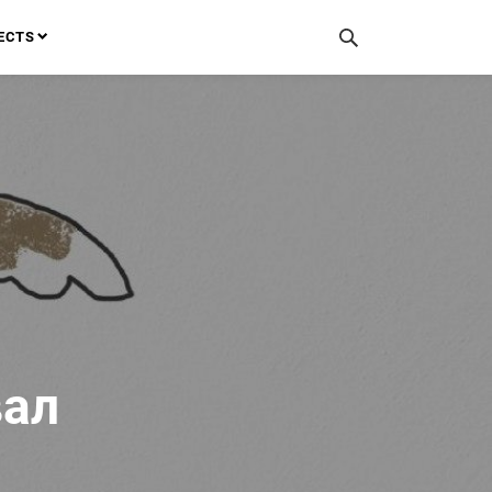
ECTS
вал