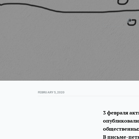
FEBRUARY 5, 2020
3 февраля акт
опубликовали
общественных
В письме-пет