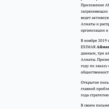
Приложение AU
загрязняющих 
ведет активну
Алматы и расп
организации и 
В ноябре 2019
EXIMAR
Айман
данным, три а
Алматы. Примеч
году по заказу
общественност
Открытое пись
главной пробл
года стратеги
В своем письм