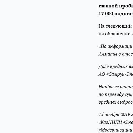
главной пробл
17 000 подпис
На следующий 
на обращение 
«По информаци
Алматы в ответ
Доля вредных в
АО «Самрук-Эне
Наиболее оптим
по переводу су
вредных выброс
15 ноября 2019
«КазНИПИ «Энер
«Модернизации