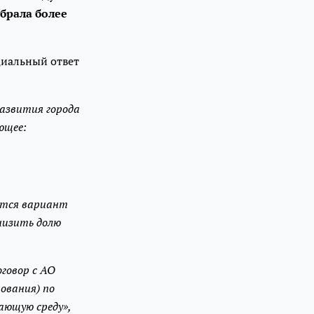
обрала более
циальный ответ
азвития города
ющее:
ется вариант
низить долю
оговор с АО
ования) по
ающую среду»,