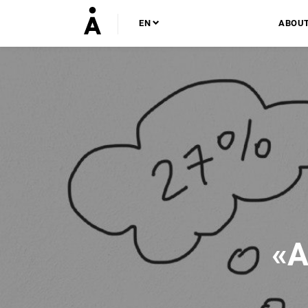
EN
ABOU
«А