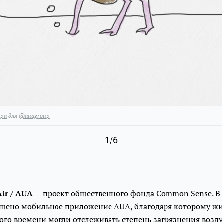
tpa
для
@auagroup
1/6
ir / AUA
— проект общественного фонда Common Sense. В 
ущено мобильное приложение AUA, благодаря которому ж
го времени могли отслеживать степень загрязнения воздух