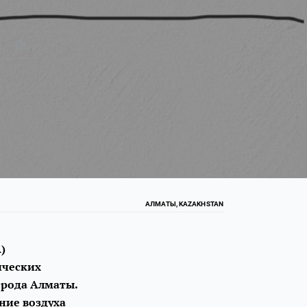
АЛМАТЫ, KAZAKHSTAN
)
ических
орода Алматы.
ние воздуха