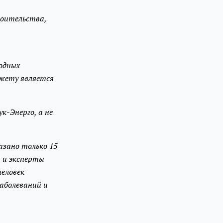
роительства,
одных
джету является
.
к-Энерго, а не
азано только 15
ы и эксперты
человек
заболеваний и