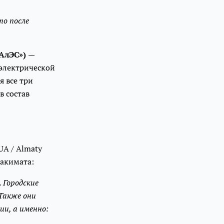
о после
АлЭС»)
—
 электрической
я все три
в состав
UA / Almaty
 акимата:
 Городские
Также они
ии, а именно: