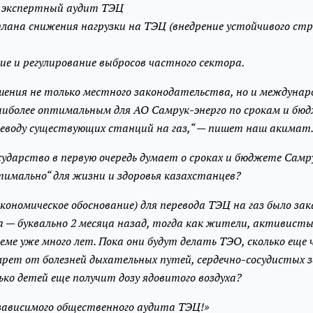
й экспертный аудит ТЭЦ
плана снижения нагрузки на ТЭЦ (внедрение устойчивого ст
ние и регулирование выбросов частного сектора.
шения не только местного законодательства, но и междунар
аиболее оптимальным для АО Самрук-энерго по срокам и бю
реводу существующих станций на газ,“ — пишет наш акимат
сударство в первую очередь думает о сроках и бюджете Самру
тимально“ для жизни и здоровья казахстанцев?
кономическое обоснование) для перевода ТЭЦ на газ было зак
да — буквально 2 месяца назад, тогда как жители, активист
еме уже много лет. Пока они будут делать ТЭО, сколько еще 
мрет от болезней дыхательных путей, сердечно-сосудистых 
ько детей еще получит дозу ядовитого воздуха?
зависимого общественного аудита ТЭЦ!»