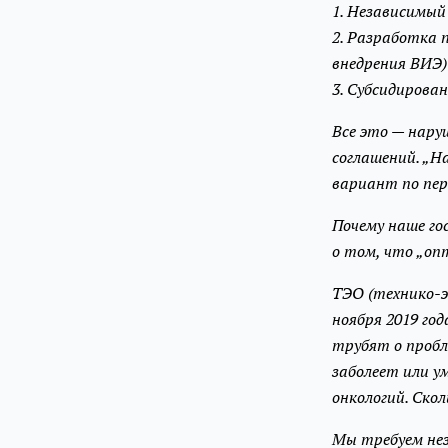
1. Независимы
2. Разработка 
внедрения ВИЭ)
3. Субсидирова
Все это — нару
соглашений. „Н
вариант по пе
Почему наше го
о том, что „оп
ТЭО (технико-э
ноября 2019 го
трубят о пробл
заболеет или у
онкологий. Скол
Мы требуем не