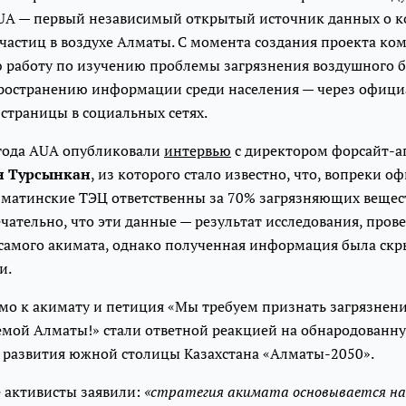
A — первый независимый открытый источник данных о 
частиц в воздухе Алматы. С момента создания проекта ко
ю работу по изучению проблемы загрязнения воздушного б
ространению информации среди населения — через офиц
страницы в социальных сетях.
 года AUA опубликовали
интервью
с директором фор­сайт-­а
 Турсынкан
, из которого стало известно, что, вопреки 
лматинские ТЭЦ ответственны за 70% загрязняющих вещест
ательно, что эти данные — результат исследования, прове
 самого акимата, однако полученная информация была скр
и.
мо к акимату и петиция «Мы требуем признать загрязнени
емой Алматы!» стали ответной реакцией на обнародованну
ю развития южной столицы Казахстана «Алматы-2050».
е активисты заявили:
«стратегия акимата основывается на