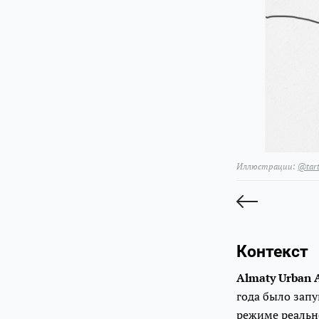
Иллюстрации:
@tar
Контекст
Almaty Urban A
года было зап
режиме реально