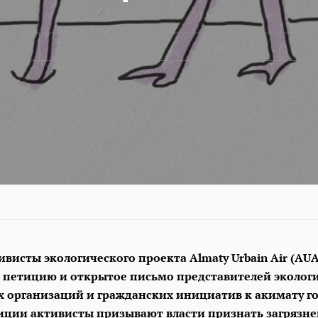
ивисты экологического проекта Almaty Urbain Air (AUA
 петицию и открытое письмо представителей эколог
 организаций и гражданских инициатив к акимату г
иции активисты призывают власти признать загрязне