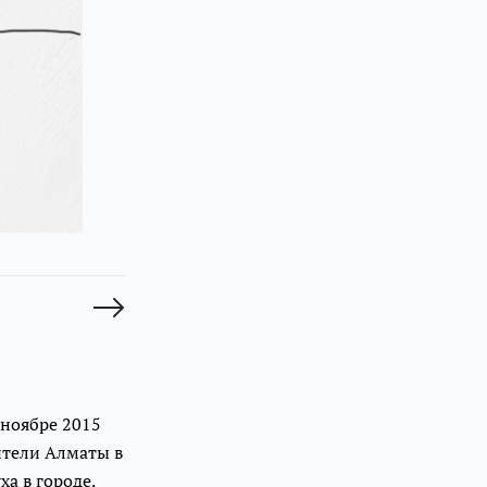
Иллюстрации:
@tartpa
для
@auagroup
ноябре 2015
ители Алматы в
а в городе.