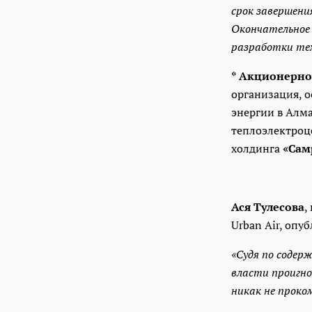
срок завершения
Окончательное
разработки тех
*
Акционерное
организация, 
энергии в Алма
теплоэлектроце
холдинга
«Сам
Ася Тулесова
,
Urban Air, оп
«Судя по содер
власти проигно
никак не проко