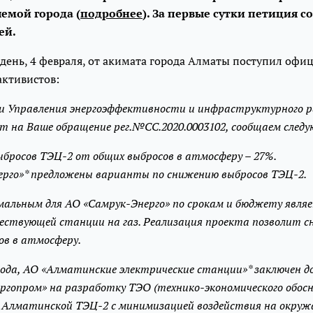
емой города (
подробнее
). За первые сутки петиция с
ей.
день, 4 февраля, от акимата города Алматы поступил офи
активистов:
и Управления энергоэффективности и инфраструктурного р
 на Ваше обращение рег.№СС.2020.0003102, сообщаем следу
ыбросов ТЭЦ-2 от общих выбросов в атмосферу – 27%.
рго»* предложены варианты по снижению выбросов ТЭЦ-2.
альным для АО «Самрук-Энерго» по срокам и бюджету явля
ществующей станции на газ. Реализация проекта позволит с
ов в атмосферу.
 года, АО «Алматинские электрические станции»* заключен д
гопром» на разработку ТЭО (технико-экономического обосн
 Алматинской ТЭЦ-2 с минимизацией воздействия на окруж