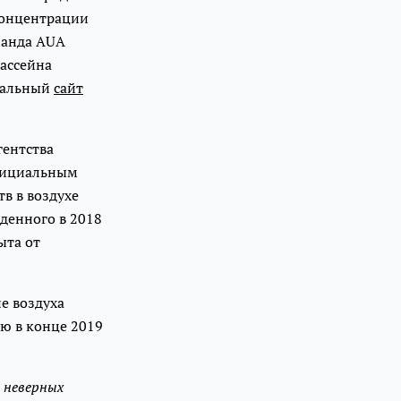
концентрации
манда AUA
ассейна
иальный
сайт
гентства
официальным
в в воздухе
денного в 2018
ыта от
е воздуха
ю в конце 2019
 неверных