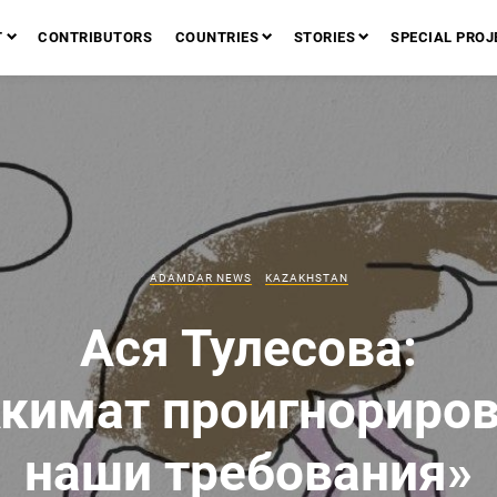
T
CONTRIBUTORS
COUNTRIES
STORIES
SPECIAL PROJ
ADAMDAR NEWS
KAZAKHSTAN
Ася Тулесова:
кимат проигнориро
наши требования»