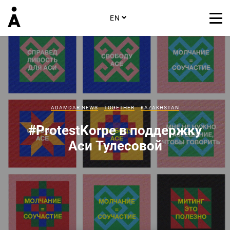
EN
ADAMDAR NEWS
TOGETHER
KAZAKHSTAN
#ProtestKorpe в поддержку
Аси Тулесовой