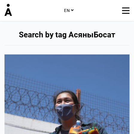
EN
Search by tag АсяныБосат