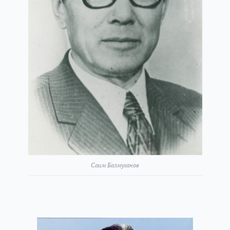
Саим Балмуханов