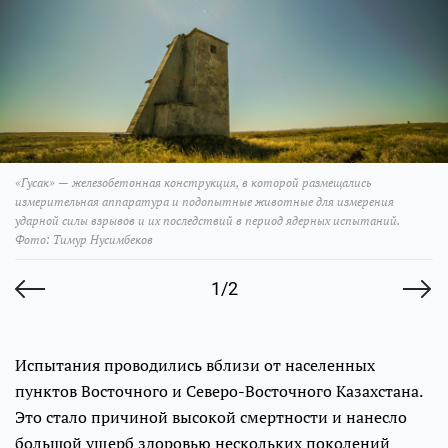
«Гусак» — железобетонная конструкция, в которой размещались
измерительная аппаратура и подопытные животные для измерения
ударной силы взрывов и их последствий в период ядерных испытаний.
Фото: Тимур Нусимбеков
1/2
Испытания проводились вблизи от населенных
пунктов Восточного и Северо-Восточного Казахстана.
Это стало причиной высокой смертности и нанесло
большой ущерб здоровью нескольких поколений