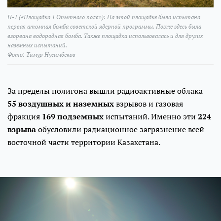
П-1 («Площадка 1 Опытного поля»): На этой площадке была испытана
первая атомная бомба советской ядерной программы. Позже здесь была
взорвана водородная бомба. Также площадка использовалась и для других
наземных испытаний.
Фото: Тимур Нусимбеков
За пределы полигона вышли радиоактивные облака
55
воздушных и наземных
взрывов и газовая
фракция
169
подземных
испытаний. Именно эти
224
взрыва
обусловили радиационное загрязнение всей
восточной части территории Казахстана.