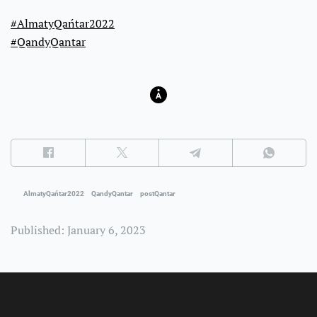
#AlmatyQańtar2022
#QandyQantar
AlmatyQańtar2022
QandyQantar
postQantar
Published: January 6, 2023