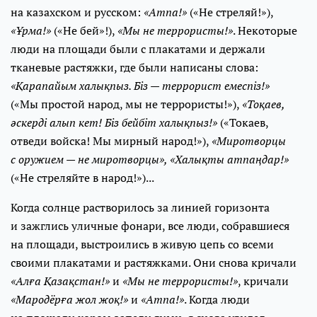
на казахском и русском:
«Атпа!»
(«Не стреляй!»),
«Ұрма!»
(«Не бей»!),
«Мы не террористы!»
. Некоторые
люди на площади были с плакатами и держали
тканевые растяжки, где были написаны слова:
«Қарапайым халықпыз. Біз — террорист емеспіз!»
(«Мы простой народ, мы не террористы!»),
«Тоқаев,
әскерді алып кет! Біз бейбіт халықпыз!»
(«Токаев,
отведи войска! Мы мирный народ!»),
«Миротворцы
с оружием — не миротворцы», «Халықты атпаңдар!»
(«Не стреляйте в народ!»)...
Когда солнце растворилось за линией горизонта
и зажглись уличные фонари, все люди, собравшиеся
на площади, выстроились в живую цепь со всеми
своими плакатами и растяжками. Они снова кричали
«Алға Қазақстан!»
и
«Мы не террористы!»
, кричали
«Мародёрға жол жоқ!»
и
«Атпа!»
. Когда люди