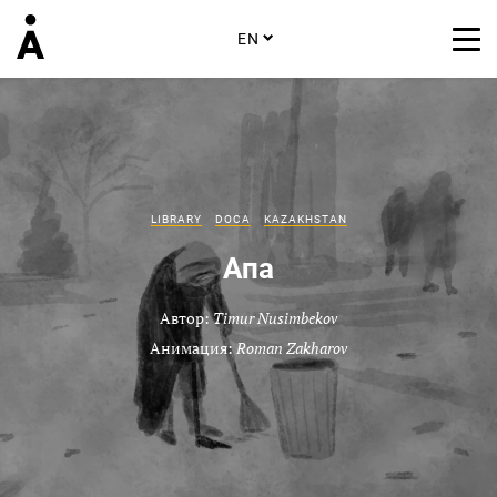
EN
LIBRARY
DOCA
KAZAKHSTAN
Апа
Автор:
Timur Nusimbekov
Анимация:
Roman Zakharov