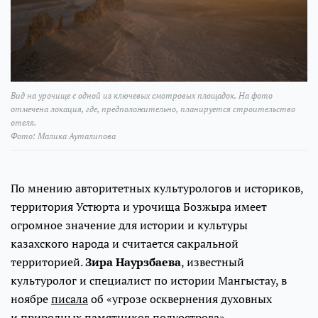
Вид на урочище с одной из ключевых смотровых площадок. На фото
отмечена локация, где, предположительно, планируется строительство
отеля.
Фото: Малика Ауталипова
По мнению авторитетных культурологов и историков,
территория Устюрта и урочища Бозжыра имеет
огромное значение для истории и культуры
казахского народа и считается сакральной
территорией.
Зира Наурзбаева
, известный
культуролог и специалист по истории Мангыстау, в
ноябре
писала
об «угрозе осквернения духовных
и природных памятников полуострова».