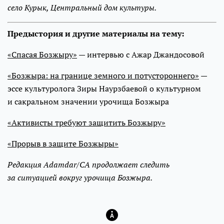
село Курык, Центральный дом культуры.
Предыстория и другие материалы на тему:
«Спасая Бозжыру»
— интервью с Ажар Джандосовой
«Бозжыра: на границе земного и потустороннего»
—
эссе культуролога Зиры Наурзбаевой о культурном
и сакральном значении урочища Бозжыра
«Активисты требуют защитить Бозжыру»
«Прорыв в защите Бозжыры»
Редакция Adamdar/CA продолжает следить
за ситуацией вокруг урочища Бозжыра.