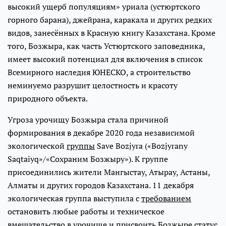
высокий ущерб популяциям» уриала (устюртского
горного барана), джейрана, каракала и других редких
видов, занесённых в Красную книгу Казахстана. Кроме
того, Бозжыра, как часть Устюртского заповедника,
имеет высокий потенциал для включения в список
Всемирного наследия ЮНЕСКО, а строительство
неминуемо разрушит целостность и красоту
природного объекта.
Угроза урочищу Бозжыра стала причиной
формирования в декабре 2020 года независимой
экологической
группы
Save Bozjyra («Bozjyrany
Saqtaiyq»/«Сохраним Бозжыру»). К группе
присоединились жители Мангыстау, Атырау, Астаны,
Алматы и других городов Казахстана. 11 декабря
экологическая группа выступила с
требованием
остановить любые работы и техническое
вмешательство в урочище и присвоить Бозжыре статус