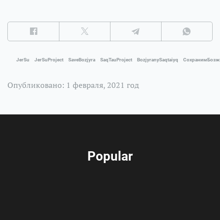
JerSu
JerSuProject
SaveBozjyra
SaqTauProject
BozjyranySaqtaiyq
СохранимБоз
Опубликовано: 1 февраля, 2021 год
Popular