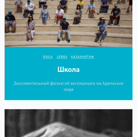
DOCA
JERSU
KAZAKHSTAN
Школа
Документальный фильм об экспедиции на Аральское
море