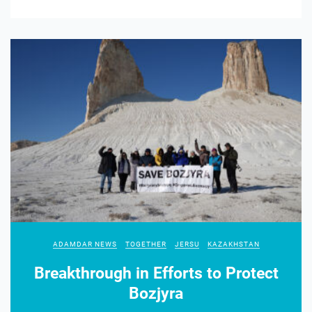
ADAMDAR NEWS
TOGETHER
JERSU
KAZAKHSTAN
Breakthrough in Efforts to Protect
Bozjyra