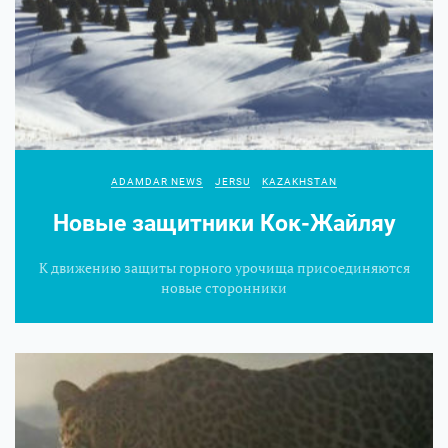
ADAMDAR NEWS
JERSU
KAZAKHSTAN
Новые защитники Кок‑Жайляу
К движению защиты горного урочища присоединяются
новые сторонники