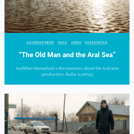
ADAMDAR NEWS
DOCA
JERSU
KAZAKHSTAN
“The Old Man and the Aral Sea”
Asylkhan Mamashuly's documentary about the Aral area
(production: Radio Azattyq)