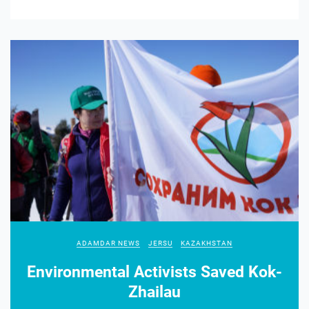
ADAMDAR NEWS
JERSU
KAZAKHSTAN
Environmental Activists Saved Kok-
Zhailau