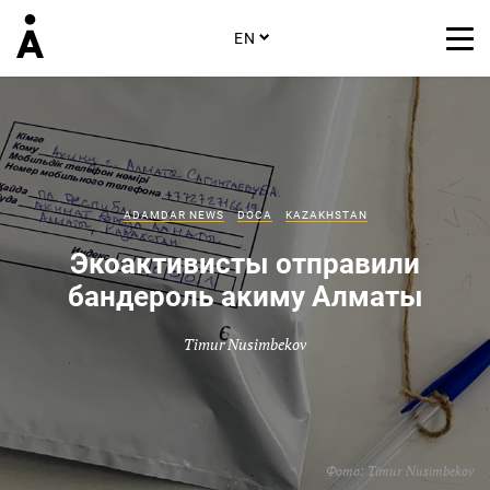
EN
ADAMDAR NEWS
DOCA
KAZAKHSTAN
Экоактивисты отправили
бандероль акиму Алматы
Timur Nusimbekov
Фото:
Timur Nusimbekov