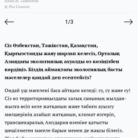
Кешкі ас. Тәжікстан
© Пол Салопек
1/3
Сіз Өзбекстан, Тәжікстан, Қазақстан,
Қырғызстанды жаяу шарлап келесіз, Орталық
Азиядағы экологиялық ахуалды өз көзіңізбен
көрдіңіз. Біздің аймақтағы экологиялық басты
мәселелер қандай деп есептейсіз?
Ондай үш мәселені баса айтқым келеді: су, су және су!
Сіз өз территорияңыздағы халық санының жылдан-
жылға өсіп келе жатқанын және табиғи ауызсу
мөлшерінің азайып жатқанын, климат өзгеріп,
трансшекаралық Амудария өзеніне қатысты
шешілмеген мәселе барын менен де жақсы білесіз.