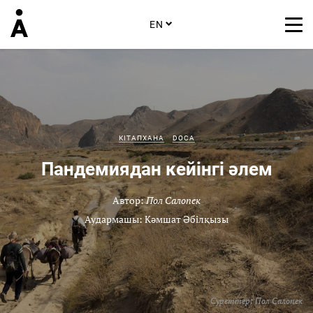
EN
КІТАПХАНА
DOCA
Пандемиядан кейінгі әлем
Автор:
Пол Салопек
Аудармашы: Кәмшат Әбілқызы
Суреттер:
Пол Салопек