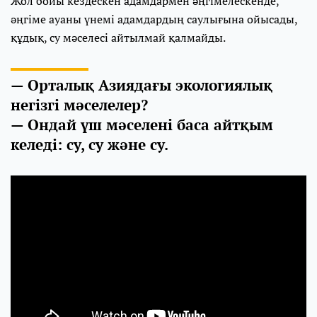
Жол бойы кездескен адамдармен әңгімелескенде,
әңгіме ауаны үнемі адамдардың саулығына ойысады,
құдық, су мәселесі айтылмай қалмайды.
— Орталық Азиядағы экологиялық
негізгі мәселелер?
— Ондай үш мәселені баса айтқым
келеді: су, су және су.