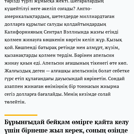
тәрізді түрлі жұмысқа жекті. Шегаралардың
күшейтілуі неге әкеліп соғады? Англо-
америкалықтардың, шетелдерде миллиардтаған
долларға құрылыс салуды қолдайтындардың
Калифорнияның Сентрал Вэллиында жазғы егінді
қолмен жинауға көшкенін көргім келіп жүр. Қызық
қой. Көшпенді батырақ ретінде мен алмұрт, жүзім,
қызанақтарды қолмен тердім. Бәрінен апельсин
жинау қиын еді. Апельсин ағашының тікенегі өте көп.
Жалғыздық деген — алғашқы апельсинің болат себетке
гүрс етіп құлағандағы дауысындай көрінетін. Сондай
азаппен жинаған өніміңнің бір тоннасын жиырма
сегіз долларға бағалайды. Менің кезімде солай
төлейтін.
Бұрынғыдай бейқам өмірге қайта келу
үшін бірнеше жыл керек, соның өзінде