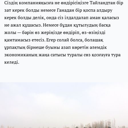
Сіздің компанияңызға не өндірісіңізге Тайландтан бір
зат керек болды немесе Ганадан бір қоспа алдыру
керек болды делік, онда сіз ілдалдалап аман қаласыз
не ажал құшасыз. Немесе бұдан құтылудың басқа
жолы — бәрін өз жеріңізде өндіріп, өз-өзіңізді
қамтамасыз етесіз. Егер солай болса, болашақ
ұрпақтың бірнеше буыны азап көретін әлемдік
экономиканың жаңа сатысы туралы сөз қозғауға тура
келеді.