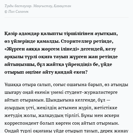
Түзды бастаулар. Маңғыстау, Қазақстан
© Пол Салопек
Қазір адамдар қалыпты тіршілігінен ауытқып,
өз үйлерінде қамалды. Сторителлер ретінде,
«Жүрген аяққа жөргем ілінеді» дегендей, кезу
арқылы түрлі оқиға тауып жүрген жан ретінде
айтыңызшы, бұл жайтқа үйрендіңіз бе, үйде
отырып әңгіме айту қандай екен?
Ұшаққа отыра салып, соғыс ошағына барып, өз атыңды
шығару оңай екенін үнемі студент-журналистерге
айтып отырамын. Шындығына келгенде, бұл —
ауырдың үсті, жеңілдің астымен жүріп, жетістікке
жетудің жолы, жалқаудың тірлігі. Бұны мен әскери
корреспондент болып көрген соң айтып отырмын.
Ондай түрлі оқиғаны үйде отырып тауып, дерек жинау