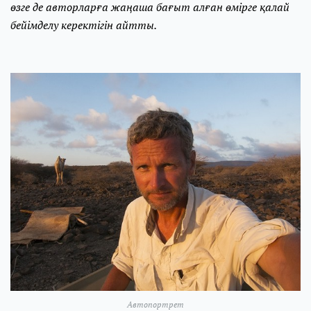
өзге де авторларға жаңаша бағыт алған өмірге қалай
бейімделу керектігін айтты.
Автопортрет