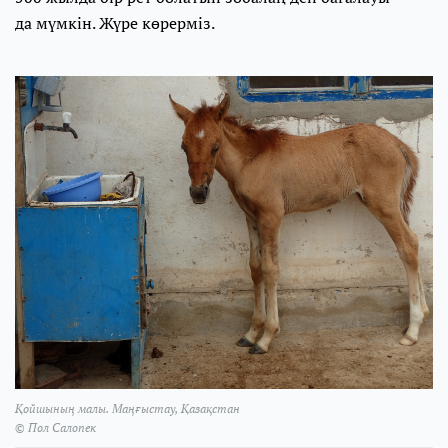
да мүмкін. Жүре көрерміз.
Қойшының малы. Маңғыстау, Қазақстан
© Пол Салопек