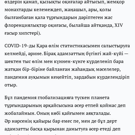
өздерін қамап, қызықты оқиғалар айтысып, жемқор
монахтарды келемеждеп, жаңашыл, ары, қолы
былғанбаған қала тұрғындарын дәріптеген жас
флоренциялықтар оқиғасы, былайша айтқанда, XIV
ғасыр хипстері).
COVID-19-ды Қара өлім статистикасымен салыстыруға
келмейді, әрине. Бірақ адамзаттың бүгінгі жай-күйі —
шектен тыс өлім мен күннен-күнге күрделеніп бара
жатқан бір-біріне байланған жаһандық мәселелер,
пандемия ауқымын кеңейтіп, зардабын күрделендіріп
отыр.
Бұл пандемия глобализацияға түскен планета
тұрғындарының әрқайсысына әсер етпей қоймас деп
жобалаймын. Оның көбі қайғымен аяқталады.
Әр нәрсенің қайыры бар емес пе, мен де бұл дерт
адамзатты басқа қырынан дамытуға әсер етеді деп