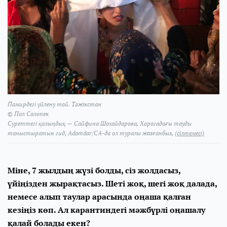
Памирдегі үйлену той. Тәжікстан
© Пол Салопек
Суреттегі қалыңдық — Сайфина Шохайдарова, Хорогадағы тауды
таныстыратын гид, Adamdar/CA-да ол туралы жазғанбыз,
(сілтемесі)
Міне, 7 жылдың жүзі болды, сіз жолдасыз,
үйіңізден жырақтасыз. Шеті жоқ, шегі жоқ далада,
немесе алып таулар арасында оңаша қалған
кезіңіз көп. Ал карантиндегі мәжбүрлі оңашалу
қалай болады екен?