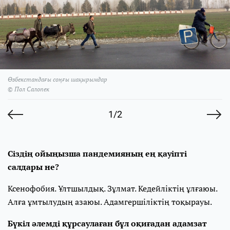
Өзбекстандағы соңғы шақырымдар
© Пол Салопек
1/2
Сіздің ойыңызша пандемияның ең қауіпті
салдары не?
Ксенофобия. Ұлтшылдық. Зұлмат. Кедейліктің ұлғаюы.
Алға ұмтылудың азаюы. Адамгершіліктің тоқырауы.
Бүкіл әлемді құрсаулаған бұл оқиғадан адамзат