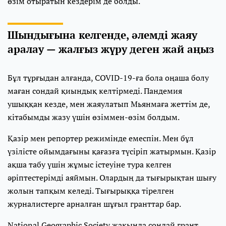
өзім отыратын кездерім де болды.
Шындығына келгенде, әлемді жаяу
аралау — жалғыз жүру деген жай аңыз
Бұл тұрғыдан алғанда, COVID-19-ға бола оңаша болу
маған сондай қиындық келтірмеді. Пандемия
ушыққан кезде, мен жаяулатып Мьянмаға жеттім де,
кітабымды жазу үшін өзіммен-өзім болдым.
Қазір мен репортер режимінде емеспін. Мен бұл
үзілісте ойымдағыны қағазға түсіріп жатырмын. Қазір
ақша табу үшін жұмыс істеуіне тура келген
әріптестерімді аяймын. Олардың да тығырықтан шығу
жолын тапқым келеді. Тығырыққа тірелген
журналистерге арналған шұғыл гранттар бар.
National Geographic Society жақында сондай грант