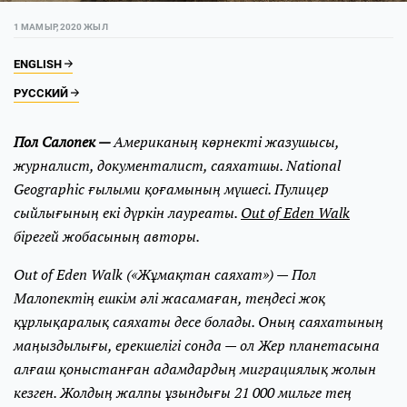
1 МАМЫР, 2020 ЖЫЛ
ENGLISH
РУССКИЙ
Пол Салопек —
Американың көрнекті жазушысы,
журналист, документалист, саяхатшы. National
Geographic ғылыми қоғамының мүшесі. Пулицер
сыйлығының екі дүркін лауреаты.
Out of Eden Walk
бірегей жобасының авторы.
Out of Eden Walk («Жұмақтан саяхат») — Пол
Малопектің ешкім әлі жасамаған, теңдесі жоқ
құрлықаралық саяхаты десе болады. Оның саяхатының
маңыздылығы, ерекшелігі сонда — ол Жер планетасына
алғаш қоныстанған адамдардың миграциялық жолын
кезген. Жолдың жалпы ұзындығы 21 000 мильге тең