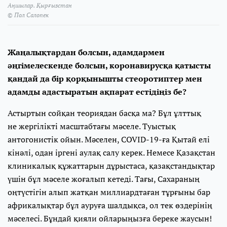
Аңшылар. Қырғызстан
© Пол Салопек
Жаңалықтардан болсын, адамдармен
әңгімелескенде болсын, коронавирусқа қатысты
қандай да бір қорқынышты стеоротиптер мен
адамды адастыратын ақпарат естідіңіз бе?
Астыртын сойқан теориядан басқа ма? Бұл ұлттық
не жергілікті масштабтағы мәселе. Туыстық
антогонистік ойын. Мәселен, COVID-19-ға Қытай елі
кінәлі, одан іргені аулақ салу керек. Немесе Қазақстан
клиникалық құжаттарын дұрыстаса, қазақстандықтар
үшін бұл мәселе жоғалып кетеді. Тағы, Сахараның
оңтүстігін алып жатқан миллиардтаған тұрғыны бар
африкалықтар бұл ауруға шалдықса, ол тек өздерінің
мәселесі. Бұндай қияли ойларыңызға береке жаусын!