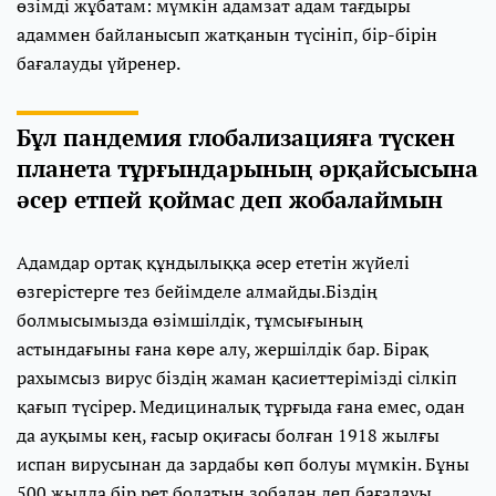
өзімді жұбатам: мүмкін адамзат адам тағдыры
адаммен байланысып жатқанын түсініп, бір-бірін
бағалауды үйренер.
Бұл пандемия глобализацияға түскен
планета тұрғындарының әрқайсысына
әсер етпей қоймас деп жобалаймын
Адамдар ортақ құндылыққа әсер ететін жүйелі
өзгерістерге тез бейімделе алмайды.Біздің
болмысымызда өзімшілдік, тұмсығының
астындағыны ғана көре алу, жершілдік бар. Бірақ
рахымсыз вирус біздің жаман қасиеттерімізді сілкіп
қағып түсірер. Медициналық тұрғыда ғана емес, одан
да ауқымы кең, ғасыр оқиғасы болған 1918 жылғы
испан вирусынан да зардабы көп болуы мүмкін. Бұны
500 жылда бір рет болатын зобалаң деп бағалауы