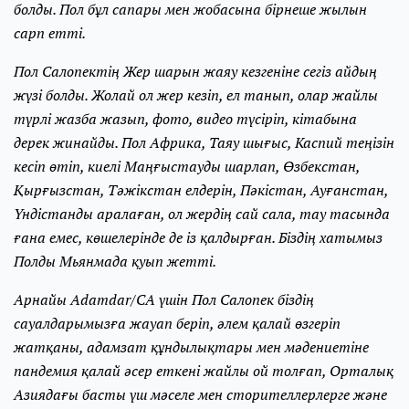
болды. Пол бұл сапары мен жобасына бірнеше жылын
сарп етті.
Пол Салопектің Жер шарын жаяу кезгеніне сегіз айдың
жүзі болды. Жолай ол жер кезіп, ел танып, олар жайлы
түрлі жазба жазып, фото, видео түсіріп, кітабына
дерек жинайды. Пол Африка, Таяу шығыс, Каспий теңізін
кесіп өтіп, киелі Маңғыстауды шарлап, Өзбекстан,
Қырғызстан, Тәжікстан елдерін, Пәкістан, Ауғанстан,
Үндістанды аралаған, ол жердің сай сала, тау тасында
ғана емес, көшелерінде де із қалдырған. Біздің хатымыз
Полды Мьянмада қуып жетті.
Арнайы Adamdar/CA үшін Пол Салопек біздің
сауалдарымызға жауап беріп, әлем қалай өзгеріп
жатқаны, адамзат құндылықтары мен мәдениетіне
пандемия қалай әсер еткені жайлы ой толғап, Орталық
Азиядағы басты үш мәселе мен сторителлерлерге және