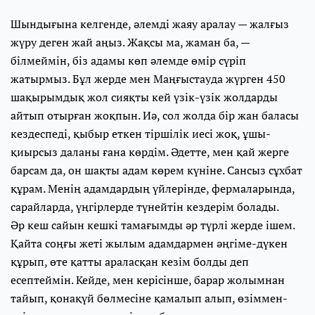
Шындығына келгенде, әлемді жаяу аралау — жалғыз
жүру деген жай аңыз. Жақсы ма, жаман ба, —
білмеймін, біз адамы көп әлемде өмір сүріп
жатырмыз. Бұл жерде мен Маңғыстауда жүрген 450
шақырымдық жол сияқты кей үзік-үзік жолдарды
айтып отырған жоқпын. Иә, сол жолда бір жан баласы
кездеспеді, қыбыр еткен тіршілік иесі жоқ, ұшы-
қиырсыз даланы ғана көрдім. Әдетте, мен қай жерге
барсам да, он шақты адам көрем күніне. Сансыз сұхбат
құрам. Менің адамдардың үйлерінде, фермаларында,
сарайларда, үңгірлерде түнейтін кездерім болады.
Әр кеш сайын кешкі тамағымды әр түрлі жерде ішем.
Қайта соңғы жеті жылым адамдармен әңгіме-дүкен
құрып, өте қатты араласқан кезім болды деп
есептеймін. Кейде, мен керісінше, барар жолымнан
тайып, қонақүй бөлмесіне қамалып алып, өзіммен-