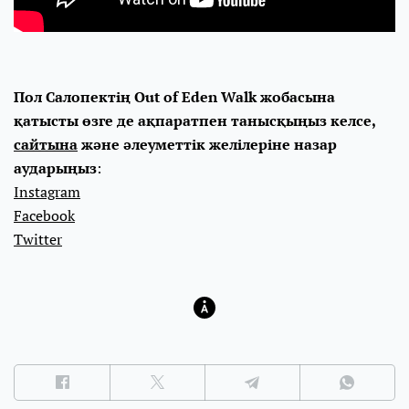
Пол Салопектің Out of Eden Walk жобасына
қатысты өзге де ақпаратпен танысқыңыз келсе,
сайтына
және әлеуметтік желілеріне назар
аударыңыз
:
Instagram
Facebook
Twitter