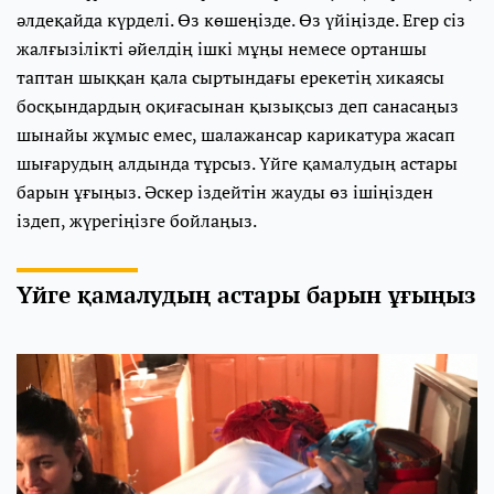
әлдеқайда күрделі. Өз көшеңізде. Өз үйіңізде. Егер сіз
жалғызілікті әйелдің ішкі мұңы немесе ортаншы
таптан шыққан қала сыртындағы ерекетің хикаясы
босқындардың оқиғасынан қызықсыз деп санасаңыз
шынайы жұмыс емес, шалажансар карикатура жасап
шығарудың алдында тұрсыз. Үйге қамалудың астары
барын ұғыңыз. Әскер іздейтін жауды өз ішіңізден
іздеп, жүрегіңізге бойлаңыз.
Үйге қамалудың астары барын ұғыңыз