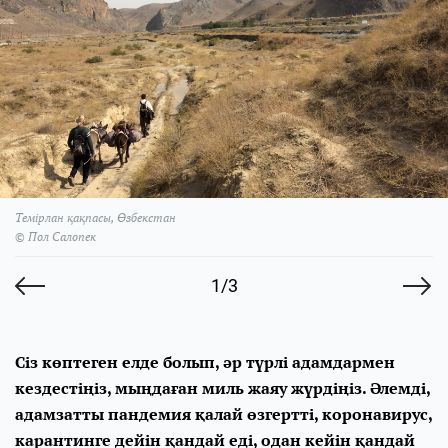
Темірлан қақпасы, Өзбекстан
© Пол Салопек
1/3
Сіз көптеген елде болып, әр түрлі адамдармен
кездестіңіз, мыңдаған миль жаяу жүрдіңіз. Әлемді,
адамзатты пандемия қалай өзгертті, коронавирус,
карантинге дейін қандай еді, одан кейін қандай