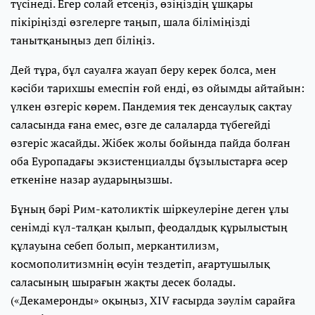
түсінеді. Егер солай етсеңіз, өзіңіздің ұшқары
пікіріңізді өзгелерге таңып, шала біліміңізді
танытқаныңыз деп біліңіз.
Дей тұра, бұл сауалға жауап беру керек болса, мен
кәсіби тарихшы емеспін ғой енді, өз ойымды айтайын:
үлкен өзгеріс көрем. Пандемия тек денсаулық сақтау
саласында ғана емес, өзге де салаларда түбегейді
өзгеріс жасайды. Жібек жолы бойында пайда болған
оба Еуропадағы экзистенциалды бұзылыстарға әсер
еткеніне назар аударыңызшы.
Бұның бәрі Рим-католиктік шіркеулеріне деген ұлы
сенімді күл-талқан қылып, феодалдық құрылыстың
құлауына себеп болып, меркантилизм,
космополитизмнің өсуін тездетіп, ағартушылық
саласының шырағын жақты десек болады.
(«Декамеронды» оқыңыз, XIV ғасырда зәулім сарайға