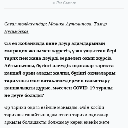
© Пол Салопек
Сауал жолдағандар:
Малика Ауталипова
,
Тимур
Нусимбеков
Сіз өз жобаңызда көне дәуір адамдарының
миграция жолымен жүресіз, ұзақ уақыттан бері
тарих пен жаңа дәуірді зерделеп оқып жүрсіз.
Айтыңызшы, бүгінгі әлемдік оқиғалар тарихта
қандай орын алады: жалпы, бүгінгі оқиғаларды
тарихтағы өзге катаклизмдермен салыстыру
қаншалықты дұрыс, мәселен COVID-19 туралы
не деуге болады?
Әр тарихи оқиға өзінше маңызды. Өзін кәсіби
тарихшы санайтын адам өткен тарихи оқиғалар
арқылы болашақты болжамау керек екенін жете