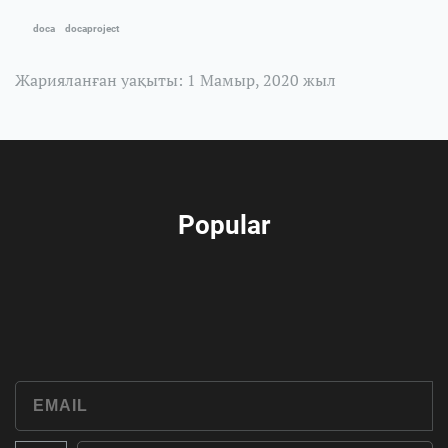
doca
docaproject
Жарияланған уақыты: 1 Мамыр, 2020 жыл
Popular