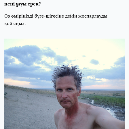
нені ұғуы ерек?
Өз өміріңізді бүге-шігесіне дейін жоспарлауды
қойыңыз.