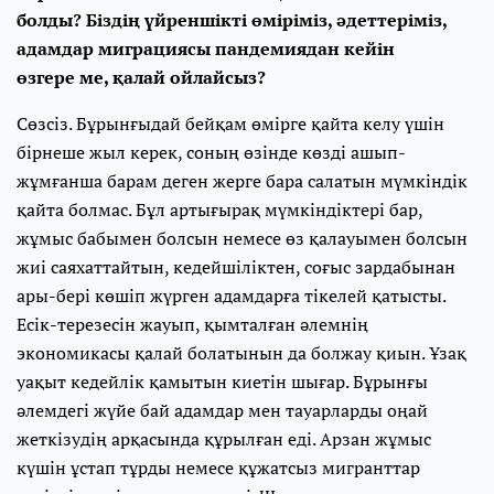
болды? Біздің үйреншікті өміріміз, әдеттеріміз,
адамдар миграциясы пандемиядан кейін
өзгере ме, қалай ойлайсыз?
Сөзсіз. Бұрынғыдай бейқам өмірге қайта келу үшін
бірнеше жыл керек, соның өзінде көзді ашып-
жұмғанша барам деген жерге бара салатын мүмкіндік
қайта болмас. Бұл артығырақ мүмкіндіктері бар,
жұмыс бабымен болсын немесе өз қалауымен болсын
жиі саяхаттайтын, кедейшіліктен, соғыс зардабынан
ары-бері көшіп жүрген адамдарға тікелей қатысты.
Есік-терезесін жауып, қымталған әлемнің
экономикасы қалай болатынын да болжау қиын. Ұзақ
уақыт кедейлік қамытын киетін шығар. Бұрынғы
әлемдегі жүйе бай адамдар мен тауарларды оңай
жеткізудің арқасында құрылған еді. Арзан жұмыс
күшін ұстап тұрды немесе құжатсыз мигранттар