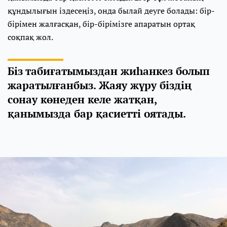
құндылығын іздесеңіз, онда былай деуге болады: бір-
бірімен жалғасқан, бір-бірімізге апаратын ортақ
соқпақ жол.
Біз табиғатымыздан жиһанкез болып
жаратылғанбыз. Жаяу жүру біздің
сонау көнеден келе жатқан,
қанымызда бар қасиетті оятады.