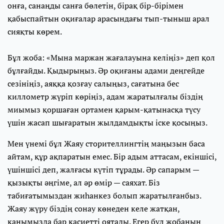
онға, санаңды санға бөлетін, бірақ бір-бірімен
қабыспайтын оқиғалар арасындағы тып-тыныш арал
сияқты көрем.
Бұл жоба: «Мына маржан жағалауына келіңіз» деп қол
бұлғайды. Қыдырыңыз. Әр оқиғаны адами деңгейде
сезініңіз, аяққа қозғау салыңыз, сағатына бес
киллометр жүріп көріңіз, адам жаратылғалы біздің
миымыз қоршаған ортамен қарым-қатынасқа түсу
үшін жасап шығаратын жылдамдықты іске қосыңыз.
Мен үнемі бұл Жаяу сторителлингтің маңызын баса
айтам, құр ақпаратын емес. Бір адым аттасам, екіншісі,
үшіншісі деп, жалғасы күтіп тұрады. Әр сапарым —
қызықты әңгіме, ал әр өмір — саяхат. Біз
табиғатымыздан жиһанкез болып жаратылғанбыз.
Жаяу жүру біздің сонау көнеден келе жатқан,
қанымызда бар қасиетті оятады. Егер бұл жобаның