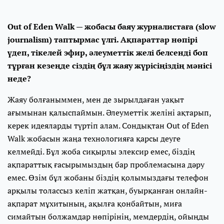
Out of Eden Walk — жобасы баяу журналистаға (slow
journalism) таптырмас үлгі. Ақпараттар нөпірі
үдеп, тікелей эфир, әлеуметтік желі белсенді боп
тұрған кезеңде сіздің бұл жаяу жүрісіңіздің мәнісі
неде?
Жаяу болғаныммен, мен де зырылдаған уақыт
ағымынан қалыспаймын. Әлеуметтік желіні ақтарып,
керек идеяларды түртіп алам. Сондықтан Out of Eden
Walk жобасын жаңа технологияға қарсы деуге
келмейді. Бұл жоба сиқырлы элексир емес, біздің
ақпараттық ғасырымыздың бар проблемасына дәру
емес. Өзім бұл жобаны біздің қолымыздағы телефон
арқылы толассыз келіп жатқан, буырқанған онлайн-
ақпарат мұхитының, ақылға қонбайтын, миға
симайтын болжамдар нөпірінің, мемдердің, ойыңды