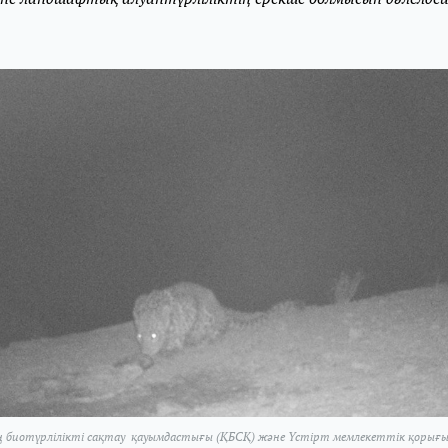
 биотүрлілікті сақтау қауымдастығы (ҚБСҚ) және Үстірт мемлекеттік қорығ