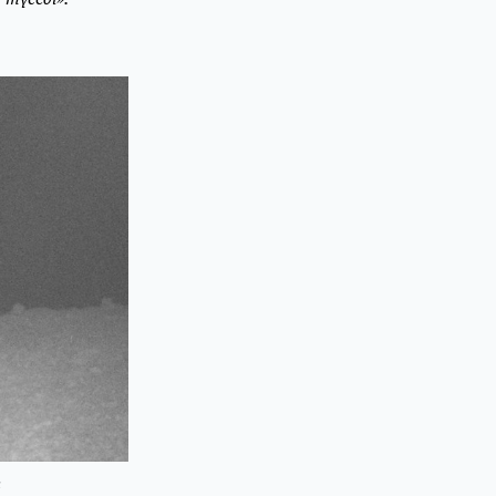
ы
Фото: Қазақстанның биотүрлілікті сақтау қауымдастығы