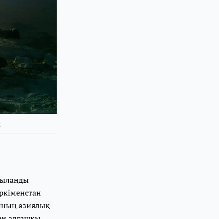
ы
быланды
үркіменстан
анның азиялық
ген алғашқы