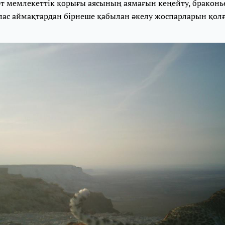
рт мемлекеттік қорығы аясының аямағын кеңейту, браконь
алас аймақтардан бірнеше қабылан әкелу жоспарларын қолғ