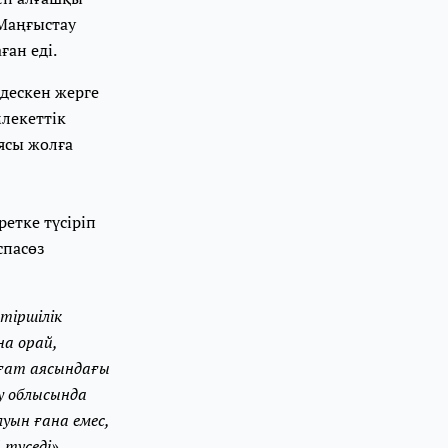
Маңғыстау
ған еді.
здескен жерге
лекеттік
ясы жолға
етке түсіріп
спасөз
тіршілік
а орай,
ғат аясындағы
у облысында
ын ғана емес,
түседі».