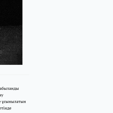
қабыланды
ау
не ұсынылатын
етінде