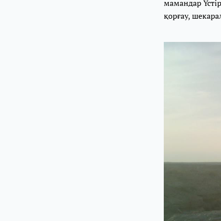
мамандар Үсті
қорғау, шекар