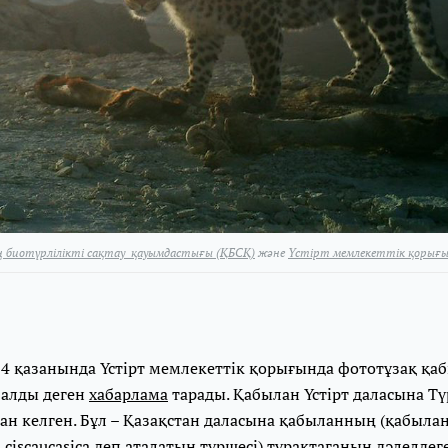
 биотүрлілікті сақтау қауымдастығы (ҚБСҚ)
және
Үстірт мемлекеттік қорығ
4 қазанында Үстірт мемлекеттік қорығында фототұзақ қа
п алды деген
хабарлама
тарады. Қабылан Үстірт даласына Т
ан келген. Бұл – Қазақстан даласына қабыланның (қабыл
s ciscaucasica деп аталатын түршесі) тұрақтағанын дәлелде