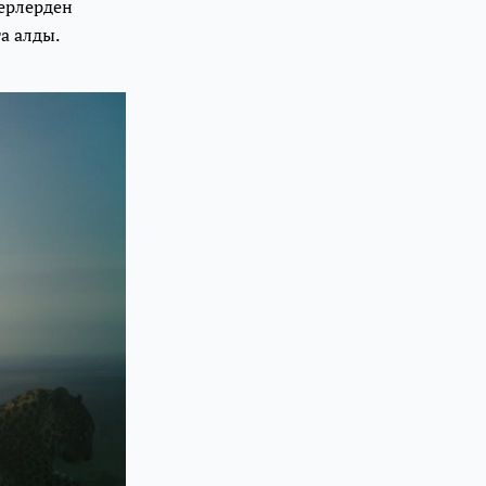
ерлерден
а алды.