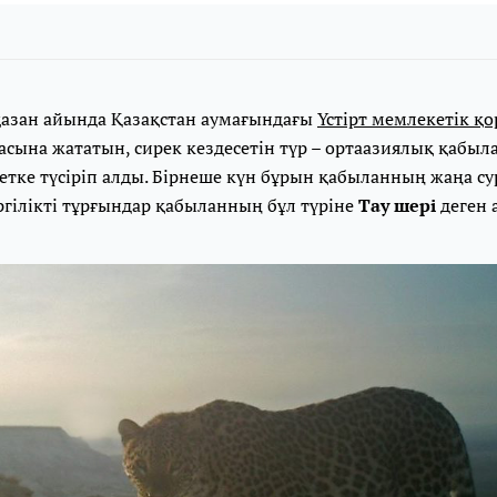
азан айында Қазақстан аумағындағы
Үстірт мемлекетік қ
сына жататын, сирек кездесетін түр – ортаазиялық қабы
ретке түсіріп алды. Бірнеше күн бұрын қабыланның жаңа су
ергілікті тұрғындар қабыланның бұл түріне
Тау шерi
деген а