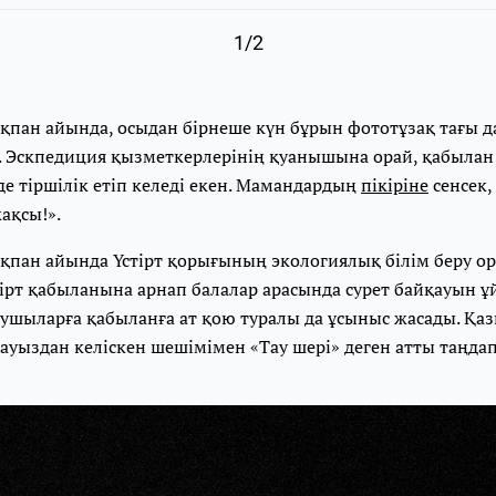
1/2
қпан айында, осыдан бірнеше күн бұрын фототұзақ тағы 
ы. Эскпедиция қызметкерлерінің қуанышына орай, қабыла
де тіршілік етіп келеді екен. Мамандардың
пікіріне
сенсек
ақсы!».
қпан айында Үстірт қорығының экологиялық білім беру 
ірт қабыланына арнап балалар арасында сурет байқауын 
сушыларға қабыланға ат қою туралы да ұсыныс жасады. Қа
ауыздан келіскен шешімімен «Тау шері» деген атты таңда