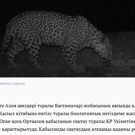
кеттік қорығы
та Азия шөлдері туралы Бастамалар) жобасының аясында 
Қызыл кітабына енгізу туралы биологиялық негіздеме жас
 Оған қоса Ортаазия қабыланын сақтау туралы ҚР Үкіметі
 қарастырылуда. Қабыланды сақтаудың алғашқы қадамы р