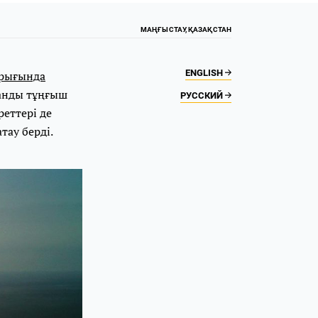
МАҢҒЫСТАУ, ҚАЗАҚСТАН
ENGLISH
орығында
ланды тұңғыш
РУССКИЙ
реттері де
тау берді.