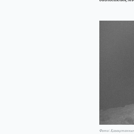
Фото: Қазақстанның
БСҚ) және Үстірт мемлекеттік қорығы