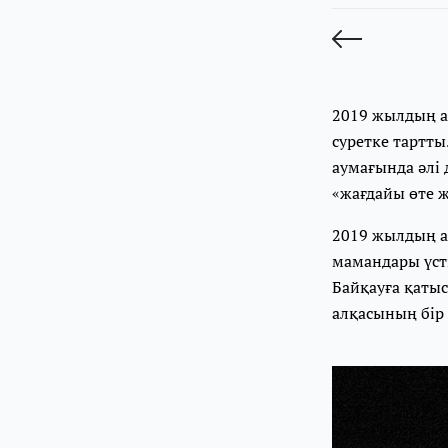
2019 жылдың а
суретке тартт
аумағында әлі 
«жағдайы өте ж
2019 жылдың а
мамандары үст
Байқауға қаты
алқасының бір 