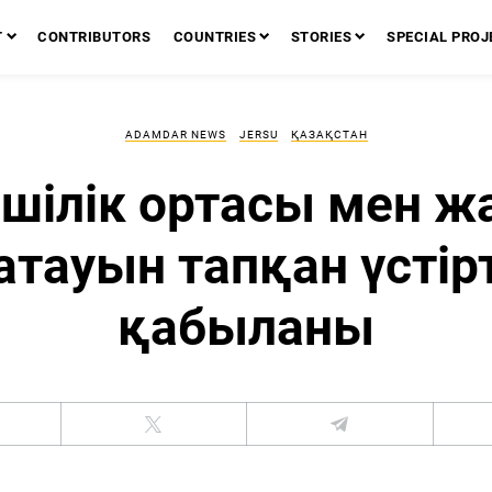
T
CONTRIBUTORS
COUNTRIES
STORIES
SPECIAL PROJ
ADAMDAR NEWS
JERSU
ҚАЗАҚСТАН
ршілік ортасы мен ж
атауын тапқан үстір
қабыланы