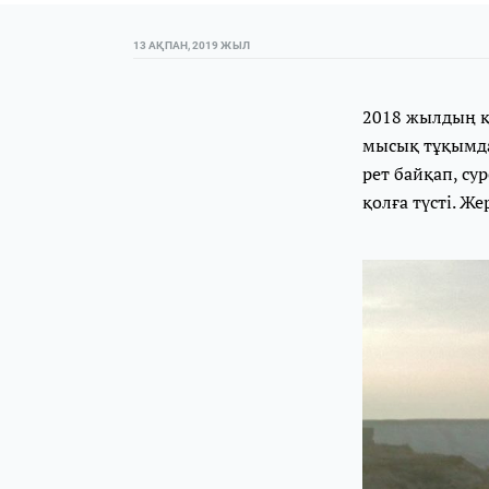
13 АҚПАН, 2019 ЖЫЛ
2018 жылдың қ
мысық тұқымда
рет байқап, су
қолға түсті. Ж