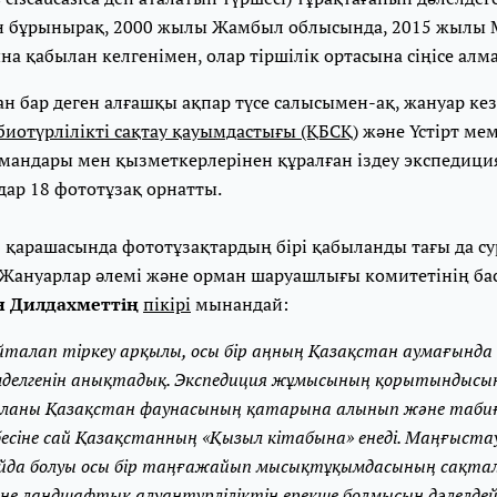
дан бұрынырақ, 2000 жылы Жамбыл облысында, 2015 жылы 
а қабылан келгенімен, олар тіршілік ортасына сіңісе алма
ан бар деген алғашқы ақпар түсе салысымен-ақ, жануар ке
иотүрлілікті сақтау қауымдастығы (ҚБСҚ)
және Үстірт мем
андары мен қызметкерлерінен құралған іздеу экспедици
ар 18 фототұзақ орнатты.
қарашасында фототұзақтардың бірі қабыланды тағы да сур
Жануарлар әлемі және орман шаруашлығы комитетінің ба
н Дилдахметтің
пікірі
мынандай:
талап тіркеу арқылы, осы бір аңның Қазақстан аумағында 
мделгенін анықтадық. Экспедиция жұмысының қорытындысын
ланы Қазақстан фаунасының қатарына алынып және таби
есіне сай Қазақстанның «Қызыл кітабына» енеді. Маңғыста
йда болуы осы бір таңғажайып мысықтұқымдасының сақталу
не ландшафтық алуантүрліліктің ерекше болмысын дәлелдей 