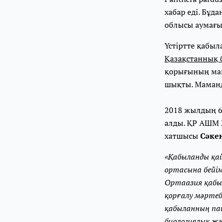
хабар еді. Бұ
облысы аумағын
Үстіртте қабыл
Қазақстаннық б
қорығының мам
шықты. Маманд
2018 жылдың 6 
алды. ҚР АШМ 
хатшысы
Сәке
«Қабыланды қай
ортасына бейі
Ортаазия қабы
қорғалу мәртеб
қабыланның па
биологиялық жә