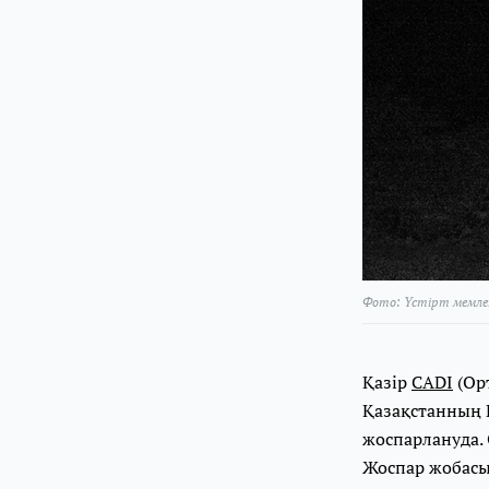
Фото: Үстірт мемле
Қазір
CADI
(Ор
Қазақстанның 
жоспарлануда.
Жоспар жобасы