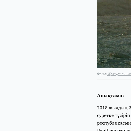
Фото:
Қазақстанның
Анықтама:
2018 жылдың 2
суретке түсірі
республикасын
Panthera pardu