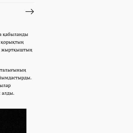
да қабыланды
н қорықтың
, жыртқыштың
орталығының
ұйымдастырды.
зылар
п алды.