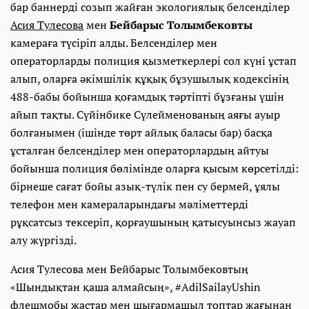
бар баннерді созып жайған экологиялық белсенділер
Асия Тулесова
мен
Бейбарыс Толымбековты
камераға түсіріп алды. Белсенділер мен
операторларды полиция қызметкерлері сол күні ұстап
алып, оларға әкімшілік құқық бұзушылық кодексінің
488-бабы бойынша қоғамдық тәртіпті бұзғаны үшін
айып тақты. Сүйінбике Сүлейменованың аяғы ауыр
болғанымен (ішінде төрт айлық баласы бар) басқа
ұсталған белсенділер мен операторлардың айтуы
бойынша полиция бөлімінде оларға қысым көрсетілді:
бірнеше сағат бойы азық-түлік пен су бермей, ұялы
телефон мен камераларындағы мәліметтерді
рұқсатсыз тексеріп, қорғаушының қатысуынсыз жауап
алу жүргізді.
Асия Тулесова мен Бейбарыс Толымбековтың
«Шындықтан қаша алмайсың», #AdilSailayUshin
флешмобы жастар мен шығармашыл топтар жағынан