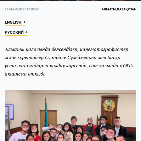
17 МАМЫР, 2019 ЖЫЛ
АЛМАТЫ, ҚАЗАҚСТАН
ENGLISH
РУССКИЙ
Алматы қаласында белсенділер, кинематографистер
және суретшілер Сүинбике Сүлейменова мен басқа
ұсталғанғандарға қолдау көрсетіп, сот залында «ҰЯТ»
акциясын өткізді.