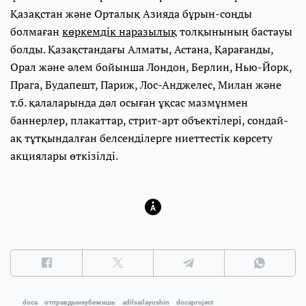
Қазақстан және Орталық Азияда бұрын-соңды
болмаған
көркемдік наразылық
толқынының бастауы
болды. Қазақстандағы Алматы, Астана, Қарағанды,
Орал және әлем бойынша Лондон, Берлин, Нью-Йорк,
Прага, Будапешт, Париж, Лос-Анджелес, Милан және
т.б. қалаларында дәл осыған ұқсас мазмұнмен
баннерлер, плакаттар, стрит-арт объектілері, сондай-
ақ тұтқындалған белсенділерге ниеттестік көрсету
акциялары өткізілді.
doca
отправдынеубежишь
adilsailayushin
docaproject