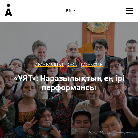
EN
ADAMDAR NEWS
DOCA
ҚАЗАҚСТАН
«ҰЯТ»: Наразылықтың ең ірі
перформансы
Фото:
Малика Ауталипова