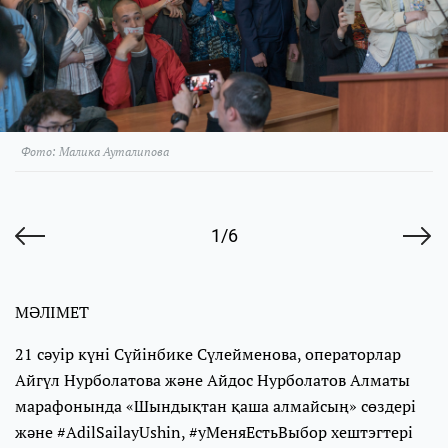
Фото: Малика Ауталипова
1/6
МӘЛІМЕТ
21 сәуір күні Сүйінбике Сүлейменова, операторлар
Айгүл Нурболатова және Айдос Нурболатов Алматы
марафонында «Шындықтан қаша алмайсың» сөздері
және #AdilSailayUshin, #уМеняЕстьВыбор хештэгтері