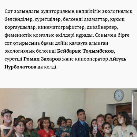
Сот залындағы аудиторияның көпшілігін экологиялық
белсенділер, суретшілер, белсенді азаматтар, құқық
қорғаушылар, кинематографистер, дизайнерлер,
феменистік қозғалыс өкілдері құрады. Сонымен бірге
сот отырысына бұған дейін қамауға алынған
экологиялық белсенді
Бейбарыс Толымбеков
,
суретші
Роман Захаров
және кинооператор
Айгуль
Нурболатова
да келді.