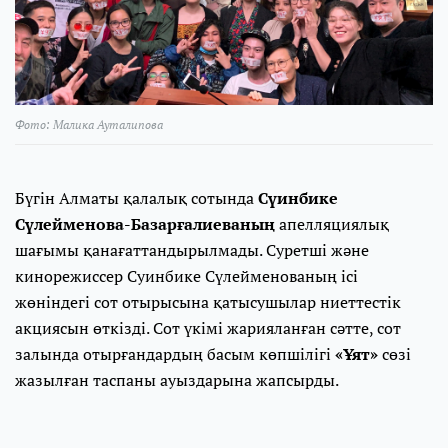
Фото: Малика Ауталипова
Бүгін Алматы қалалық сотында
Сүинбике
Сүлейменова-Базарғалиеваның
апелляциялық
шағымы қанағаттандырылмады. Суретші және
кинорежиссер Суинбике Сүлейменованың ісі
жөніндегі сот отырысына қатысушылар ниеттестік
акциясын өткізді. Сот үкімі жарияланған сәтте, сот
залында отырғандардың басым көпшілігі
«Ұят»
сөзі
жазылған таспаны ауыздарына жапсырды.