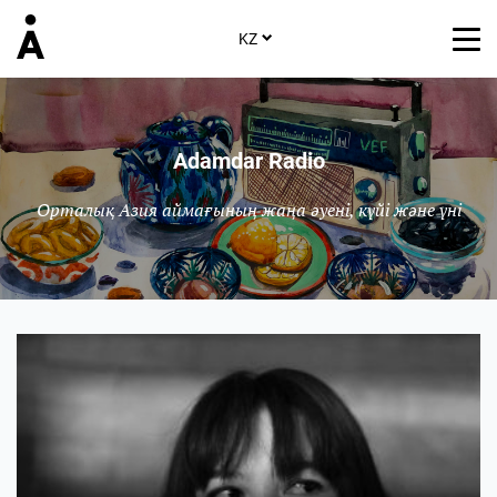
KZ
Adamdar Radio
Орталық Азия аймағының жаңа әуені, күйі және үні