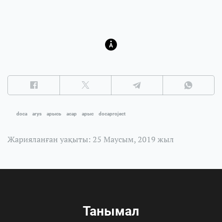
doca
arys
арысь
асар
арыс
docaproject
Жарияланған уақыты: 25 Маусым, 2019 жыл
Танымал