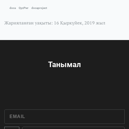
doca
QyzPwr
docaproject
Жарияланған уақыты: 16 Қыркүйек, 2019 жыл
Танымал