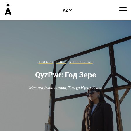
KZ
ТӨЛ СӨЗ
DOCA
ҚЫРҒЫЗСТАН
QyzPwr: Год Зере
Малика Ауталипова
,
Тимур Нусимбеков