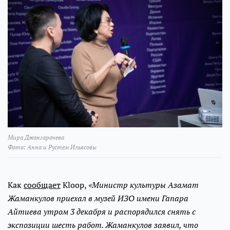
Мира Джангарачева
Фото: Анна и Рустем Ильясовы
Как
сообщает
Kloop,
«Министр культуры Азамат
Жаманкулов приехал в музей ИЗО имени Гапара
Айтиева утром 3 декабря и распорядился снять с
экспозиции шесть работ. Жаманкулов заявил, что