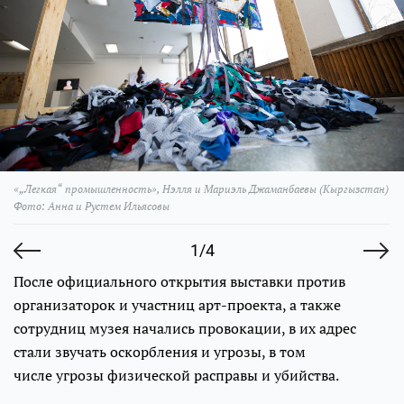
«„Легкая“ промышленность», Нэлля и Мариэль Джаманбаевы (Кыргызстан)
Фото: Анна и Рустем Ильясовы
1/4
После официального открытия выставки против
организаторок и участниц арт-проекта, а также
сотрудниц музея начались провокации, в их адрес
стали звучать оскорбления и угрозы, в том
числе угрозы физической расправы и убийства.