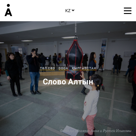
KZ
ТӨЛ СӨЗ
DOCA
ҚЫРҒЫЗСТАН
Слово Алтын
​​​​​​​Фото на обложке: Анна и Рустем Ильясовы