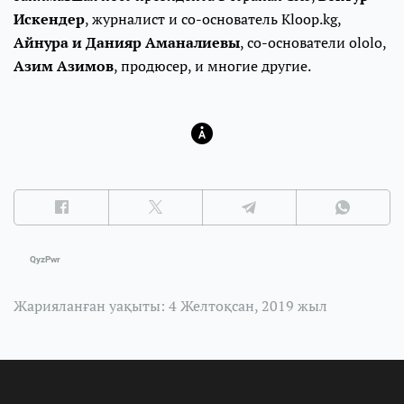
Искендер
, журналист и со-основатель Kloop.kg,
Айнура и
Данияр Аманалиевы
, со-основатели ololo,
Азим Азимов
, продюсер, и многие другие.
QyzPwr
Жарияланған уақыты: 4 Желтоқсан, 2019 жыл