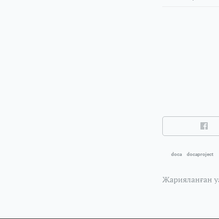
doca
docaproject
Жарияланған у