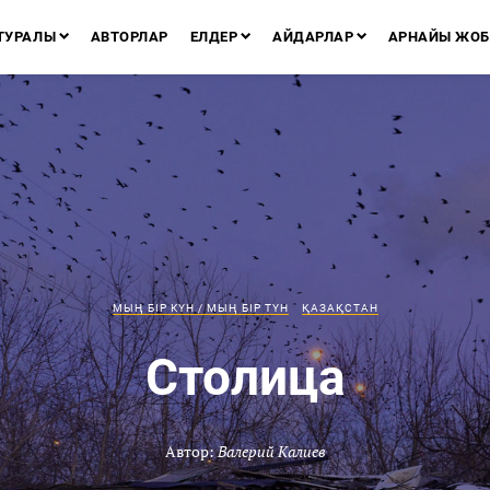
ТУРАЛЫ
АВТОРЛАР
ЕЛДЕР
АЙДАРЛАР
АРНАЙЫ ЖОБ
МЫҢ БІР КҮН / МЫҢ БІР ТҮН
ҚАЗАҚСТАН
Столица
Автор:
Валерий Калиев