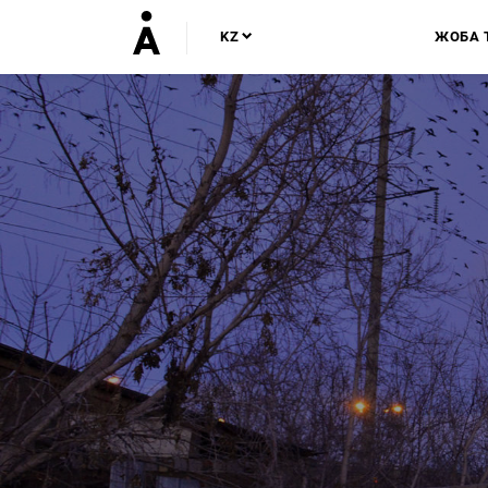
KZ
ЖОБА 