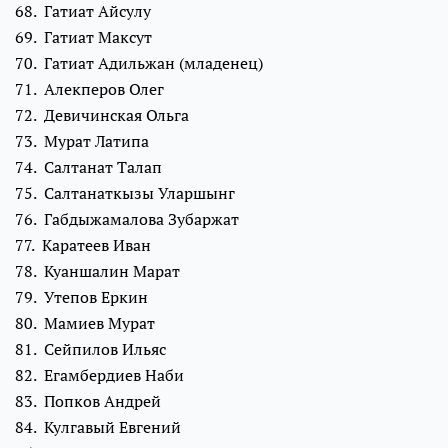
68. Гатиат Айсулу
69. Гатиат Максут
70. Гатиат Адильжан (младенец)
71. Алекперов Олег
72. Девичинская Ольга
73. Мурат Латипа
74. Салтанат Талап
75. Салтанаткызы Уларшынг
76. Габдыжамалова Зубаржат
77. Каратеев Иван
78. Куаншалин Марат
79. Утепов Еркин
80. Мамиев Мурат
81. Сейпилов Ильяс
82. Егамбердиев Наби
83. Попков Андрей
84. Кулгавый Евгений