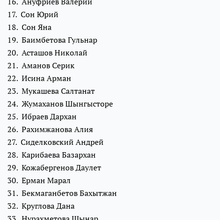
16. Ануфриев Валерий
17. Сон Юрий
18. Сон Яна
19. Баимбетова Гульнар
20. Асташов Николай
21. Аманов Серик
22. Исина Арман
23. Мукашева Салтанат
24. Жумаханов Шынгысторе
25. Ибраев Дархан
26. Рахимжанова Алия
27. Сиделковский Андрей
28. Карибаева Базархан
29. Кожабергенов Даулет
30. Ерман Марал
31. Бекмаганбетов Бахытжан
32. Круглова Дана
33. Нурахметова Шынар