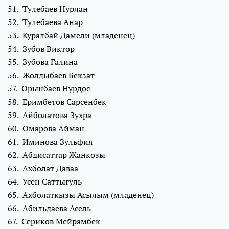
51. Тулебаев Нурлан
52. Тулебаева Анар
53. Куралбай Дамели (младенец)
54. Зубов Виктор
55. Зубова Галина
56. Жолдыбаев Бекзат
57. Орынбаев Нурдос
58. Еримбетов Сарсенбек
59. Айболатова Зухра
60. Омарова Айман
61. Иминова Зульфия
62. Абдисаттар Жанкозы
63. Ахболат Даваа
64. Усен Саттыгуль
65. Ахболаткызы Асылым (младенец)
66. Абильдаева Асель
67. Сериков Мейрамбек