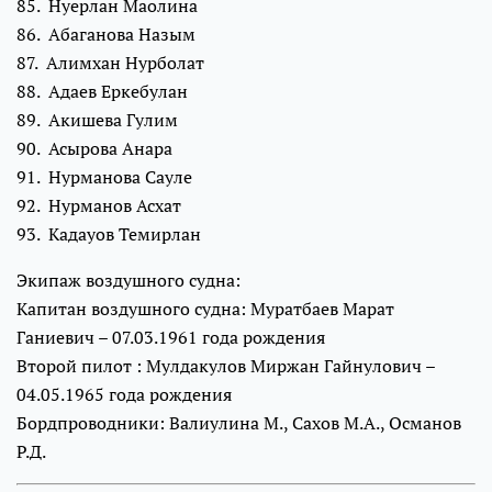
85. Нуерлан Маолина
86. Абаганова Назым
87. Алимхан Нурболат
88. Адаев Еркебулан
89. Акишева Гулим
90. Асырова Анара
91. Нурманова Сауле
92. Нурманов Асхат
93. Кадауов Темирлан
Экипаж воздушного судна:
Капитан воздушного судна: Муратбаев Марат
Ганиевич – 07.03.1961 года рождения
Второй пилот : Мулдакулов Миржан Гайнулович –
04.05.1965 года рождения
Бордпроводники: Валиулина М., Сахов М.А., Османов
Р.Д.