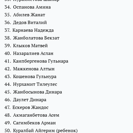
34. Оспанова Амина
35. Абилев Жанат
36. Дедов Виталий
37. Карнаева Надежда
38. Жанболатова Бекзат
39. Клыков Матвей
40. Назаралиев Аслан
41. Каипбергенова Гульнара
42. Мажкенова Алтын
43. Кошенова Гульнура
44. Нурхамит Тилеулес
45. Жанбосынова Динара
46. Даулет Динара
47. Ескеров Жандос
48. Акмаганбетова Асем
49. Сагимбеков Арман
50. Куралбай Айгерим (ребенок)