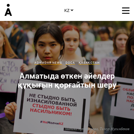
KZ
ADAMDAR NEWS
DOCA
ҚАЗАҚСТАН
Алматыда өткен әйелдер
құқығын қорғайтын шеру
Суреттер
Малика Ауталипова
,
Тимур Нусимбеков