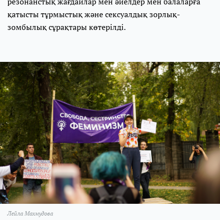
резонанстық жағдайлар мен әйелдер мен балаларға
қатысты тұрмыстық және сексуалдық зорлық-
зомбылық сұрақтары көтерілді.
Лейла Махмудова