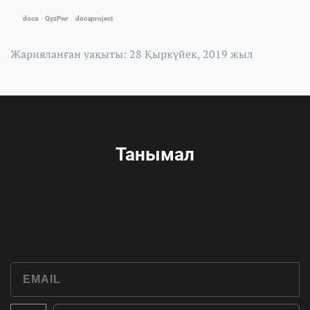
doca
QyzPwr
docaproject
Жарияланған уақыты: 28 Қыркүйек, 2019 жыл
Танымал