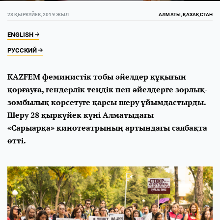
28 ҚЫРКҮЙЕК, 2019 ЖЫЛ
АЛМАТЫ, ҚАЗАҚСТАН
ENGLISH
РУССКИЙ
KAZFEM феминистік тобы әйелдер құқығын
қорғауға, гендерлік теңдік пен әйелдерге зорлық-
зомбылық көрсетуге қарсы шеру ұйымдастырды.
Шеру 28 қыркүйек күні Алматыдағы
«Сарыарқа» кинотеатрының артындағы саябақта
өтті.