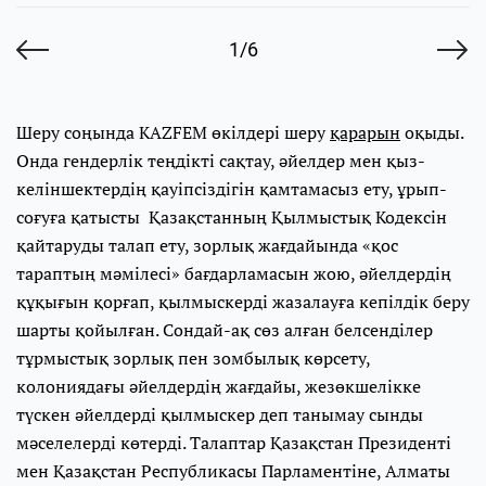
1/6
Шеру соңында KAZFEM өкілдері шеру
қарарын
оқыды.
Онда гендерлік теңдікті сақтау, әйелдер мен қыз-
келіншектердің қауіпсіздігін қамтамасыз ету, ұрып-
соғуға қатысты Қазақстанның Қылмыстық Кодексін
қайтаруды талап ету, зорлық жағдайында «қос
тараптың мәмілесі» бағдарламасын жою, әйелдердің
құқығын қорғап, қылмыскерді жазалауға кепілдік беру
шарты қойылған. Сондай-ақ сөз алған белсенділер
тұрмыстық зорлық пен зомбылық көрсету,
колониядағы әйелдердің жағдайы, жезөкшелікке
түскен әйелдерді қылмыскер деп танымау сынды
мәселелерді көтерді. Талаптар Қазақстан Президенті
мен Қазақстан Республикасы Парламентіне, Алматы