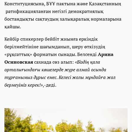
Конституциясына, БҰҰ пактына және Қазақстанның
ратификацияланған негізгі демократиялық
бостандықты сақтаудың халықаралық нормаларына
қайшы.
Кейбір спикерлер бейбіт жиынға еркіндік
берілмейтініне шағымданып, шеру өткізудің
«рұқсаттық» форматын сынады. Белсенді
Арина
Осиновская
сахнада сөз алып:
«Біздің қала
орталығындағы көшелерде жүре алмай осында
тұрғанымыз дұрыс емес. Келесі жолы мұндайға жол
бермеуіміз керек!»
,-деді.