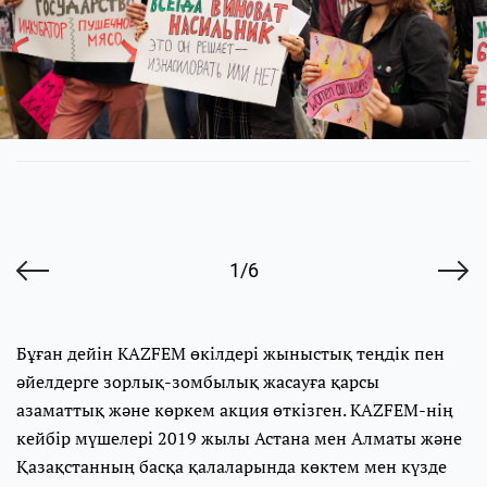
1/6
Бұған дейін KAZFEM өкілдері жыныстық теңдік пен
әйелдерге зорлық-зомбылық жасауға қарсы
азаматтық және көркем акция өткізген. KAZFEM-нің
кейбір мүшелері 2019 жылы Астана мен Алматы және
Қазақстанның басқа қалаларында көктем мен күзде