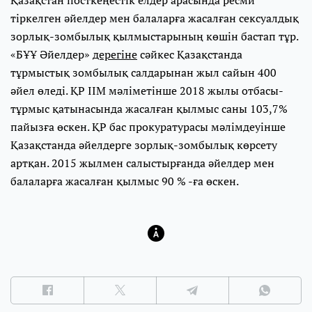
тіркелген әйелдер мен балаларға жасалған сексуалдық
зорлық-зомбылық қылмыстарының көшін бастап тұр.
«БҰҰ Әйелдер»
дерегіне
сәйкес Қазақстанда
тұрмыстық зомбылық салдарынан жыл сайын 400
әйел өледі. ҚР ІІМ мәліметінше 2018 жылы отбасы-
тұрмыс қатынасында жасалған қылмыс саны 103,7%
пайызға өскен. ҚР бас прокуратурасы мәлімдеуінше
Қазақстанда әйелдерге зорлық-зомбылық көрсету
артқан. 2015 жылмен салыстырғанда әйелдер мен
балаларға жасалған қылмыс 90 % -ға өскен.