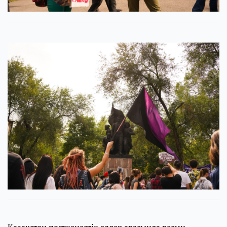
Қазақстан посткеңестік елдер арасында ресми