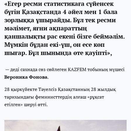
«Егер ресми статистикаға сүйенсек
бүгін Қазақстанда 4 әйел мен 1 бала
зорлыққа ұшырайды. Бұл тек ресми
мәлімет, яғни ақпараттың
қаншалықты рас екені бізге беймәлім.
Мүмкін бұдан екі-үш, он есе көп
шығар. Бұл шынында өте қауіпті»,
— деді сахнада сөз сөйлеген KAZFEM тобының мүшесі
Вероника Фонова
.
28 қыркүйекте Тәуелсіз Қазақстанның 28 жылдық
тарихындағы феминисттердің алғаш «рұқсат
етілген» шеруі өтті.