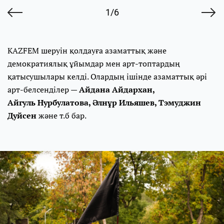
1/6
KAZFEM шеруін қолдауға азаматтық және
демократиялық ұйымдар мен арт-топтардың
қатысушылары келді. Олардың ішінде азаматтық әрі
арт-белсенділер —
Айдана Айдархан,
Айгуль Нурбулатова, Әлнұр Ильяшев, Тэмуджин
Дуйсен
және т.б бар.