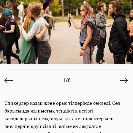
1/6
Спикерлер қазақ және орыс тілдерінде сөйледі. Сөз
барысында жыныстық теңдіктің негізгі
қағидаларының сақталуы, қыз-келіншектер мен
әйелдердің қауіпсіздігі, өліммен аяқталған