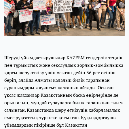
Шеруді ұйымдастырушылар KAZFEM гендерлік теңдік
пен тұрмыстық және сексаулдық зорлық-зомбылыққа
қарсы шеру өткізу үшін осыған дейін 36 рет өтініш
беріп, алайда Алматы қалалық билік тарапынан
сұранымдары жауапсыз қалғанын айтады. Осыған
ұқсас жағдайлар Қазақстанның басқа өңірлерінде де
орын алып, мұндай сұрауларға билік тарапынан тиым
салынған. Қазақстанда шеру өткізудің хабарламалық
емес рұқсаттық түрі іске қосылған. Құқыққорғаушы
ұйымдардың пікірінше бұл Қазақстан