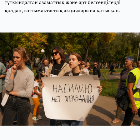
тұтқындалған азаматтық және арт белсенділерді
қолдап, ынтымақтастық акцияларына қатысқан.