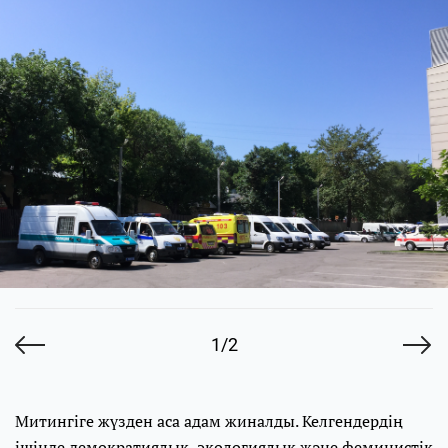
1/2
Митингіге жүзден аса адам жиналды. Келгендердің
ішінде демократиялық, экологиялық және феминистік