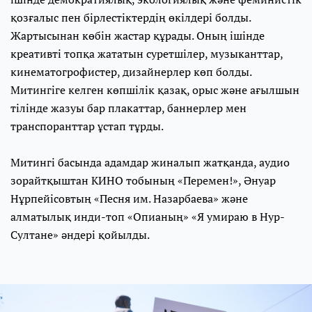
қозғалыс пен бірлестіктердің өкілдері болды.
Жартысынан көбін жастар құрады. Оның ішінде
креативті топқа жататын суретшілер, музыканттар,
кинематогрофистер, дизайнерлер көп болды.
Митингіге келген көпшілік қазақ, орыс және ағылшын
тілінде жазуы бар плакаттар, баннерлер мен
транспоранттар ұстап тұрды.
Митингі басында адамдар жиналып жатқанда, аудио
зорайтқыштан КИНО тобының «Перемен!», Әнуар
Нұрпейісовтың «Песня им. Назарбаева» және
алматылық инди-топ «Опианың» «Я умираю в Нур-
Султане» әндері қойылды.