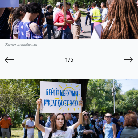
Жанар Джандосова
1/6