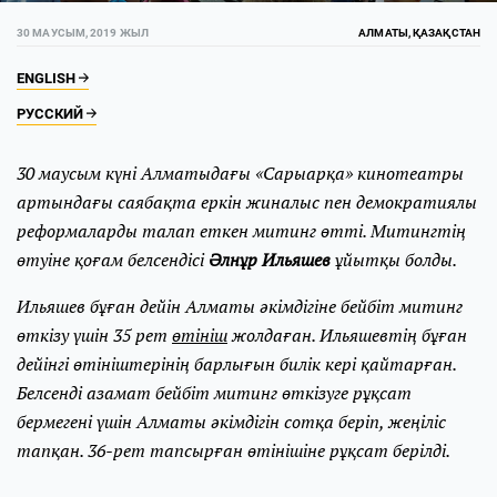
30 МАУСЫМ, 2019 ЖЫЛ
АЛМАТЫ, ҚАЗАҚСТАН
ENGLISH
РУССКИЙ
30 маусым күні Алматыдағы «Сарыарқа» кинотеатры
артындағы саябақта еркін жиналыс пен демократиялы
реформаларды талап еткен митинг өтті. Митингтің
өтуіне қоғам белсендісі
Әлнұр Ильяшев
ұйытқы болды.
Ильяшев бұған дейін Алматы әкімдігіне бейбіт митинг
өткізу үшін 35 рет
өтініш
жолдаған. Ильяшевтің бұған
дейінгі өтініштерінің барлығын билік кері қайтарған.
Белсенді азамат бейбіт митинг өткізуге рұқсат
бермегені үшін Алматы әкімдігін сотқа беріп, жеңіліс
тапқан. 36-рет тапсырған өтінішіне рұқсат берілді.