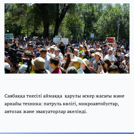
Саябаққа тиесілі аймаққа қарулы әскер жасағы және
арнайы техника: патруль көлігі, микроавтобустар,
автозак және эвакуаторлар әкелінді.