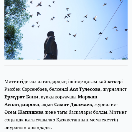
Митингіде сөз алғандардың ішінде қоғам қайраткері
Рысбек Сәрсенбаев, белсенді
Ася Тулесова
, журналист
Ермұрат Бапи
, құққықорғаушы
Маржан
Аспандиярова
, ақын
Самат Джамаев
, журналист
Әсем Жапишева
және тағы басқалары болды. Митинг
соңында қатысушылар Қазақстанның мемлекеттің
әнұранын орындады.