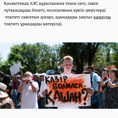
Қазақстанда АЭС құрылысына тиым салу, саяси
тұтқындарды босату, полицияның еркін шерулерді
тоқтату саясатын доғару, адамдарды заңсыз
қамауды
тоқтату ұрандарды көтерілді.