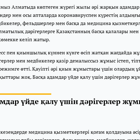
ламыз Алматыда көптеген жүрегі жылы әрі жарқын адамдар
үндер мен осы апталарда коронавируспен күрестің алдыңғ
едбикелер, фельдшерлер мен басқа да медицина қызметкер
Алматылық дәрігерлерге Қазақстанның басқа қалалары ме
 көмекке келіп жатыр.⠀
есс пен қиыншылық күннен күнге өсіп жатқан жағдайда жұм
ерлер мен медбикелер қазір демалыссыз жұмыс істеп, тіпт
ежимге өтті. Қауіпті әрі қиын жұмыстары үшін олардың ұ
қыттары жоқ. Басқа адамдар үйде қалу үшін дәрігерлер жұ
амдар үйде қалу үшін дәрігерлер жұ
кезеңдерде медицина қызметкерлері қоғам қолдауына әсір
 қоғамдық тобы дәрігерлер, фельдшерлер, медбикелер, жед