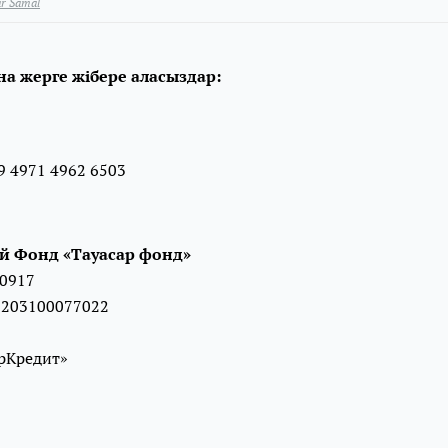
r Samal
а жерге жібере аласыздар:⠀
 4971 4962 6503
 Фонд «Тауасар фонд»⠀
0917 ⠀
2203100077022⠀
 ⠀
рКредит»⠀