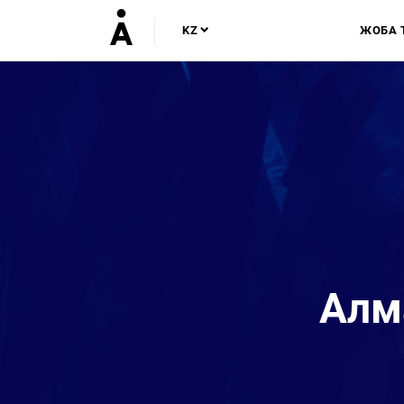
KZ
ЖОБА 
Алм