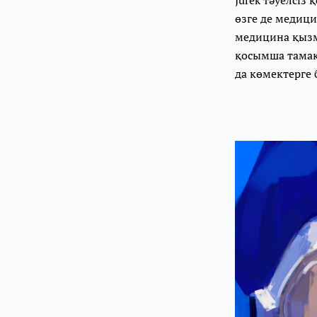
өзге де медиц
медицина қызм
қосымша тамақ
да көмектерге 