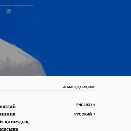
АЛМАТЫ, ҚАЗАҚСТАН
ENGLISH
жағдай
дицина
РУССКИЙ
із қоғамдық
амасына