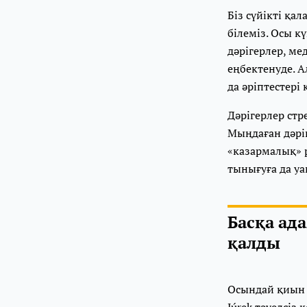
Біз сүйікті қа
білеміз. Осы к
дәрігерлер, м
еңбектенуде. 
да әріптестері
Дәрігерлер стр
Мыңдаған дәріг
«казармалық» р
тынығуға да уа
Басқа ад
қалды
Осындай қиын 
Júrek тәуелсіз