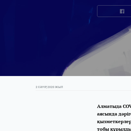
2 СӘУІР, 2020 ЖЫЛ
Алматыда COV
аясында дәрі
қызметкерлер
тобы құрылды