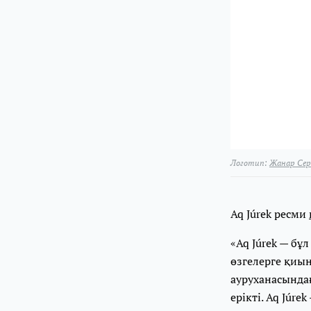
Логотип:
Жанар Сер
Aq Júrek ресми
«Aq Júrek — бұл
өзгелерге қиын
ауруханасындағ
ерікті. Aq Júr