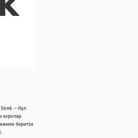
 Júrek — бұл
ы аурулар
 көмек беретін
.