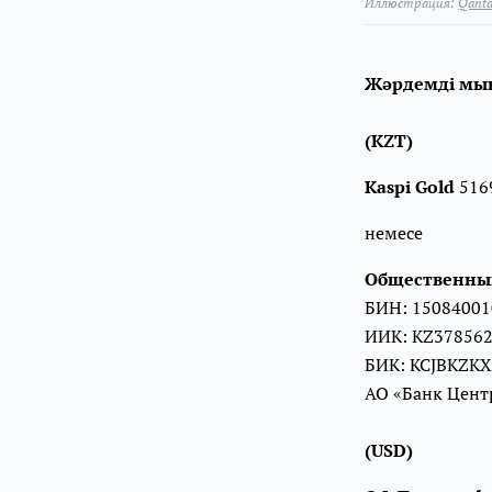
Иллюстрация:
Qańta
Жәрдемді мын
⠀
(KZT)⠀
Kaspi Gold
5169
немесе
Общественный
БИН: 15084001
ИИК: KZ37856
БИК: KCJBKZKX
АО «Банк Цент
⠀
(USD)⠀