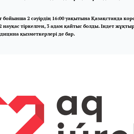
т бойынша 2 сәуірдің 16:00 уақытына Қазақстанда кор
 науқас тіркелген, 3 адам қайтыс болды. Індет жұқты
дицина қызметкерлері де бар.