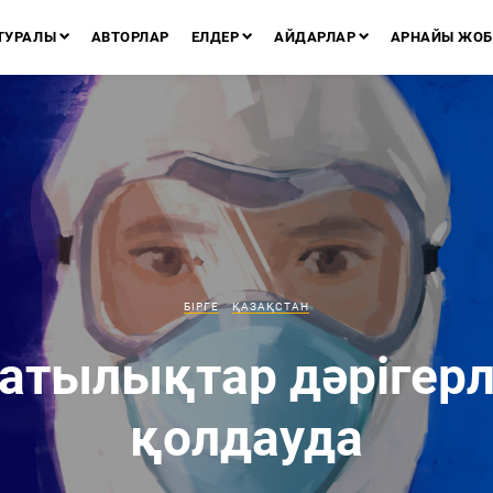
ТУРАЛЫ
АВТОРЛАР
ЕЛДЕР
АЙДАРЛАР
АРНАЙЫ ЖОБ
БІРГЕ
ҚАЗАҚСТАН
атылықтар дәрігерл
қолдауда