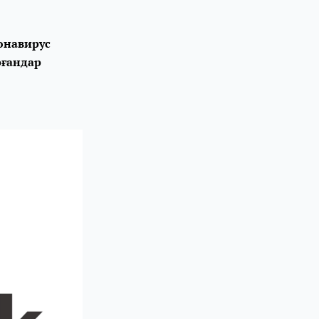
онавирус
рғандар