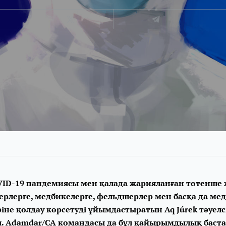
ID-19 пандемиясы мен қалада жарияланған төтенше 
герлерге, медбикелерге, фельдшерлер мен басқа да ме
іне қолдау көрсетуді ұйымдастыратын Aq Júrek тәуелс
. Adamdar/CA командасы да бұл қайырымдылық баст