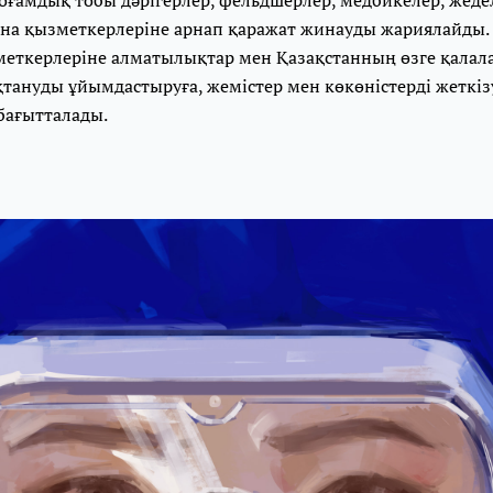
ина қызметкерлеріне арнап қаражат жинауды жариялайды.
еткерлеріне алматылықтар мен Қазақстанның өзге қалал
тануды ұйымдастыруға, жемістер мен көкөністерді жеткіз
бағытталады.