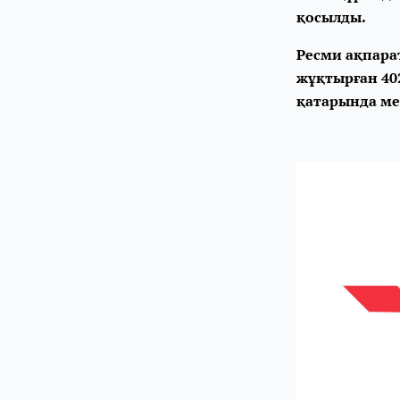
қосылды.
Ресми ақпара
жұқтырған 402
қатарында ме