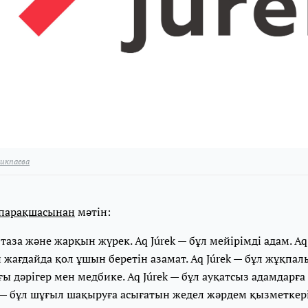
икпаева
парақшасынан
мәтін:
 таза және жарқын жүрек. Aq Júrek — бұл мейірімді адам. Aq
 жағдайда қол ұшын беретін азамат. Aq Júrek — бұл жұқпал
ы дәрігер мен медбике. Aq Júrek — бұл ауқатсыз адамдарға
ek — бұл шұғыл шақыруға асығатын жедел жәрдем қызметкері