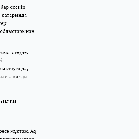
 бар екенін
ы қатарында
лері
н облыстарынан
ыс істеуде.
і
йықтауға да,
мыста қалды.⠀
мыста
есе мұқтаж. Aq
ел жәрдем және