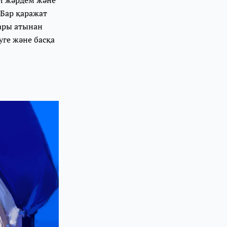
 Бар қаражат
ары атынан
уге және басқа