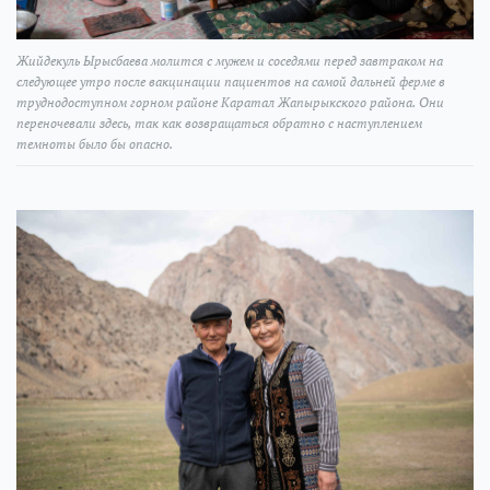
Жийдекуль Ырысбаева молится с мужем и соседями перед завтраком на
следующее утро после вакцинации пациентов на самой дальней ферме в
труднодоступном горном районе Каратал Жапырыкского района. Они
переночевали здесь, так как возвращаться обратно с наступлением
темноты было бы опасно.