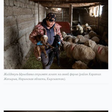
Жийдекуль Ырысбаева стрижет ягнят на своей ферме (район Каратал
Жапырык, Нарынская область, Кыргызстан).