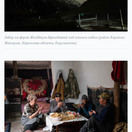
Забор на ферме Жийдекуль Ырысбаевой под ночным небом (район Каратал
Жапырык, Нарынская область, Кыргызстан)