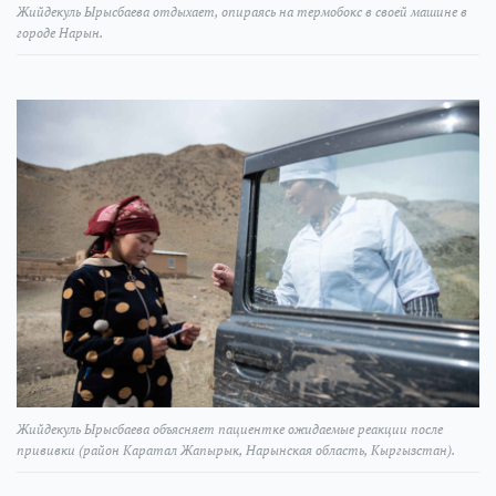
Жийдекуль Ырысбаева отдыхает, опираясь на термобокс в своей машине в
городе Нарын.
Жийдекуль Ырысбаева объясняет пациентке ожидаемые реакции после
прививки (район Каратал Жапырык, Нарынская область, Кыргызстан).