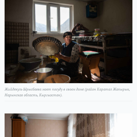
Жийдекуль Ырысбаева моет посуду в своем доме (район Каратал Жапырык,
Нарынская область, Кыргызстан).