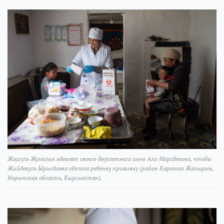
Жазгуль Жумалык одевает своего двухлетнего сына Али Марсбекова, чтобы
Жийдекуль Ырысбаева сделала ребенку прививку (район Каратал Жапырык,
Нарынская область, Кыргызстан).