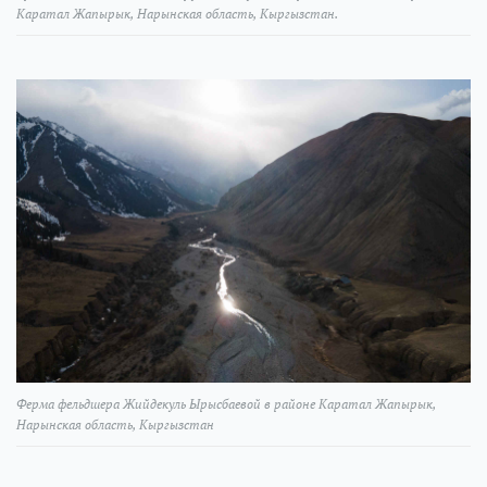
Каратал Жапырык, Нарынская область, Кыргызстан.
Ферма фельдшера Жийдекуль Ырысбаевой в районе Каратал Жапырык,
Нарынская область, Кыргызстан