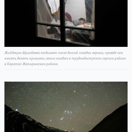
Жийдекуль Ырысбаева отдыхает после долгой поездки верхом, прежде чем
начать делать прививки своим соседям в труднодоступном горном районе
в Каратал Жапырыкском районе.