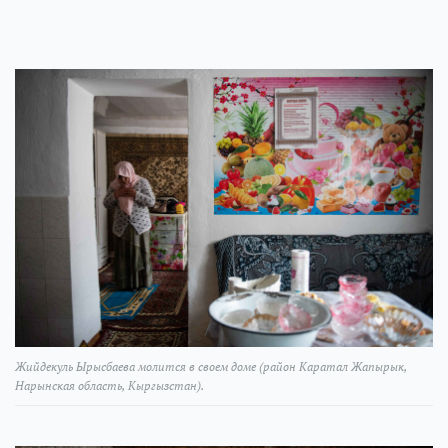
Жийдекуль Ырысбаева молится в своем доме (район Каратал Жапырык,
Нарынская область, Кыргызстан).