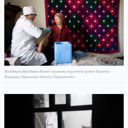
Жийдекуль Ырысбаева делает прививку пациентке (район Каратал
Жапырык, Нарынская область, Кыргызстан).