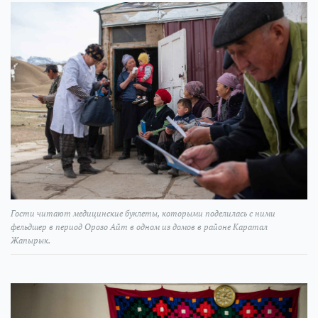
Гости читают медицинские буклеты, которыми поделилась с ними
фельдшер в период Орозо Айт в одном из домов в районе Каратал
Жапырык.