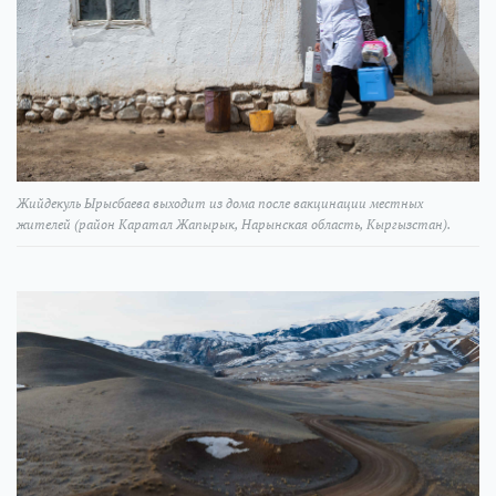
Жийдекуль Ырысбаева выходит из дома после вакцинации местных
жителей (район Каратал Жапырык, Нарынская область, Кыргызстан).