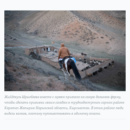
Жийдекуль Ырысбаева вместе с мужем приехала на самую дальнюю ферму,
чтобы сделать прививки своим соседям в труднодоступном горном районе
Каратал Жапырык Нарынской области, Кыргызстан. В этом районе люди
видели волков, поэтому путешествовать в одиночку опасно.