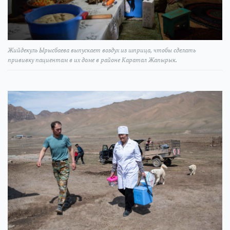
Жийдекуль Ырысбаева выпускает воздух из шприца, чтобы сделать
прививку пациентам в их доме в районе Каратал Жапырык.