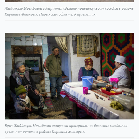
Жийдекуль Ырысбаева собирается сделать прививку своим соседям в районе
Каратал Жапырык, Нарынская область, Кыргызстан.
Врач Жийдекуль Ырысбаева измеряет артериальное давление соседям во
время патронажа в районе Каратал Жапырык.