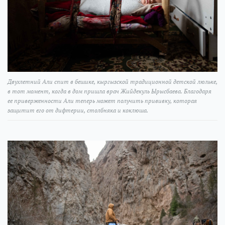
Двухлетний Али спит в бешике, кыргызской традиционной детской люльке,
в тот момент, когда в дом пришла врач Жийдекуль Ырысбаева. Благодаря
ее приверженности Али теперь может получить прививку, которая
защитит его от дифтерии, столбняка и коклюша.