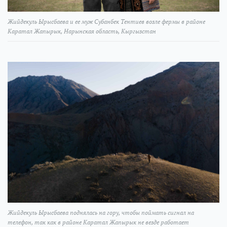
Жийдекуль Ырысбаева и ее муж Субанбек Тентиев возле фермы в районе
Каратал Жапырык, Нарынская область, Кыргызстан
Жийдекуль Ырысбаева поднялась на гору, чтобы поймать сигнал на
телефон, так как в районе Каратал Жапырык не везде работает