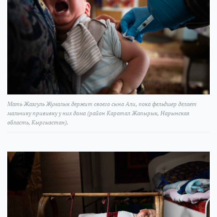
Мать Жазгуль Жумалык держит своего сына Али, пока фельдшер делает
мальчику прививку у них дома (район Каратал Жапырык, Нарынская
область, Кыргызстан).