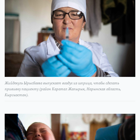
Жийдекуль Ырысбаева выпускает воздух из шприца, чтобы сделать
прививку пациенту (район Каратал Жапырык, Нарынская область,
Кыргызстан).