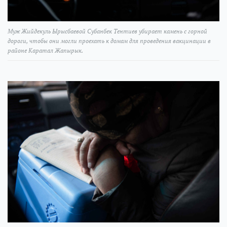
Муж Жийдекуль Ырысбаевой Субанбек Тентиев убирает камень с горной
дороги, чтобы они могли проехать к домам для проведения вакцинации в
районе Каратал Жапырык.