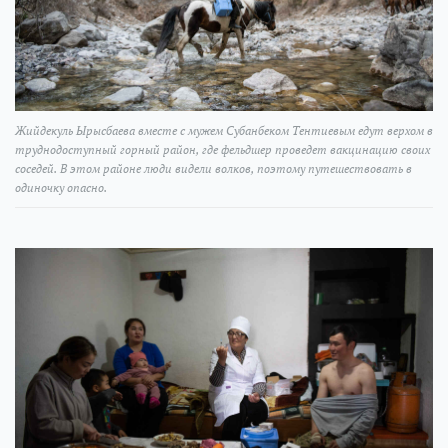
Жийдекуль Ырысбаева вместе с мужем Субанбеком Тентиевым едут верхом в
труднодоступный горный район, где фельдшер проведет вакцинацию своих
соседей. В этом районе люди видели волков, поэтому путешествовать в
одиночку опасно.