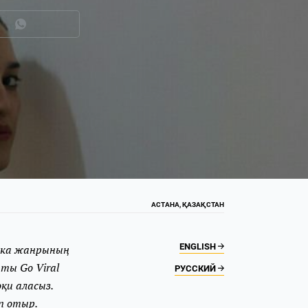
АСТАНА, ҚАЗАҚСТАН
ENGLISH
зыка жанрының
аты Go Viral
РУССКИЙ
қи аласыз.
іп отыр.