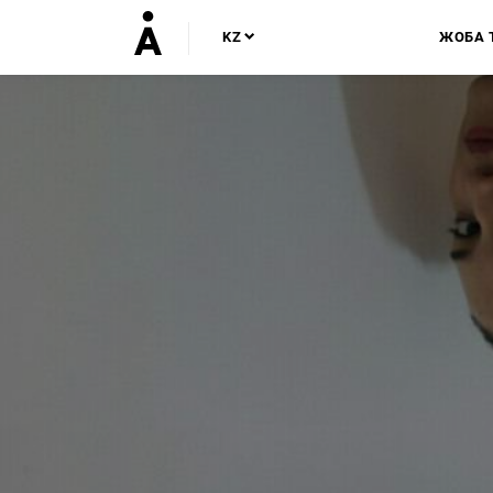
KZ
ЖОБА 