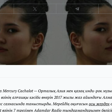
 Mercury Cachalot — Орталық Азия мен қазақ инди-рок му
Ол өзінің алғашқы кәсіби өнерін 2017 жылы жаз айындағы Алм
ас сахнасында таныстырды. Мерейдің оқиғасын
осы жерден
о
ot өзінің 7 трегімен Adamdar Radio тыңдармандарымен бөліс