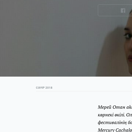
СӘУІР 2018
Мерей Отан aka
көрнекі өкілі. 
фестивалінің б
Mercury Cachal