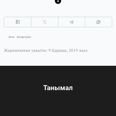
doca
docaproject
Жарияланған уақыты: 9 Қараша, 2019 жыл
Танымал