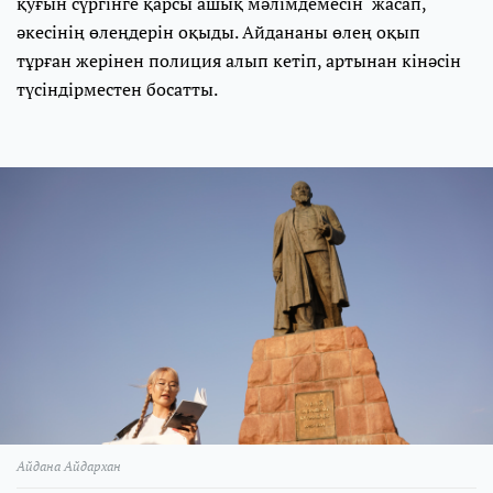
қуғын сүргінге қарсы ашық мәлімдемесін жасап,
әкесінің өлеңдерін оқыды. Айдананы өлең оқып
тұрған жерінен полиция алып кетіп, артынан кінәсін
түсіндірместен босатты.
Айдана Айдархан