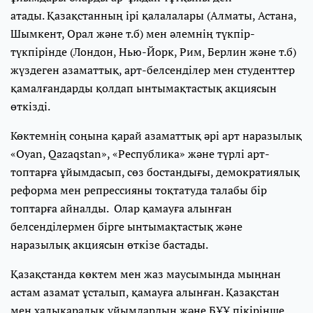
атады. Қазақстанның ірі қалалалары (Алматы, Астана,
Шымкент, Орал және т.б) мен әлемнің түкпір-
түкпірінде (Лондон, Нью-Йорк, Рим, Берлин және т.б)
жүздеген азаматтық, арт-белсенділер мен студенттер
қамалғандарды қолдап ынтымақтастық акциясын
өткізді.
Көктемнің соңына қарай азаматтық әрі арт наразылық
«Oyan, Qazaqstan», «Республика» және түрлі арт-
топтарға ұйымдасып, сөз бостандығы, демократиялық
реформа мен репрессияны тоқтатуда талабы бір
топтарға айналды. Олар қамауға алынған
белсенділермен бірге ынтымақтастық және
наразылық акциясын өткізе бастады.
Қазақстанда көктем мен жаз маусымында мыңнан
астам азамат ұсталып, қамауға алынған. Қазақстан
мен халықаралық ұйымдардың және БҰҰ пікірінше