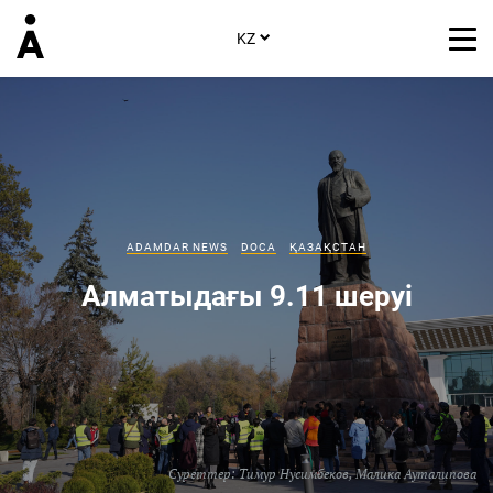
KZ
ADAMDAR NEWS
DOCA
ҚАЗАҚСТАН
Алматыдағы 9.11 шеруі
Суреттер:
Тимур Нусимбеков
,
Малика Ауталипова