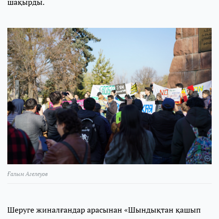
шақырды.
Ғалым Агелеуов
Шеруге жиналғандар арасынан «Шындықтан қашып