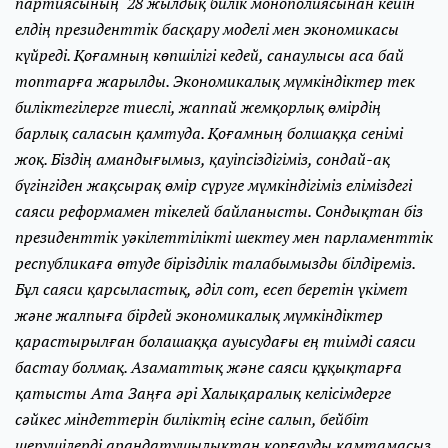
партиясының 28 жылдық билік монополиясынан кейін
елдің президенттік басқару моделі мен экономикасы
күйреді. Қоғамның көпшілігі кедей, санаулысы аса бай
топтарға жарылды. Экономикалық мүмкіндіктер тек
биліктегілерге тиеслі, жаппай жемқорлық өмірдің
барлық саласын қамтуда. Қоғамның болшаққа сенімі
жоқ. Біздің амандығымыз, қауіпсіздігіміз, сондай-ақ
бүгінгіден жақсырақ өмір сүруге мүмкіндігіміз еліміздегі
саяси реформамен тікелей байланысты. Сондықтан біз
президенттік уәкілеттілікті шектеу мен парламенттік
республикаға өтуде бірізділік талабымызды білдіреміз.
Бұл саяси қарсыластық, әділ сот, есеп беретін үкімет
және жалпыға бірдей экономикалық мүмкіндіктер
қарастырылған болашаққа ауысудағы ең тиімді саяси
бастау болмақ. Азаматтық және саяси құқықтарға
қатысты Ата Заңға әрі Халықаралық келісімдерге
сәйкес міндеттерін биліктің есіне салып, бейбіт
шерушілерді арандатушылықтан қорғауды қамтамасыз