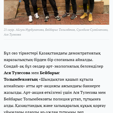
21 сәуір. Айгуль Нурбулатова, Бейбарыс Толымбеков, Суинбике Сулейменова,
Ася Тулесова
Бұл сөз тіркестері Қазақстандағы демоктратиялық
наразылықтың бірден бір слоганына айналды.
Сондай-ақ бұл сөздер арт-экологиялық белсенділер
Ася Тулесова
мен
Бейбарыс
Толымбековтың
«Шындықтан қашып құтыла
алмайсың» атты арт-акциясы аясындағы баннерге
жазылды. Арт-акция өткізгені үшін Ася Тулесова мен
Бейбарыс Толымбековты полиция ұстап, тұтқынға
алды. Қазақстандық және халықаралық құқық қорғау
ұйымдары оларды ар-ұждан тұтқыны деп