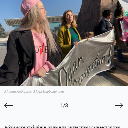
Айдана Айдархан, Айгүл Нұрболатова
1/3
Абай ескерткішінің алдында айтылған ұсыныстардан