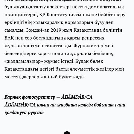
бұл жауапқа тарту әрекеттері негізгі демократиялық
принциптерді, ҚР Конституциясын және бейбіт шеру
еркіндігінің халықаралық нормаларын бұзу деп
саналды. Сондай-ақ 2019 жыл Қазақстанда биліктің
БАҚ пен сөз бостандығына қарсы репрессия
жүргізгендігімен сипатталды. Журналистер мен
белсенділерге қарсы полиция, арнайы бөлімше,
«жалдамалылар» жұмыс істеді. Бұдан бөлек
Қазақстандағы негізгі басты әлеуметтік желілер мен
мессенджерлер жаппай бұғатталды.
Барлық фотосуреттер — ÅDÅMDÅR/CA
ÅDÅMDÅR/CA алынған жазбаша келісім бойынша ғана
қолдануға рұқсат