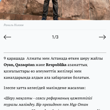
Рамиль Ниязов
1/3
9 қарашада Алматы мен Астанада өткен шеру жайлы
Oyan, Qazaqstan
және
Respublika
азаматтық
қозғалыстары өз әлеуметтік желілері мен
каналдарында алдын ала хабарлаған болатын.
Ілеспе хатта келесідей мәлімдеме жасалған:
«Шеру мақсаты - саяси реформаның қажеттілігі
туралы мәлімдеу. Бір президент пен Нұр Отан