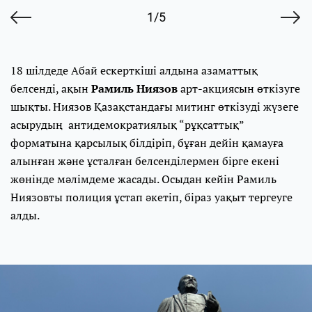
1/5
18 шілдеде Абай ескерткіші алдына азаматтық
белсенді, ақын
Рамиль Ниязов
арт-акциясын өткізуге
шықты. Ниязов Қазақстандағы митинг өткізуді жүзеге
асырудың антидемократиялық “рұқсаттық”
форматына қарсылық білдіріп, бұған дейін қамауға
алынған және ұсталған белсенділермен бірге екені
жөнінде мәлімдеме жасады. Осыдан кейін Рамиль
Ниязовты полиция ұстап әкетіп, біраз уақыт тергеуге
алды.