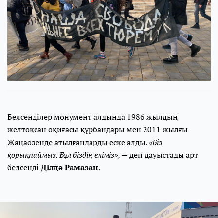
Белсенділер монумент алдында 1986 жылдың
желтоқсан оқиғасы құрбандары мен 2011 жылғы
Жаңаөзенде атылғандарды еске алды.
«Біз
қорықпаймыз. Бұл біздің еліміз»
, — деп дауыстады арт
белсенді
Ділдә Рамазан
.