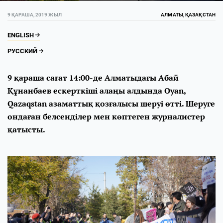
9 ҚАРАША, 2019 ЖЫЛ
АЛМАТЫ, ҚАЗАҚСТАН
ENGLISH
РУССКИЙ
9 қараша сағат 14:00-де Алматыдағы Абай
Құнанбаев ескерткіші алаңы алдында Oyan,
Qazaqstan азаматтық қозғалысы шеруі өтті. Шеруге
ондаған белсенділер мен көптеген журналистер
қатысты.