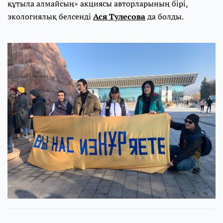
құтыла алмайсың» акциясы авторларының бірі,
экологиялық белсенді
Ася Тулесова
да болды.