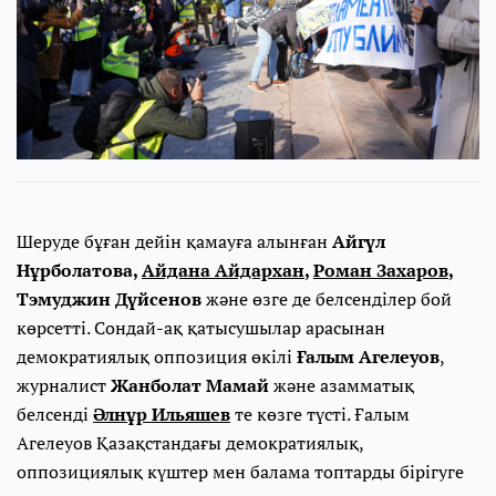
Шеруде бұған дейін қамауға алынған
Айгүл
Нұрболатова,
Айдана Айдархан
,
Роман Захаров
,
Тэмуджин Дүйсенов
және өзге де белсенділер бой
көрсетті. Сондай-ақ қатысушылар арасынан
демократиялық оппозиция өкілі
Ғалым Агелеуов
,
журналист
Жанболат Мамай
және азамматық
белсенді
Әлнұр Ильяшев
те көзге түсті. Ғалым
Агелеуов Қазақстандағы демократиялық,
оппозициялық күштер мен балама топтарды бірігуге