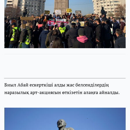
Биыл Абай ескерткіші алды жас белсенділердің
наразылық арт-акциясын өткізетін алаңға айналды.