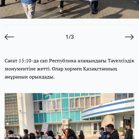
1/3
Сағат 15:10-да сап Республика алаңындағы Тәуелсіздік
монументіне жетті. Олар хормен Қазақстанның
әнұранын орындады.