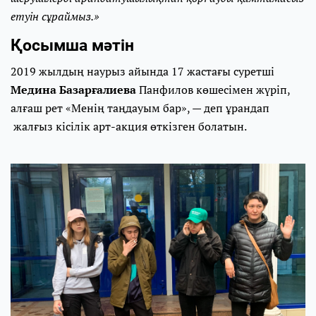
етуін сұраймыз.»
Қосымша мәтін
2019 жылдың наурыз айында 17 жастағы суретші
Медина Базарғалиева
Панфилов көшесімен жүріп,
алғаш рет «Менің таңдауым бар», — деп ұрандап
жалғыз кісілік арт-акция өткізген болатын.