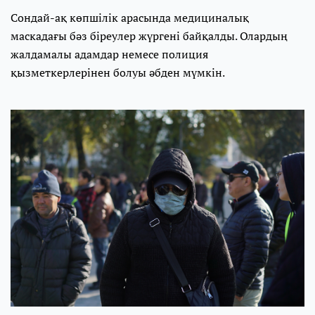
Сондай-ақ көпшілік арасында медициналық
маскадағы бәз біреулер жүргені байқалды. Олардың
жалдамалы адамдар немесе полиция
қызметкерлерінен болуы әбден мүмкін.