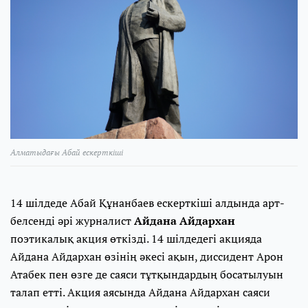
Алматыдағы Абай ескерткіші
14 шілдеде Абай Құнанбаев ескерткіші алдында арт-
белсенді әрі журналист
Айдана Айдархан
поэтикалық акция өткізді. 14 шілдедегі акцияда
Айдана Айдархан өзінің әкесі ақын, диссидент Арон
Атабек пен өзге де саяси тұтқындардың босатылуын
талап етті. Акция аясында Айдана Айдархан саяси