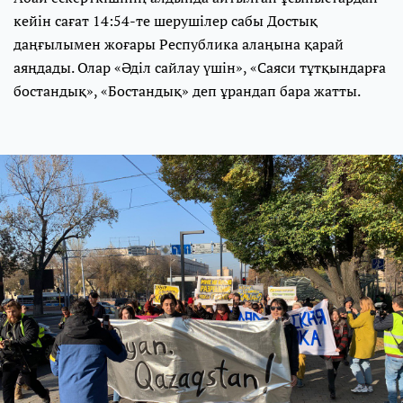
кейін сағат 14:54-те шерушілер сабы Достық
даңғылымен жоғары Республика алаңына қарай
аяңдады. Олар «Әділ сайлау үшін», «Саяси тұтқындарға
бостандық», «Бостандық» деп ұрандап бара жатты.