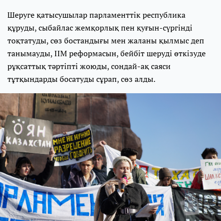
Шеруге қатысушылар парламенттік республика
құруды, сыбайлас жемқорлық пен қуғын-сүргінді
тоқтатуды, сөз бостандығы мен жаланы қылмыс деп
танымауды, ІІМ реформасын, бейбіт шеруді өткізуде
рұқсаттық тәртіпті жоюды, сондай-ақ саяси
тұтқындарды босатуды сұрап, сөз алды.