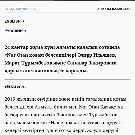
26 ҚАНТАР, 2020 ЖЫЛ
АЛМАТЫ, ҚАЗАҚСТАН
ENGLISH
РУССКИЙ
24 қаңтар жұма күні Алматы қалалық сотында
«Nur Otan қоғам белсенділері Әлнұр Ильяшев,
Марат Тұрымбетов және Санавар Закироваға
қарсы» апелляциялық іс қаралды.
Әлқисса:
2019 жылдың сәуірінде және кейін тамызында қоғам
белсенділері Алматы билігі мен Nur Otan Қазақстан
басқарушы партиясын Закирова мен Тұрымбетов
бастамашы болған «Наше право» партиясын құруға
кедергі келтіргені үшін сотқа берді. Жауап беруші