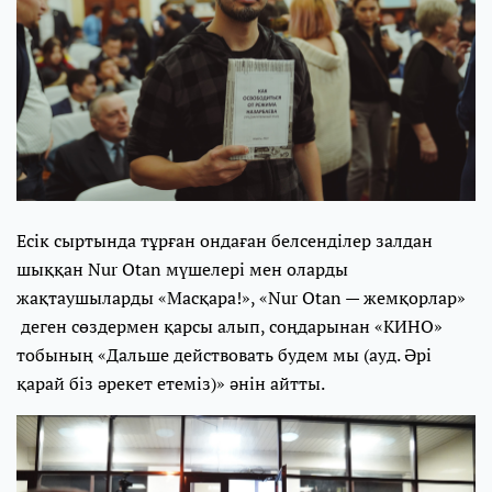
Есік сыртында тұрған ондаған белсенділер залдан
шыққан Nur Otan мүшелері мен оларды
жақтаушыларды «Масқара!», «Nur Otan — жемқорлар»
деген сөздермен қарсы алып, соңдарынан «КИНО»
тобының «Дальше действовать будем мы (ауд. Әрі
қарай біз әрекет етеміз)» әнін айтты.