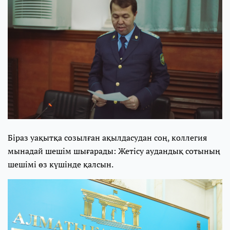
Біраз уақытқа созылған ақылдасудан соң, коллегия
мынадай шешім шығарады: Жетісу аудандық сотының
шешімі өз күшінде қалсын.