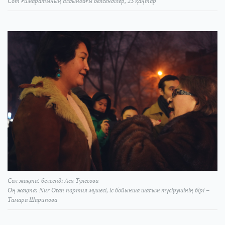
Сот ғимаратының алдындағы белсенділер, 23 қаңтар
Сол жақта: белсенді Ася Тулесова
Оң жақта: Nur Otan партия мүшесі, іс бойынша шағым түсірушінің бірі –
Тамара Шарипова