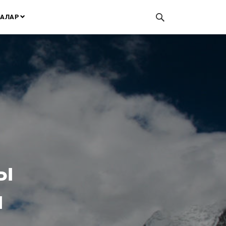
АЛАР
ы
ы