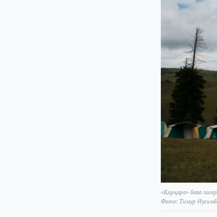
«Қарқара» база лагер
Фото: Тимур Нусимб