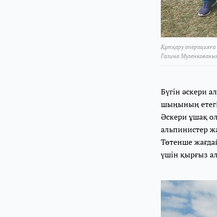
Құтқару операцияға
Галина Муленкованы
Бүгін әскери 
шыңының етегі
Әскери ұшақ о
альпинистер жа
Төтенше жағда
үшін қырғыз а