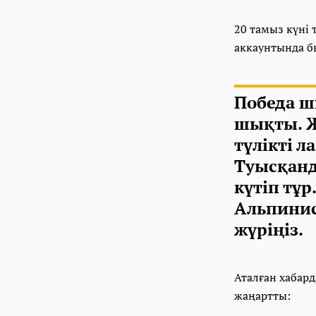
20 тамыз күні 
аккаунтында б
Победа ш
шықты. Ж
түлікті 
Туысқанд
күтіп тұ
Альпинис
жүріңіз.
Аталған хабард
жаңартты: