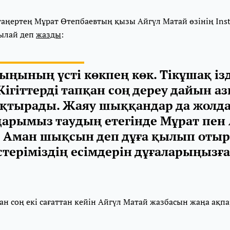
таңертең Мұрат Өтепбаевтың қызы Айгүл Матай өзінің Ins
ылай деп
жазды
:
ыңының үсті көкпең көк. Тікұшақ із
ігіттерді тапқан соң дереу дайын аз
лақтырады. Жаяу шыққандар да жолда
арымыз таудың етегінде Мұрат пен
р. Аман шықсын деп дұға қылып оты
теріміздің есімдерін дұғаларыңызғ
ан соң екі сағаттан кейін Айгүл Матай жазбасын жаңа ақп