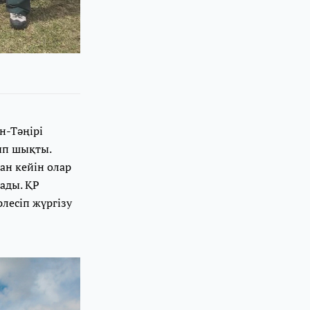
н-Тәңірі
ып шықты.
ан кейін олар
тады. ҚР
лесіп жүргізу