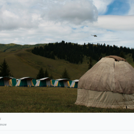
і
еков