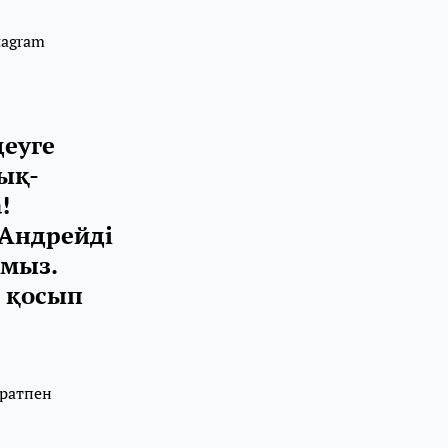
tagram
деуге
ық-
!
 Андрейді
рмыз.
а қосып
аратпен