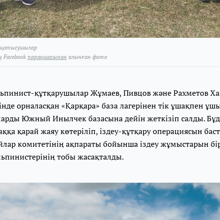
 қатысушылар
ң Facebook
парақшасынан
алынған фото
альпинист-құтқарушылар Жұмаев, Пивцов және Рахметов Ха
нде орналасқан «Қарқара» база лагерінен тік ұшақпен ұш
ларды Южный Инылчек базасына дейін жеткізіп салды. Бұд
ққа қарай жаяу көтеріліп, іздеу-құтқару операциясын бас
йлар комитетінің ақпараты бойынша іздеу жұмыстарын бір
льпинистерінің тобы жасақталды.