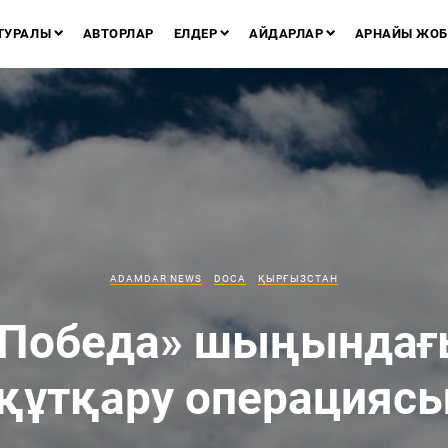
ТУРАЛЫ
АВТОРЛАР
ЕЛДЕР
АЙДАРЛАР
АРНАЙЫ ЖОБ
ADAMDAR NEWS
DOCA
ҚЫРҒЫЗСТАН
«Победа» шыңындағ
құтқару операцияс