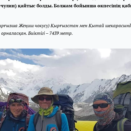
ечулин) қайтыс болды. Болжам бойынша өкпесінің қа
қырғызша Жеңиш чокусу) Қырғызстан мен Қытай шекарасын
орналасқан. Биіктігі – 7439 метр.