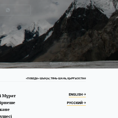
Фото:
Тимур Нусимбеков
«ПОБЕДА» ШЫҢЫ, ТЯНЬ-ШАНЬ, ҚЫРҒЫЗСТАН
ENGLISH
і Мұрат
бірнеше
РУССКИЙ
 және
мүшесі