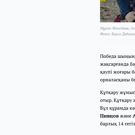
Мұрат Өтепбаев, Але
Фото: Борис Дедешк
Победа шыңынд
жақсарғанда ба
қаупі жоғары 
орналасқаны б
Құтқару жұмыс
отыр. Құтқару
Бұл құрамда кә
Пивцов
және
А
барлық 14 сег