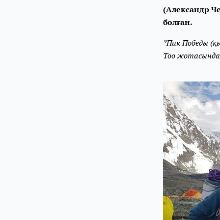
(Александр Ч
болған.
*Пик Победы (
Тоо жотасында 