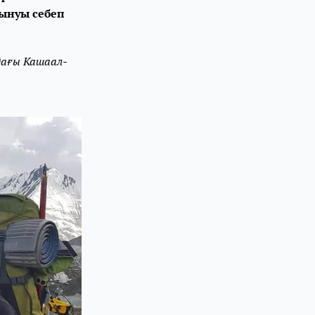
бынуы себеп
дағы Кашаал-