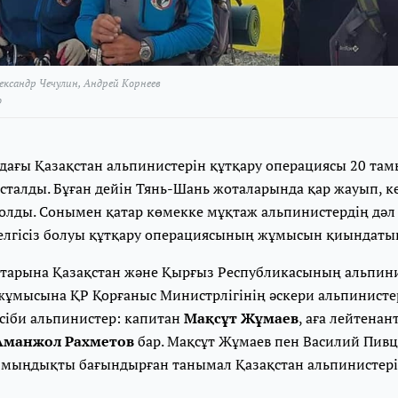
ксандр Чечулин, Андрей Корнеев
о
ағы Қазақстан альпинистерін құтқару операциясы 20 там
сталды. Бұған дейін Тянь-Шань жоталарында қар жауып, к
болды. Сонымен қатар көмекке мұқтаж альпинистердің дәл
елгісіз болуы құтқару операциясының жұмысын қиындаты
тарына Қазақстан және Қырғыз Республикасының альпини
 жұмысына ҚР Қорғаныс Министрлігінің әскери альпинисте
сіби альпинистер: капитан
Мақсұт Жұмаев
, аға лейтенан
манжол Рахметов
бар. Мақсұт Жұмаев пен Василий Пивцо
ізмыңдықты бағындырған танымал Қазақстан альпинистерін