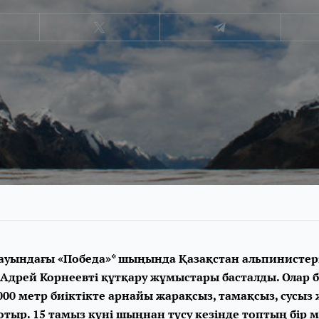
ауындағы «Победа»* шыңында Қазақстан альпинистер
 Адрей Корнеевті құтқару жұмыстары басталды. Олар 
000 метр биіктікте арнайы жарақсыз, тамақсыз, сусыз
тыр. 15 тамыз күні шыңнан түсу кезінде топтың бір 