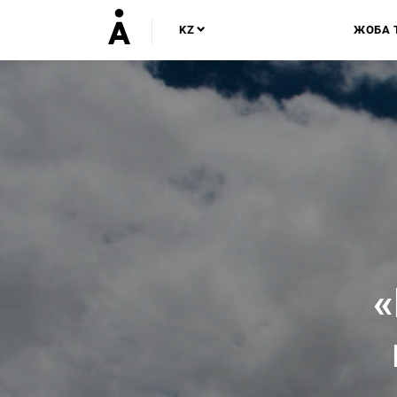
KZ
ЖОБА 