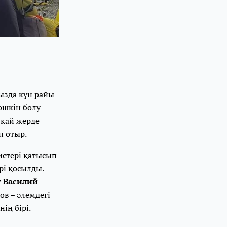
ызда күн райы
өшкін болу
 қай жерде
п отыр.
стері қатысып
рі қосылды.
т
Василий
в – әлемдегі
ің бірі.