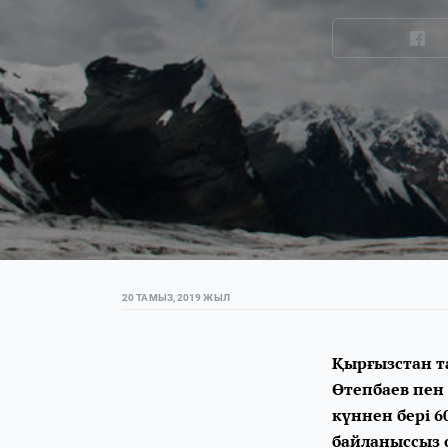
20 ТАМЫЗ, 2019 ЖЫЛ
Қырғызстан т
Өтепбаев пен
күннен бері 6
байланыссыз о