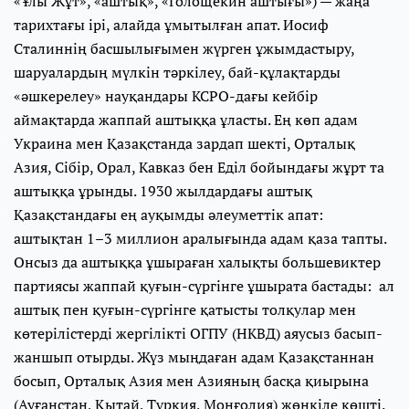
«Ұлы Жұт», «аштық», «Голощекин аштығы») — жаңа
тарихтағы ірі, алайда ұмытылған апат. Иосиф
Сталиннің басшылығымен жүрген ұжымдастыру,
шаруалардың мүлкін тәркілеу, бай-құлақтарды
«әшкерелеу» науқандары КСРО-дағы кейбір
аймақтарда жаппай аштыққа ұласты. Ең көп адам
Украина мен Қазақстанда зардап шекті, Орталық
Азия, Сібір, Орал, Кавказ бен Еділ бойындағы жұрт та
аштыққа ұрынды. 1930 жылдардағы аштық
Қазақстандағы ең ауқымды әлеуметтік апат:
аштықтан 1–3 миллион аралығында адам қаза тапты.
Онсыз да аштыққа ұшыраған халықты большевиктер
партиясы жаппай қуғын-сүргінге ұшырата бастады: ал
аштық пен қуғын-сүргінге қатысты толқулар мен
көтерілістерді жергілікті ОГПУ (НКВД) аяусыз басып-
жаншып отырды. Жүз мыңдаған адам Қазақстаннан
босып, Орталық Азия мен Азияның басқа қиырына
(Ауғанстан, Қытай, Түркия, Моңғолия) жөңкіле көшті.