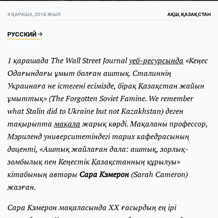
4 ҚАРАША, 2018 ЖЫЛ
АҚШ, ҚАЗАҚСТАН
РУССКИЙ
1 қарашада The Wall Street Journal
уеб-ресурсында
«Кеңес
Одағындағы ұмыт болған аштық. Сталиннің
Украинаға не істегені есімізде, бірақ Қазақстан жайын
ұмыттық» (The Forgotten Soviet Famine. We remember
what Stalin did to Ukraine but not Kazakhstan) деген
тақырыпта
мақала
жарық көрді. Мақаланы профессор,
Мэриленд университетіндегі тарих кафедрасының
доценті, «Аштық жайлаған дала: аштық, зорлық-
зомбылық пен Кеңестік Қазақстанның құрылуы»
кітабының авторы
Сара Кэмерон
(Sarah Cameron)
жазған.
Сара Кэмерон мақаласында ХХ ғасырдың ең ірі