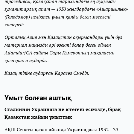
трагедиясы, Қазақстан тарихындағы ең ауқымды
гуманитарлық апат — 1930 жылдардағы «Ашаршылық»
(Голодомор) неліктен ұмыт қалды деген мәселені
көтереді.
Орталық Азия мен Қазақстан оқырмандары үшін бұл
материал маңызды әрі өзекті болар деген оймен
Adamdar/CA сайты Сары Кэмеронның мақаласын
қазақшаға аударды.
Қазақ тіліне аударған Қарагөз Смәділ.
Ұмыт болған аштық
Сталиннің Украинаға не істегені есімізде, бірақ
Қазақстан жайын ұмыттық
АҚШ Сенаты қазан айында Украинадағы 1932—33