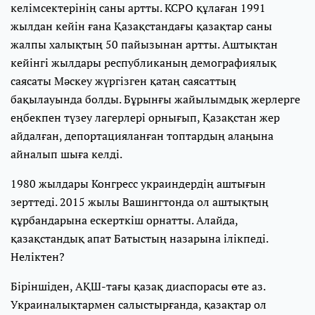
келімсектерінің саны артты. КСРО құлаған 1991
жылдан кейін ғана Қазақстандағы қазақтар саны
жалпы халықтың 50 пайызынан артты. Аштықтан
кейінгі жылдары республиканың демографиялық
саясаты Мәскеу жүргізген қатаң саясаттың
бақылауында болды. Бұрынғы жайылымдық жерлерге
еңбекпен түзеу лагерлері орнығып, Қазақстан жер
айдалған, депортацияланған топтардың алаңына
айналып шыға келді.
1980 жылдары Конгресс украиндердің аштығын
зерттеді. 2015 жылы Вашингтонда ол аштықтың
құрбандарына ескерткіш орнатты. Алайда,
қазақстандық апат Батыстың назарына ілікпеді.
Неліктен?
Біріншіден, АҚШ-тағы қазақ диаспорасы өте аз.
Украиналықтармен салыстырғанда, қазақтар ол