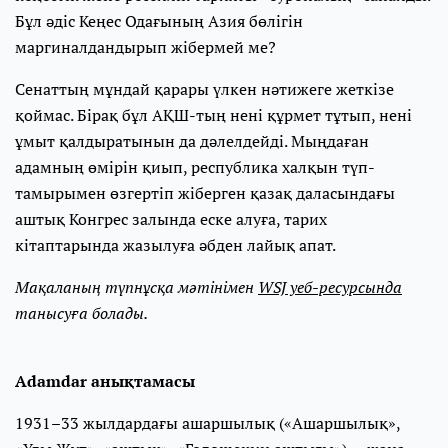
Бұл әдіс Кеңес Одағының Азия бөлігін
маргиналдандырып жібермей ме?
Сенаттың мұндай қарары үлкен нәтижеге жеткізе
қоймас. Бірақ бұл АҚШ-тың нені құрмет тұтып, нені
ұмыт қалдыратынын да дәлелдейді. Мыңдаған
адамның өмірін қиып, республика халқын түп-
тамырымен өзгертіп жіберген қазақ даласындағы
аштық Конгрес залында еске алуға, тарих
кітаптарында жазылуға әбден лайық апат.
Мақаланың түпнұсқа мәтінімен
WSJ уеб-ресурсында
танысуға болады.
Adamdar анықтамасы
1931–33 жылдардағы ашаршылық («Ашаршылық»,