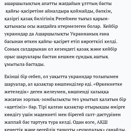
ашаршылықтың апатты жағдайын ұлттың басты
қайғы-қасіретіне айналдыра қоймайды, бәлкім,
қазіргі қазақ билігінің Ресеймен тығыз қарым-
қатынасы осы жағдайға итермелеген болар. Кейбір
украиндар да Ашаршылықты Украинаның ғана
басынан өткен қайғы-қасірет етіп көрсеткісі келді.
Соның салдарынан ол кезеңдегі қазақ және кейбір
орыс шаруалары бастан кешкен сұмдық аштық
ұмытыла бастады.
Екінші бір себеп, ол уақытта украиндар толығымен
шаруалар, ал қазақтар көшпенділер еді. «Өркениетке
жетеледік» деген желеумен, көшпенді халыққа
жасаған зорлық-зомбылықты тез ұмытып қалатын бір
«әдетіміз» бар. Тірі қалған қазақтар отырықшы өмірге
көндігу үшін мәдениеті мен бірегей салт-дәстүрінен
жаппай бас тартуға тура келді. Одан өзге, АҚШ
кеңестік және ресейлік тарихты «еуропалық» санайды.