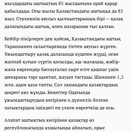
жылдардағы аштықтың 85 жылдығына орай қарар
қабылдады. Осы жылы Қазақстандағы аштыққа да 85
жыл. Сталиннің аяусыз қылмыстарының бірі — қазақ
даласындағы аштық, әлем назарынан тыс қалған.
Кейбір пікірлерге ден қойсақ, Қазақстандағы аштық
Украинамен салыстырғанда тіптен аяусыз жүрген.
Ұжымдастыру қазақ даласында күшпен жүрді, оған
жаппай қуғын-сүргін қосылды, аш-жалаңаш, жәбір-
жапа көргендер бассауғалап сырт елге қашпас үшін
шекараны тарс қымтап, жауып тастады. Шамамен 1,5
млн. адам қаза тапты. Сол замандағы қазақтардың
ширегі көз жұмды. Кеңестер Одағында
ұжымдастырудың кесірінен о дүниелік болған
халықтардың ішіндегі ең үлкен көрсеткіш де осы.
Алапат аштықтың кесірінен қазақтар өз
республикасында азшылыққа айналып, орыс