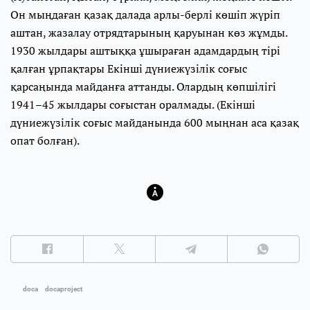
Он мыңдаған қазақ далада арлы-берлі көшіп жүріп
аштан, жазалау отрядтарының қаруынан көз жұмды.
1930 жылдары аштыққа ұшыраған адамдардың тірі
қалған ұрпақтары Екінші дүниежүзілік соғыс
қарсаңында майданға аттанды. Олардың көпшілігі
1941–45 жылдары соғыстан оралмады. (Екінші
дүниежүзілік соғыс майданында 600 мыңнан аса қазақ
опат болған).
doca
docaproject