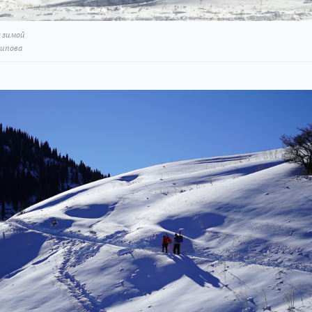
 зимой
ипова