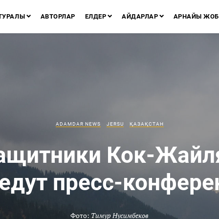
ТУРАЛЫ
АВТОРЛАР
ЕЛДЕР
АЙДАРЛАР
АРНАЙЫ ЖОБ
ADAMDAR NEWS
JERSU
ҚАЗАҚСТАН
ащитники Кок-Жайл
едут пресс-конфер
Фото:
Тимур Нусимбеков