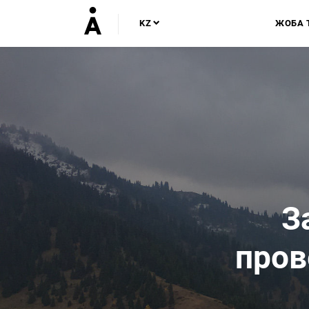
KZ
ЖОБА 
З
пров