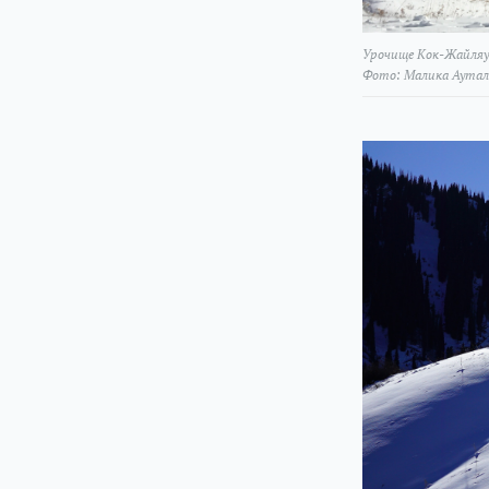
Урочище Кок-Жайляу
Фото: Малика Аутал