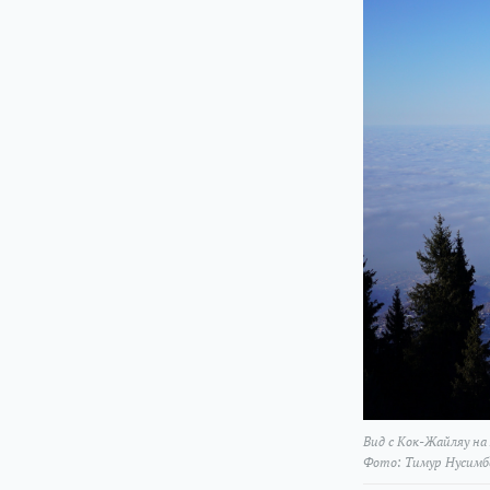
Вид с Кок-Жайляу на
Фото: Тимур Нусимб