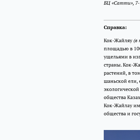
БЦ «Сатти», 7
Справка:
Кок-Жайляу
(в
площадью в 10
ущельями в из
страны. Кок-Ж
растений, в то
шаньской ели,
экологической
общества Казах
Кок-Жайлау име
общества и гос