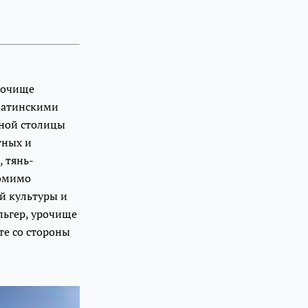
рочище
матинскими
рной столицы
тных и
, тянь-
Помимо
й культуры и
льгер, урочище
те со стороны