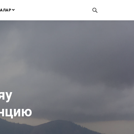
АЛАР
яу
енцию