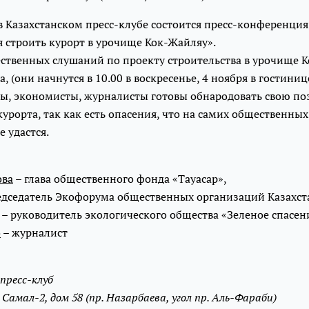
 в Казахстанском пресс-клубе состоится пресс-конференция
 строить курорт в урочище Кок-Жайляу».
ственных слушаний по проекту строительства в урочище 
, (они начнутся в 10.00 в воскресенье, 4 ноября в гостиниц
ты, экономисты, журналисты готовы обнародовать свою п
курорта, так как есть опасения, что на самих общественны
е удастся.
ова
– глава общественного фонда «Тауасар»,
едседатель Экофорума общественных организаций Казахст
– руководитель экологического общества «Зеленое спасе
о
– журналист
пресс-клуб
 Самал-2, дом 58 (пр. Назарбаева, угол пр. Аль-Фараби)