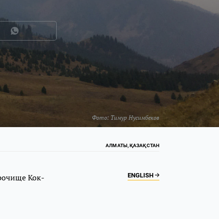
Фото:
Тимур Нусимбеков
АЛМАТЫ, ҚАЗАҚСТАН
ENGLISH
урочище Кок-