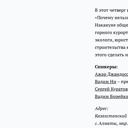
В этот четверг
«Почему нельзя
Накануне обще
горного курорта
экологи, юрис
строительства 
этого сделать н
Спикеры:
Ажар Джандос
Вадим Ни
– пр
Сергей Куратов
Вадим Борейк
Адрес:
Казахстанский 
г. Алматы, мкр.