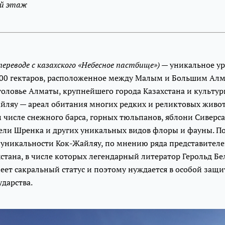
-й этаж
 переводе с казахского «Небесное пастбище»)
— уникальное у
00 гектаров, расположенное между Малым и Большим Ал
головье Алматы, крупнейшего города Казахстана и культу
айляу — ареал обитания многих редких и реликтовых живо
м числе снежного барса, горных тюльпанов, яблони Сиверса
 ели Шренка и других уникальных видов флоры и фауны. 
 уникальности Кок-Жайляу, по мнению ряда представителе
стана, в числе которых легендарный литератор Герольд Бе
ет сакральный статус и поэтому нуждается в особой защи
ударства.