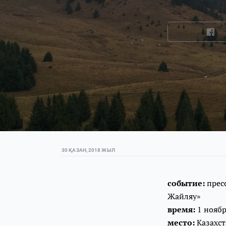
30 ҚАЗАН, 2018 ЖЫЛ
событие:
прес
Жайляу»
время:
1 ноябр
место:
Казахст