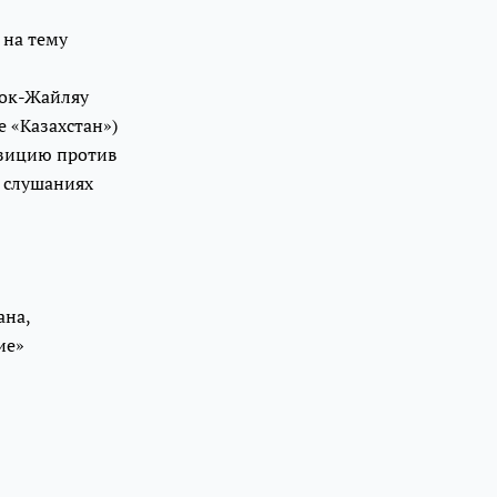
 на тему
Кок-Жайляу
е «Казахстан»)
озицию против
х слушаниях
ана,
ние»