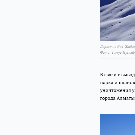
Дорога на Кок-Жайл
Фото: Тимур Нусимб
В связи с выво
парка и планов
уничтожения ун
города Алматы