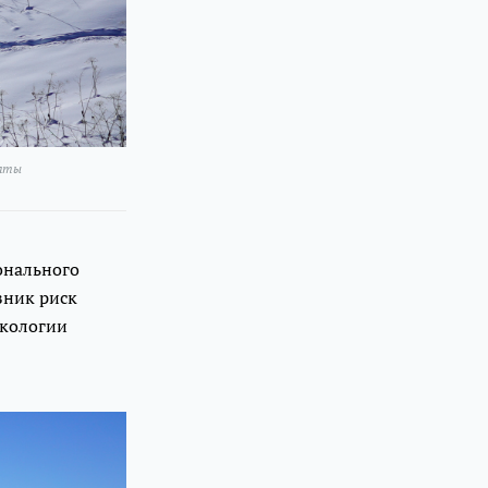
маты
онального
зник риск
экологии