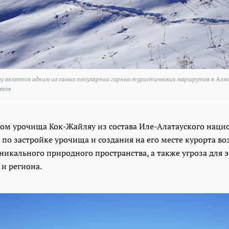
яу является одним из самых популярных горных туристических маршрутов в Ал
еков
дом урочища Кок-Жайляу из состава Иле-Алатауского наци
 по застройке урочища и создания на его месте курорта во
икального природного пространства, а также угроза для 
 и региона.