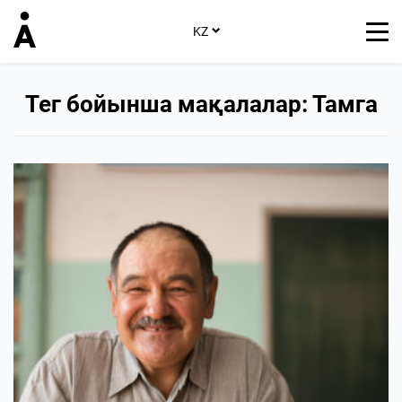
KZ
Тег бойынша мақалалар: Тамга