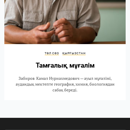
ТӨЛ СӨЗ
ҚЫРҒЫЗСТАН
Тамғалық мұғалім
Забиров Камал Нуриахмедович — ауыл мұғалімі,
аудандық мектепте география, химия, биологиядан
сабақ береді.