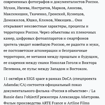
современных фотографов и документалистов России.
Мухин, Ивлева, Нистратов, Марков, Аносова,
Максимишин, Ткаченко, Гронский, Кузнецов,
Доможилов, Юшко, Климов, Мякишев… Они
открывают неизвестные характеры, процессы и
территории России. Через объективы их пленочных
камер, цифровых фотоаппаратов и смартфонов
зритель увидит новейшую Россию, ее радости и муки,
ее постсоветские агломерации и безграничные
территории, ее метания между прошлым и будущим,
ее озарения между снами Николая Гоголя и Виктора
Пелевина, ее пульс между Западом и Востоком.
11 октября в SIGS space в рамках DoCA (спецпроекта
Adamdar/CA) состоится официальный показ
документального фильма «Россия в объективе» / La
Russie dans l’objectif режиссера Александра Абатурова.
Фильм производства ARTE France и Artline Films