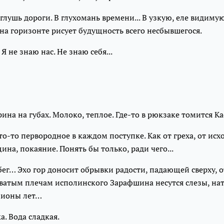
глушь дороги. В глухомань времени... В узкую, еле видимую
 на горизонте рисует будущность всего несбывшегося.
 Я не знаю нас. Не знаю себя...
ина на губах. Молоко, теплое. Где-то в рюкзаке томится К
что-то первородное в каждом поступке. Как от греха, от исх
на, покаяние. Понять бы только, ради чего...
бег… Эхо гор доносит обрывки радости, падающей сверху, о
ватым плечам исполинского Зарафшина несутся слезы, н
лионы лет…
. Вода сладкая.