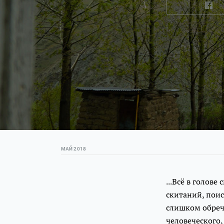
МАЙ 2018
...Всё в голов
скитаний, пои
слишком обрече
человеческого, 