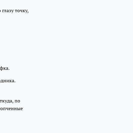
 глазу точку,
афка.
одника.
ткуда, по
атопченные