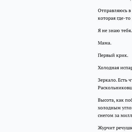
Отправляюсь в 
которая где-то
Я не знаю тебя.
Мама.
Первый крик.
Холодная испар
Зеркало. Есть 
Раскольниковщи
Высота, как по
холодным угло
снегом за мил
Журчит речушка