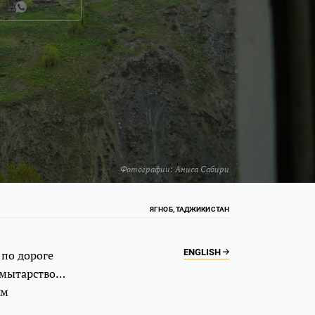
Фотографии:
Аниса Сабири
ЯГНОБ, ТАДЖИКИСТАН
ENGLISH
 по дороге
 мытарство…
ом