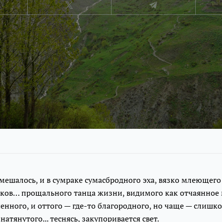
е смешалось, и в сумраке сумасбродного эха, вязко млеющего
сков… прощального танца жизни, видимого как отчаянное
нного, и оттого — где-то благородного, но чаще — слишк
натянутого... теснясь, закупоривается свет.