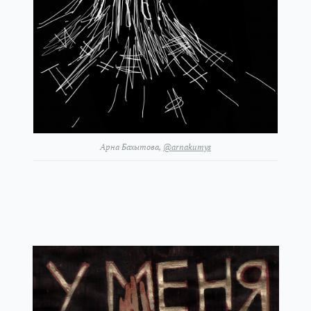
Арна Бахытова,
@arnakumys