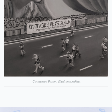
Салтанат Рахат,
@saltanat.rakhat