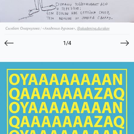
Сымбат Омаркулова / «Академия дураков»,
@akademiya.durakov
1/4