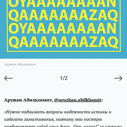
Аружан Абильхамит
1/2
Аружан Абильхамит,
@aruzhan.abilkhamit
:
«Нужно поднимать вопросы надежности истины и
избегать замалчивания, поэтому мои постеры
представляют собой крик души „Оян, қазақ!“ со словами