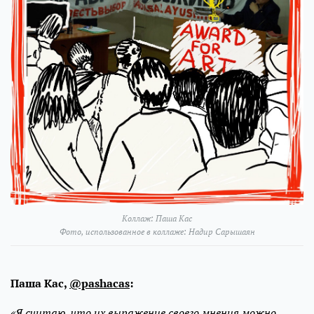
Коллаж: Паша Кас
Фото, использованное в коллаже: Надир Сарышаян
Паша Кас,
@pashacas
:
«Я считаю, что их выражение своего мнения можно