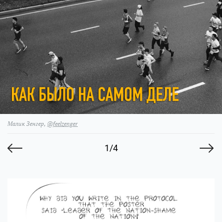
Малик Зенгер,
@feelzenger
1/4