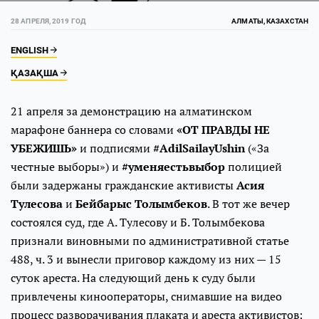
28 АПРЕЛЯ, 2019 ГОД
АЛМАТЫ, КАЗАХСТАН
ENGLISH
ҚАЗАҚША
21 апреля за демонстрацию на алматинском
марафоне баннера со словами
«ОТ ПРАВДЫ НЕ
УБЕЖИШЬ»
и подписями
#AdilSailayUshin
(«За
честные выборы») и
#уменяестьвыбор
полицией
были задержаны гражданские активисты
Асия
Тулесова
и
Бейбарыс Толымбеков
. В тот же вечер
состоялся суд, где А. Тулесову и Б. Толымбекова
признали виновными по административной статье
488, ч. 3 и вынесли приговор каждому из них — 15
суток ареста. На следующий день к суду были
привлечены кинооператоры, снимавшие на видео
процесс разворачивания плаката и ареста активистов: