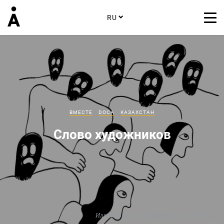
RU
ВМЕСТЕ
DOCA
КАЗАХСТАН
Слово художников
Иллюстрация на обложке: Эрмина Такенова