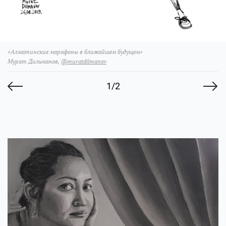
«Алматинские марафоны в ближайшем будущем»
Мурат Дильманов,
@muratdilmanov
1/2