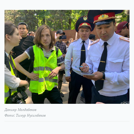
Данияр Молдабеков
Фото: Тимур Нусимбеков