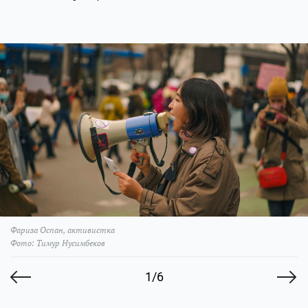
Фариза Оспан, активистка
Фото: Тимур Нусимбеков
1/6