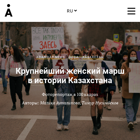
RU
ADAMDAR NEWS
DOCA
КАЗАХСТАН
Крупнейший женский марш
в истории Казахстана
Фоторепортаж в 100 кадрах
Авторы:
Малика Ауталипова
,
Тимур Нусимбеков