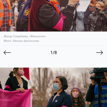
Жанар Секербаева, «Феминита»
Фото: Малика Ауталипова
1/8