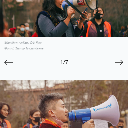
Мольдир Албан, ОФ Svet
Фото: Тимур Нусимбеков
1/7