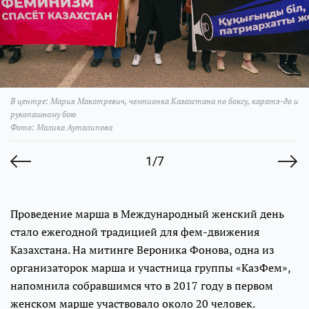
В центре: Мария Макатревич, чемпионка Казахстана по боксу, каратэ-до и
рукопашному бою
Фото: Малика Ауталипова
1/7
Проведение марша в Международный женский день
стало ежегодной традицией для фем-движения
Казахстана. На митинге Вероника Фонова, одна из
организаторок марша и участница группы «КазФем»,
напомнила собравшимся что в 2017 году в первом
женском марше участвовало около 20 человек.