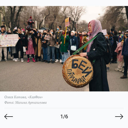
Олеся Котова, «КазФем»
Фото: Малика Ауталипова
1/6