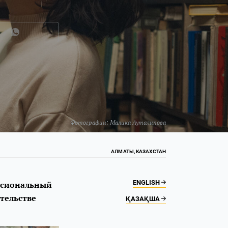
Фотографии:
Малика Ауталипова
АЛМАТЫ, КАЗАХСТАН
ENGLISH
ессиональный
ательстве
ҚАЗАҚША