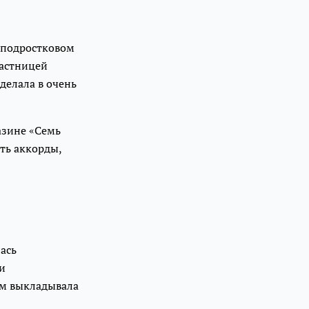
В подростковом
частницей
сделала в очень
азине «Семь
ать аккорды,
лась
и
ом выкладывала