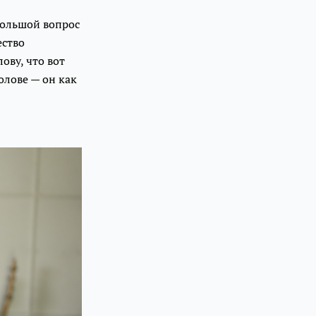
 большой вопрос
ество
ову, что вот
олове — он как