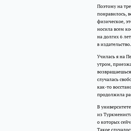
Поэтому на тре
понравилось, в
физическое, эт
носила всем ко
на долгих 6 ле
в издательство.
Училась я на П
утром, приезжа
возвращаешься 
случалась своб
как-то восстан
продолжила раб
В университете
из Туркмениста
о которых сей
Такое случалос