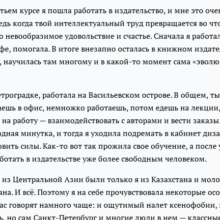
тьем курсе я пошла работать в издательство, и мне это оче
едь когда твой интеллектуальный труд превращается во чт
о невообразимое удовольствие и счастье. Сначала я работал
фе, помогала. В итоге внезапно осталась в книжном издате
т, научилась там многому и в какой-то момент сама «эво
етроградке, работала на Васильевском острове. В общем, 
ешь в офис, немножко работаешь, потом едешь на лекции,
на работу — взаимодействовать с авторами и вести заказы
одная минутка, и тогда я уходила подремать в кабинет диз
овить силы. Как-то вот так прожила свое обучение, а после
отать в издательстве уже более свободным человеком.
 из Центральной Азии были только я из Казахстана и мол
на. И всё. Поэтому я на себе прочувствовала некоторые ос
час говорят намного чаще: и ощутимый налет ксенофобии,
ь, но сам Санкт-Петербург и многие люди в нем — классные