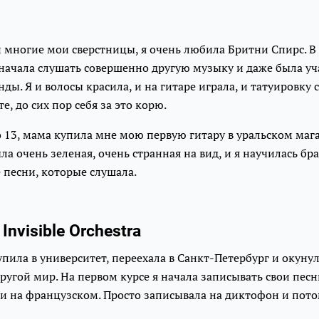
 и многие мои сверстницы, я очень любила Бритни Спирс. 
 начала слушать совершенно другую музыку и даже была у
ды. Я и волосы красила, и на гитаре играла, и татуировку 
е, до сих пор себя за это корю.
 13, мама купила мне мою первую гитару в уральском маг
ыла очень зеленая, очень странная на вид, и я научилась бр
е песни, которые слушала.
Invisible Orchestra
тупила в университет, переехала в Санкт-Петербург и окуну
ругой мир. На первом курсе я начала записывать свои песн
 и на французском. Просто записывала на диктофон и пот