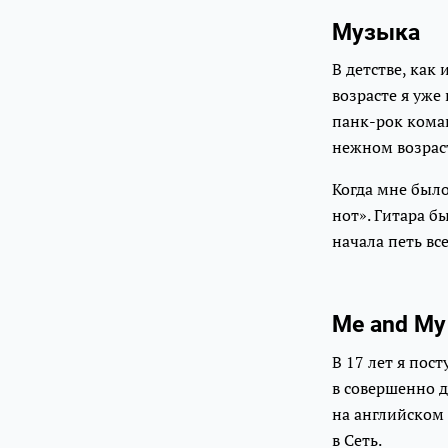
Музыка
В детстве, как
возрасте я уже
панк-рок коман
нежном возраст
Когда мне было
нот». Гитара б
начала петь вс
Me and My 
В 17 лет я пос
в совершенно д
на английском
в Сеть.