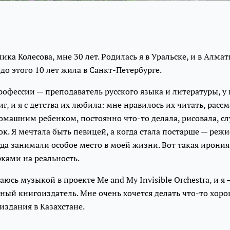
ика Колесова, мне 30 лет. Родилась я в Уральске, и в Алмат
 до этого 10 лет жила в Санкт-Петербурге.
офессии — преподаватель русского языка и литературы, у 
г, и я с детства их любила: мне нравилось их читать, рассм
омашним ребенком, постоянно что-то делала, рисовала, с
к. Я мечтала быть певицей, а когда стала постарше — режи
да занимали особое место в моей жизни. Вот такая ирония: 
рками на реальность.
аюсь музыкой в проекте Me and My Invisible Orchestra, и я 
ый книгоиздатель. Мне очень хочется делать что-то хоро
издания в Казахстане.