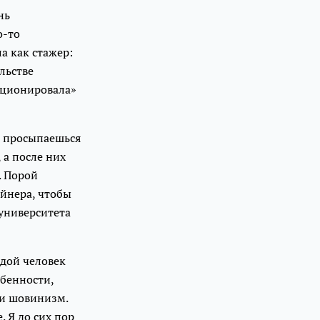
нь
о-то
а как стажер:
льстве
люционировала»
ты просыпаешься
 а после них
. Порой
айнера, чтобы
 университета
одой человек
обенности,
 и шовинизм.
. Я до сих пор