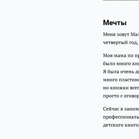
Мечты
Меня зовут Мал
четвертый год,
Моя мама по пр
было много кни
Я была очень д
много пластино
но книжки всег
просто с огово
Сейчас я заним
профессиональн
детского книго