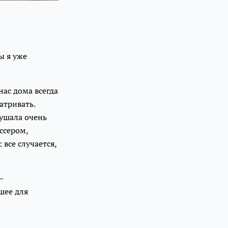
ы я уже
нас дома всегда
атривать.
лушала очень
ссером,
все случается,
—
шее для