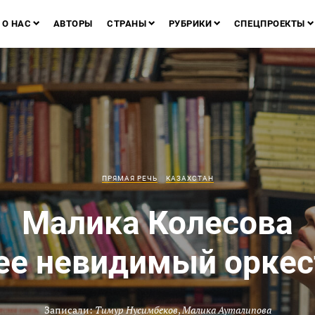
О НАС
АВТОРЫ
СТРАНЫ
РУБРИКИ
СПЕЦПРОЕКТЫ
ПРЯМАЯ РЕЧЬ
КАЗАХСТАН
Малика Колесова
 ее невидимый оркес
Записали:
Тимур Нусимбеков
,
Малика Ауталипова