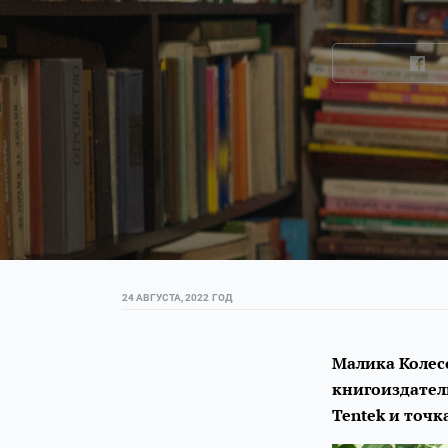
24 АВГУСТА, 2022 ГОД
Малика Колес
книгоиздатель
Tentek и точк