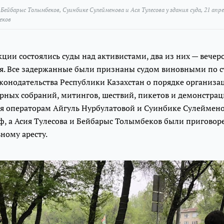
Бейбарыс Толымбеков, Суинбике Сулейменова и Ася Тулесова у здания суда, 21 апре
еков
кции состоялись суды над активистами, два из них — вечер
ня. Все задержанные были признаны судом виновными по с
конодательства Республики Казахстан о порядке организа
ных собраний, митингов, шествий, пикетов и демонстраци
я операторам Айгуль Нурбулатовой и Суинбике Сулеймен
ф, а Асия Тулесова и Бейбарыс Толымбеков были приговор
ному аресту.