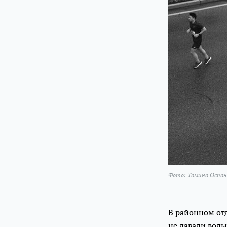
Фото: Тамина Оспан
В районном отд
не давали воды