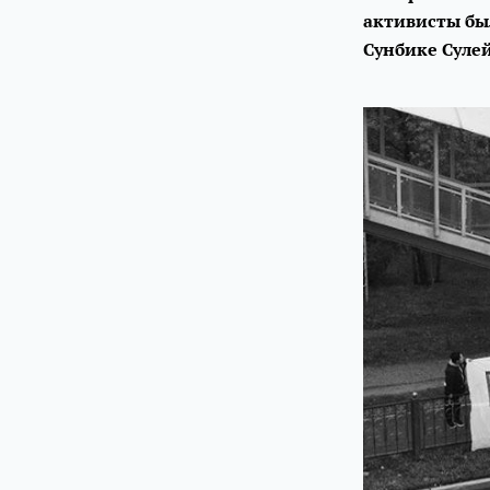
активисты бы
Сунбике Сулей