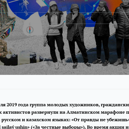
ля 2019 года группа молодых художников, граждански
х активистов развернули на Алматинском марафоне п
русском и казахском языках: «От правды не убежишь»
l sailaý ushin» («За честные выборы»). Во время акции