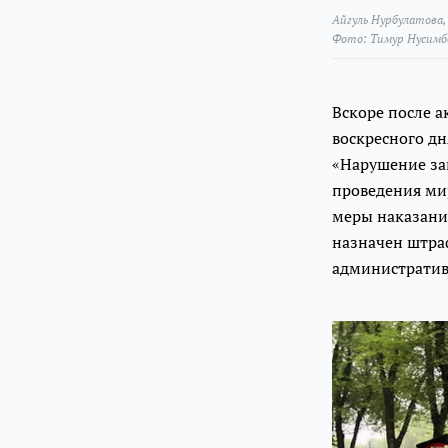
Айгуль Нурбулатова, 
Фото: Тимур Нусимб
Вскоре после а
воскресного д
«Нарушение за
проведения мир
меры наказани
назначен штра
административ