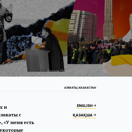
Коллаж
Перизат Сулейманова
АЛМАТЫ, КАЗАХСТАН
ENGLISH
х и
лакаты с
ҚАЗАҚША
, «У меня есть
 некоторые