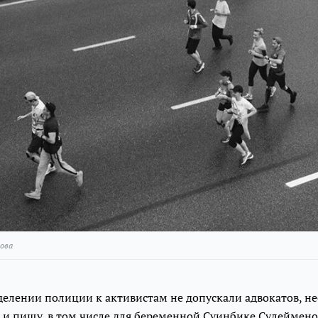
ова
елении полиции к активистам не допускали адвокатов, не
 и пищу, в том числе для беременной Суинбике Сулеймено