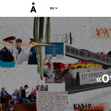
RU
«О