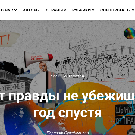
О НАС
АВТОРЫ
СТРАНЫ
РУБРИКИ
СПЕЦПРОЕКТЫ
DOCA
КАЗАХСТАН
т правды не убежиш
год спустя
Перизат Сулейманова