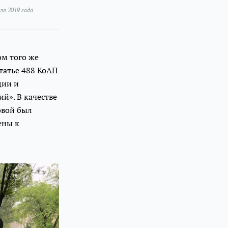
ля 2019 года
ом того же
татье 488 КоАП
ции и
й». В качестве
овой был
ены к