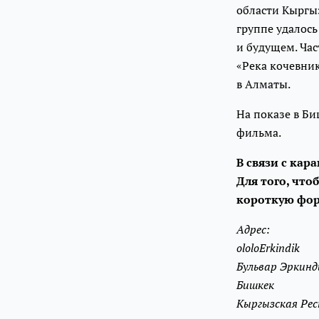
области Кыргыз
группе удалось
и будущем. Ча
«Река кочевник
в Алматы.
На показе в Би
фильма.
В связи с ка
Для того, что
короткую фо
Адрес:
ololoErkindik
Бульвар Эркинд
Бишкек
Кыргызская Рес