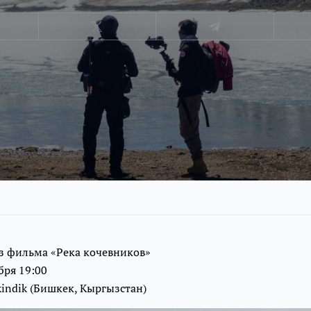
з фильма «Река кочевников»
бря 19:00
kindik (Бишкек, Кыргызстан)