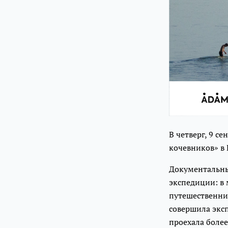
В четверг, 9 с
кочевников» в
Документальны
экспедиции: в 
путешественни
совершила экс
проехала более