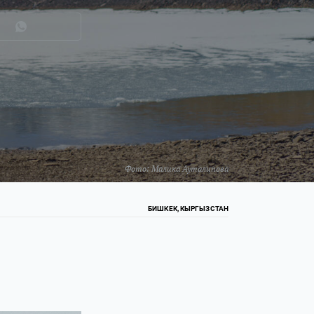
Фото:
Малика Ауталипова
БИШКЕК, КЫРГЫЗСТАН