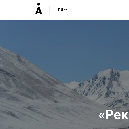
RU
«Рек