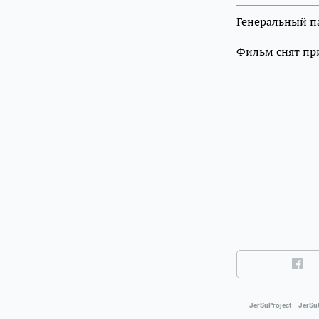
Генеральный па
Фильм снят пр
JerSuProject
JerSu