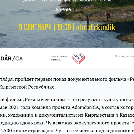
ентября, пройдет первый показ документального фильма «Р
 Кыргызской Республике.
й фильм «Река кочевников» — это результат культурно-э
мае 2021 года команда проекта Adamdar/CA, в состав кото
ки, художники и документалисты из Кыргызстана и Казахс
педицию вдоль реки Чу в рамках экокультурного проекта
J
 2500 километров вдоль Чу — от ее истока под ледниками