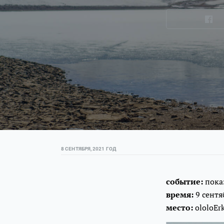
8 СЕНТЯБРЯ, 2021 ГОД
событие:
пока
время:
9 сентя
место:
ololoEr