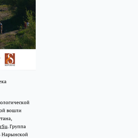
ека
кологической
рой вошли
тана,
erSu
. Группа
 в Нарынской