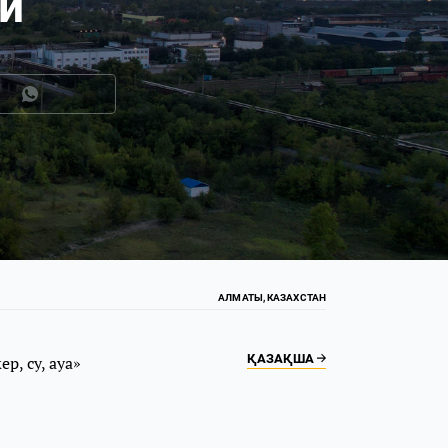
и
АЛМАТЫ, КАЗАХСТАН
ҚАЗАҚША
, су, ауа»