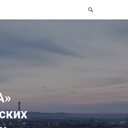
А»
ских