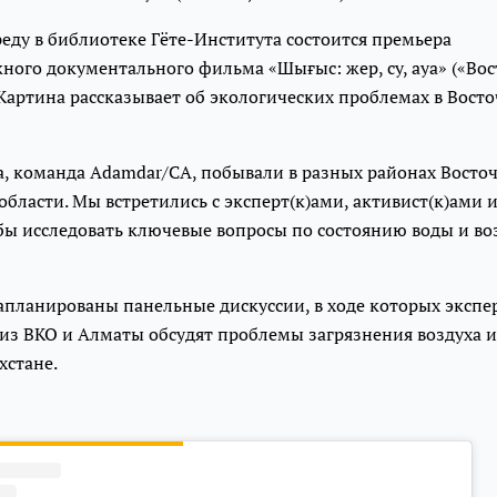
среду в библиотеке Гёте-Института состоится премьера
ого документального фильма «Шығыс: жер, су, ауа» («Вос
. Картина рассказывает об экологических проблемах в Вост
, команда Adamdar/CA, побывали в разных районах Восто
области. Мы встретились с эксперт(к)ами, активист(к)ами
бы исследовать ключевые вопросы по состоянию воды и во
апланированы панельные дискуссии, в ходе которых экспе
 из ВКО и Алматы обсудят проблемы загрязнения воздуха 
хстане.