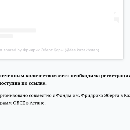
st shared by Фридрих Эберт Қоры (@fes.kazakhstan)
раниченным количеством мест необходима регистраци
доступна по
ссылке
.
рганизовано совместно с Фондм им. Фридриха Эберта в Ка
рамм ОБСЕ в Астане.