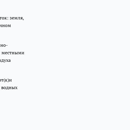
ток: земля,
очном
чно-
 и местными
здуха
рт(к)и
и водных