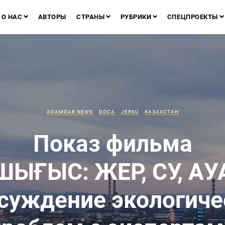
О НАС
АВТОРЫ
СТРАНЫ
РУБРИКИ
СПЕЦПРОЕКТЫ
ADAMDAR NEWS
DOCA
JERSU
КАЗАХСТАН
Показ фильма
ШЫҒЫС: ЖЕР, СУ, АУ
бсуждение экологиче