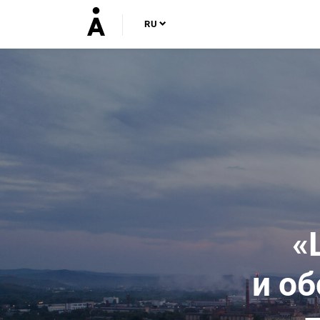
RU
«
и о