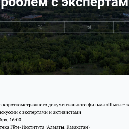
проблем с экспертам
з короткометражного документального фильма «Шығыс: жер
искуссии с экспертами и активистами
бря, 16:00
ека Гёте-Института (Алматы, Казахстан)