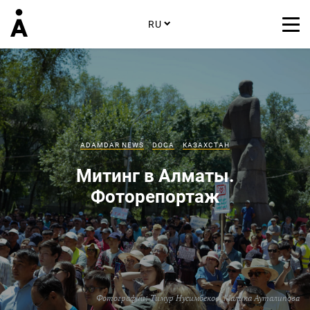
RU
ADAMDAR NEWS
DOCA
КАЗАХСТАН
Митинг в Алматы.
Фоторепортаж
Фотографии:
Тимур Нусимбеков
,
Малика Ауталипова