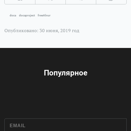
doca
docaproject
freeAlnur
Опубликовано: 30 июня, 2019 год
Популярное