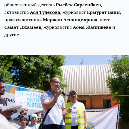
общественный деятель
Рысбек Сарсенбаев
,
активистка
Ася Тулесова
, журналист
Ермурат Бапи
,
правозащитница
Маржан Аспандиярова
, поэт
Самат Джамаев
, журналистка
Асем Жапишева
и
другие.