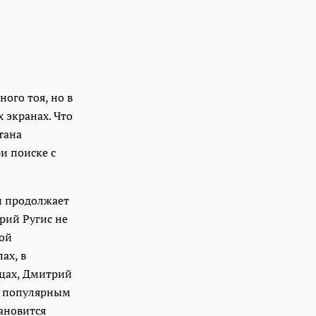
ого тоя, но в
 экранах. Что
тана
и поиске с
 и продолжает
трий Ругис не
ной
ах, в
нцах, Дмитрий
м, популярным
тановится