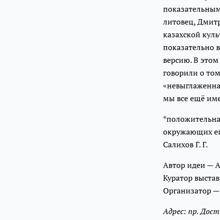
показательным
литовец, Дмитр
казахской куль
показательно в
версию. В этом
говорили о том
«невыглаженная
мы все ещё им
*положительна
окружающих е
Салихов Г. Г.
Автор идеи — 
Куратор выстав
Организатор 
Адрес: пр. Дост