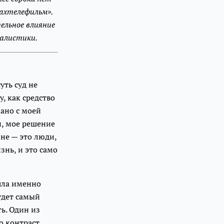
ахтелефильм».
ельное влияние
талистики.
уть суд не
, как средство
зано с моей
н, мое решение
не — это люди,
знь, и это само
яла именно
удет самый
ь. Один из
 контраст.