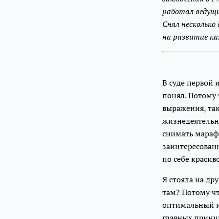
работал ведущи
Снял несколько
на развитие к
В суде первой 
понял. Потому 
выражения, так
жизнедеятельно
снимать мараф
заинтересованн
по себе красиво
Я стояла на др
там? Потому чт
оптимальный и
главных принци