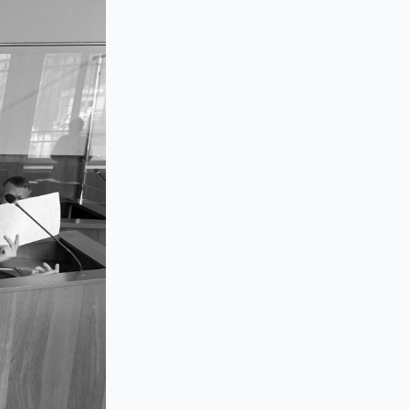
Фото: Малика Ауталипова