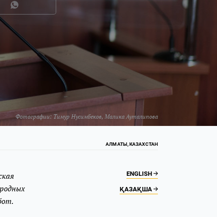
Фотографии:
Тимур Нусимбеков
,
Малика Ауталипова
АЛМАТЫ, КАЗАХСТАН
ENGLISH
ская
ародных
ҚАЗАҚША
бот.