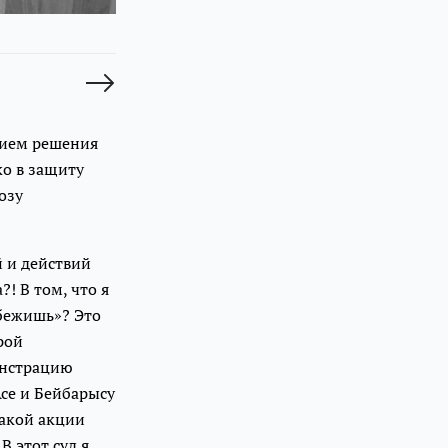
анием решения
ко в защиту
озу
 и действий
?! В том, что я
убежишь»? Это
рой
онстрацию
Асе и Бейбарысу
какой акции
 этот суд я