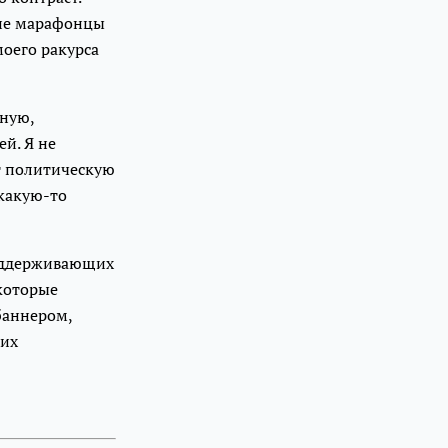
щие марафонцы
моего ракурса
нную,
й. Я не
ет политическую
 какую-то
поддерживающих
которые
баннером,
щих