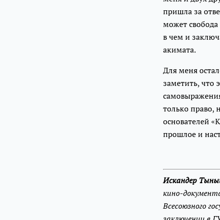
пришла за отве
может свобода
в чем и заключ
акимата.
Для меня остал
заметить, что 
самовыражения
только право, 
основателей «К
прошлое и нас
Искандер Тыны
кино-документа
Всесоюзного го
заключении в ГУ