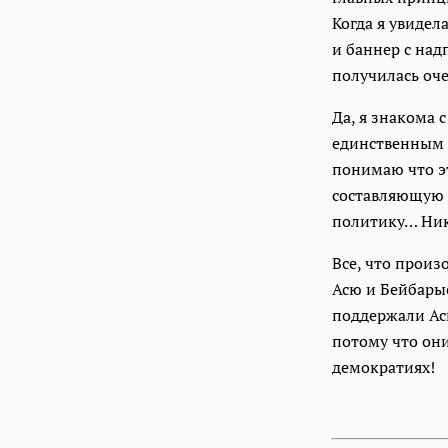
Когда я увидел
и баннер с над
получилась оч
Да, я знакома 
единственным д
понимаю что эт
составляющую э
политику… Ник
Все, что произ
Асю и Бейбары
поддержали Асю
потому что они
демократиях!