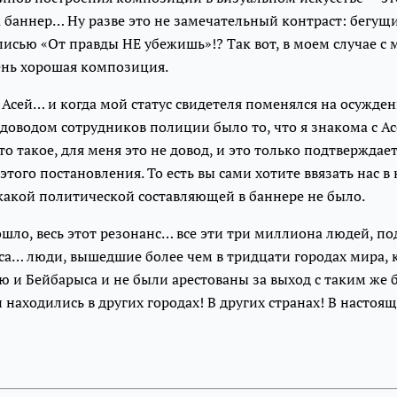
а баннер… Ну разве это не замечательный контраст: бегу
писью «От правды НЕ убежишь»!? Так вот, в моем случае с 
ень хорошая композиция.
с Асей… и когда мой статус свидетеля поменялся на осужде
оводом сотрудников полиции было то, что я знакома с Асе
о такое, для меня это не довод, и это только подтвержда
того постановления. То есть вы сами хотите ввязать нас в
акой политической составляющей в баннере не было.
ошло, весь этот резонанс… все эти три миллиона людей, 
са… люди, вышедшие более чем в тридцати городах мира, 
 и Бейбарыса и не были арестованы за выход с таким же 
 находились в других городах! В других странах! В настоя