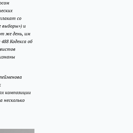
осом
еских
плакат со
е выборы») и
т же день, им
488 Кодекса об
ивистов
ризнаны
улейменова
к
ах композиции
а несколько