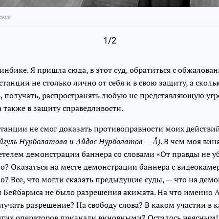
еков
1/2
инбике. Я пришла сюда, в этот суд, обратиться с обжалов
станции не столько лично от себя и в свою защиту, а сколь
, получать, распространять любую не представляющую угр
 также в защиту справедливости.
станции не cмог доказать противоправности моих действий
йгуль Нурболатова и Айдос Нурболатов — Å)
. В чем моя вина
детелем демонстрации баннера со словами «От правды не 
о? Оказаться на месте демонстрации баннера c видеокаме
? Все, что могли сказать предыдущие суды, — что на дем
и Бейбарыса не было разрешения акимата. На что именно 
учать разрешение? На свободу слова? В каком участии в 
угих операторов признали виновными? Осталось неясным! В