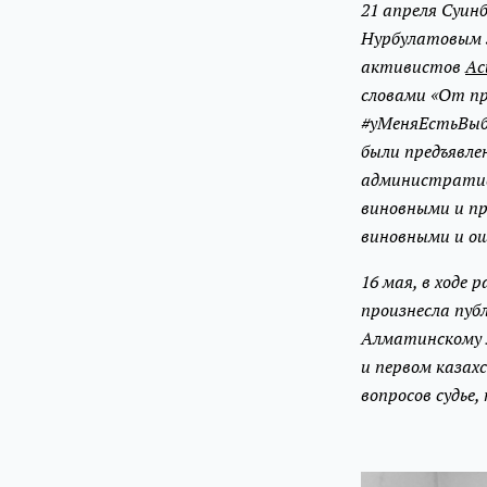
21 апреля Суин
Нурбулатовым 
активистов
Ас
словами «От пр
#уМеняЕстьВыб
были предъявле
административ
виновными и пр
виновными и о
16 мая, в ходе
произнесла публ
Алматинскому 
и первом казах
вопросов судье,