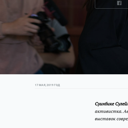
17 МАЯ, 2019 ГОД
Суинбике Суле
активистка. А
выставок совре