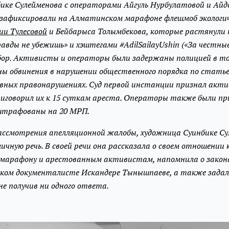
бике Сулейменова с операторами Айгуль Нурбулатовой и Айд
зафиксировали на Алматинском марафоне флешмоб экологич
ии Тулесовой
и Бейбарыса Толымбекова, которые растянули 
авды не убежишь» и хэштегами #AdilSailayUshin («За честны
ор. Активисты и операторы были задержаны полицией в то
ны обвинения в нарушении общественного порядка по статье 
ных правонарушениях. Суд первой инстанции признал акт
иговорил их к 15 суткам ареста. Операторы также были п
штрафованы на 20 МРП.
 рассмотрения апелляционной жалобы, художница Суинбике С
ичную речь. В своей речи она рассказала о своем отношении 
марафону и арестованным активистам, напомнила о закон
ском документалисте Искандере Тынышпаеве, а также задал
 не получив ни одного ответа.