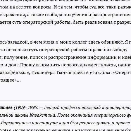
том на все эти вопросы. И за тем, чтобы суд все-таки разъя
 выражения, а также свобода получения и распространени
ается суть операторской работы, быть реализована с разр
ось загадкой, в чем меня и моих коллег здесь обвиняют. Я
это не только суть операторской работы: право на свободу
, получение, поиск и распространение информации и идей
но и долг. Прошу вспомнить первого документалиста, одног
азахфильма», Искандера Тынышпаева и его слова: «Операто
тоящее»…
шпаев
(1909–1995) — первый профессиональный кинооперато
льной школы Казахстана. После окончания операторского 
сударственного института кино был репрессирован и провел 
ЛАГе. После заключения вернулся в Казахстан и в течение бо