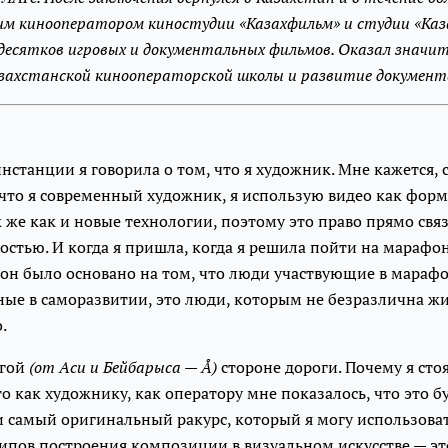
м кинооператором киностудии «Казахфильм» и студии «Каз
 десятков игровых и документальных фильмов. Оказал значит
азахстанской кинооператорской школы и развитие докумен
инстанции я говорила о том, что я художник. Мне кажется, с
что я современный художник, я использую видео как форму
 же как и новые технологии, поэтому это право прямо свя
стью. И когда я пришла, когда я решила пойти на марафо
он было основано на том, что люди участвующие в марафо
ые в саморазвитии, это люди, которым не безразлична жи
.
угой
(от Аси и Бейбарыса — Å)
стороне дороги. Почему я сто
о как художнику, как оператору мне показалось, что это б
 самый оригинальный ракурс, который я могу использоват
пов построения композиции в визуальном искусстве — это