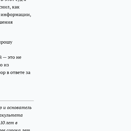
снил, как
я информации,
ешения
 прошу
 — это не
о из
р в ответе за
р и основатель
факультета
10 лет в
лее сорока лет