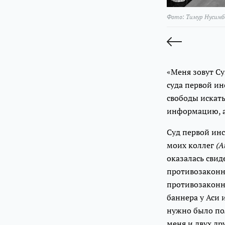
Фото: Тимур Нусимб
«Меня зовут Су
суда первой ин
свободы искать
информацию, а
Суд первой ин
моих коллег
(А
оказалась сви
противозаконн
противозаконно
баннера у Аси 
нужно было пол
меня и двух др