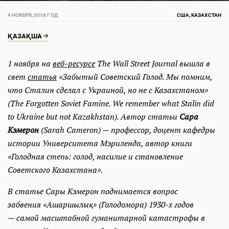
4 НОЯБРЯ, 2018 ГОД
США, КАЗАХСТАН
ҚАЗАҚША
1 ноября на
веб-ресурсе
The Wall Street Journal вышла в
свет
статья
«Забытый Советский Голод. Мы помним,
что Сталин сделал с Украиной, но не с Казахстаном»
(The Forgotten Soviet Famine. We remember what Stalin did
to Ukraine but not Kazakhstan). Автор статьи
Сара
Кэмерон
(Sarah Cameron) — профессор, доцент кафедры
истории Университета Мэриленда, автор книги
«Голодная степь: голод, насилие и становление
Советского Казахстана».
В статье Сары Кэмерон поднимается вопрос
забвения «Ашаршылық» (Голодомора) 1930-х годов
— самой масштабной гуманитарной катастрофы в